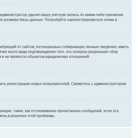
 администратор удалил вашу учетную запись по каким-либо причинам.
ия размера базы данных. Попробуйте зарегистрироваться снова и
, требующий от сайтов, потенциально собирающих личные сведения, иметь
ичие иного вида подтверждения того, что опекуны разрешают сбор
м и не является объектом юридических отношений.
ючить регистрацию новых пользователей. Свяжитесь с администратором
нкции, такие, как отслеживание прочитанных сообщений, если эта
мочь в решении этой проблемы.