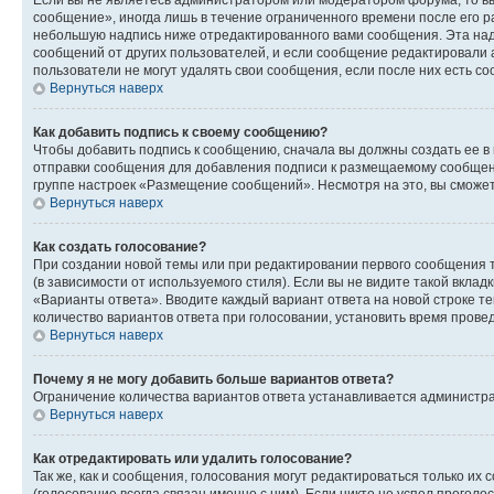
сообщение», иногда лишь в течение ограниченного времени после его 
небольшую надпись ниже отредактированного вами сообщения. Эта надп
сообщений от других пользователей, и если сообщение редактировали 
пользователи не могут удалять свои сообщения, если после них есть с
Вернуться наверх
Как добавить подпись к своему сообщению?
Чтобы добавить подпись к сообщению, сначала вы должны создать ее в
отправки сообщения для добавления подписи к размещаемому сообщен
группе настроек «Размещение сообщений». Несмотря на это, вы сможе
Вернуться наверх
Как создать голосование?
При создании новой темы или при редактировании первого сообщения 
(в зависимости от используемого стиля). Если вы не видите такой вклад
«Варианты ответа». Вводите каждый вариант ответа на новой строке т
количество вариантов ответа при голосовании, установить время прове
Вернуться наверх
Почему я не могу добавить больше вариантов ответа?
Ограничение количества вариантов ответа устанавливается администра
Вернуться наверх
Как отредактировать или удалить голосование?
Так же, как и сообщения, голосования могут редактироваться только 
(голосование всегда связан именно с ним). Если никто не успел проголо