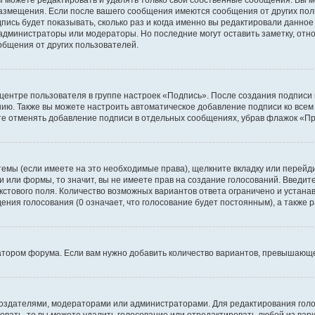
размещения. Если после вашего сообщения имеются сообщения от других пол
ись будет показывать, сколько раз и когда именно вы редактировали данное
администраторы или модераторы. Но последние могут оставить заметку, отн
ообщения от других пользователей.
 центре пользователя в группе настроек «Подпись». После создания подпис
ию. Также вы можете настроить автоматическое добавление подписи ко все
те отменять добавление подписи в отдельных сообщениях, убрав флажок «П
темы (если имеете на это необходимые права), щелкните вкладку или перей
ки или формы, то значит, вы не имеете прав на создание голосований. Введите
екстового поля. Количество возможных вариантов ответа ограничено и устан
дения голосования (0 означает, что голосование будет постоянным), а также
тором форума. Если вам нужно добавить количество вариантов, превышающее
их создателями, модераторами или администраторами. Для редактирования го
совать, то вы можете удалить голосование или отредактировать любой из вари