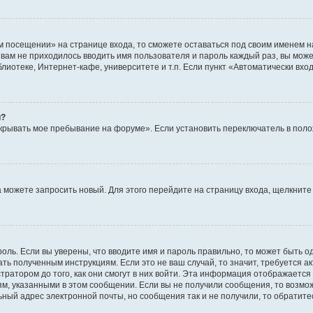
м посещении» на странице входа, то сможете оставаться под своим именем н
ы вам не приходилось вводить имя пользователя и пароль каждый раз, вы мож
отеке, Интернет-кафе, университете и т.п. Если пункт «Автоматически входи
й?
крывать мое пребывание на форуме». Если установить переключатель в пол
да можете запросить новый. Для этого перейдите на страницу входа, щелкни
оль. Если вы уверены, что вводите имя и пароль правильно, то может быть о
ать полученным инструкциям. Если это не ваш случай, то значит, требуется а
ратором до того, как они смогут в них войти. Эта информация отображается
ям, указанными в этом сообщении. Если вы не получили сообщения, то возмо
ьный адрес электронной почты, но сообщения так и не получили, то обратит