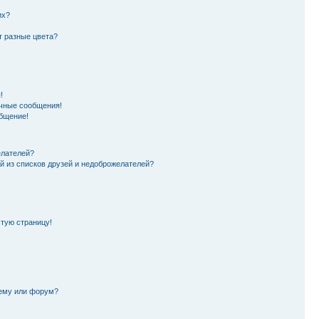
их?
т разные цвета?
!
чные сообщения!
бщение!
елателей?
й из списков друзей и недоброжелателей?
стую страницу!
тему или форум?