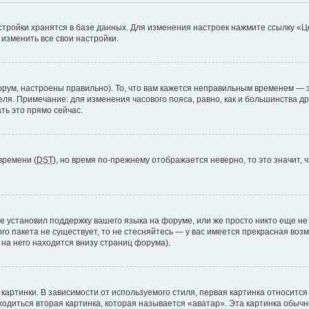
стройки хранятся в базе данных. Для изменения настроек нажмите ссылку «Ц
 изменить все свои настройки.
рум, настроены правильно). То, что вам кажется неправильным временем — э
теля. Примечание: для изменения часового пояса, равно, как и большинства 
ть это прямо сейчас.
времени (
DST
), но время по-прежнему отображается неверно, то это значит,
е установил поддержку вашего языка на форуме, или же просто никто еще не
ого пакета не существует, то не стесняйтесь — у вас имеется прекрасная во
а него находится внизу страниц форума).
артинки. В зависимости от используемого стиля, первая картинка относится 
ходиться вторая картинка, которая называется «аватар». Эта картинка обычн