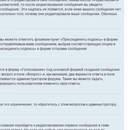
ьзователей, то после редактирования сообщения вы увидите
 сообщение. Эта надпись не появится, если ниже вашего сообщения нет
осительно того, почему они редактировали ваше сообщение. Обычные
и вы можете отметить флажком пункт «Присоединить подпись» в форме
м отправляемым вами сообщениям, выбрав соответствующую опцию в
рисоединить подпись» в форме отправки сообщения.
дите в форму «Голосование» под основной формой создания сообщения
 вопрос в поле «Вопрос» и, как минимум, два варианта ответа в поле
авливается администратором форума. Также вы можете задать
 разрешить пользователям изменять свои ответы.
 это ограничение, то обратитесь с этим вопросом к администратору.
лосования перейдите к редактированию первого сообщения в теме
антов ответа. Но если кто-нибудь уже проголосовал, то только