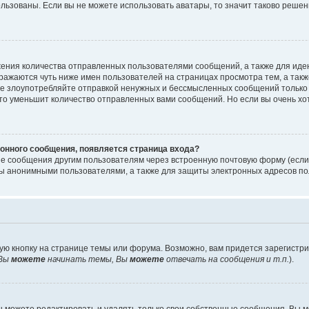
ользованы. Если вы не можете использовать аватары, то значит таково реше
ения количества отправленных пользователями сообщений, а также для ид
ажаются чуть ниже имен пользователей на страницах просмотра тем, а так
не злоупотребляйте отправкой ненужных и бессмысленных сообщений только 
то уменьшит количество отправленных вами сообщений. Но если вы очень хот
онного сообщения, появляется страница входа?
ые сообщения другим пользователям через встроенную почтовую форму (есл
 анонимными пользователями, а также для защиты электронных адресов пол
ую кнопку на странице темы или форума. Возможно, вам придется зарегистр
Вы
можете
начинать темы, Вы
можете
отвечать на сообщения и т.п.
).
 можете редактировать и удалять только свои собственные сообщения. Вы м