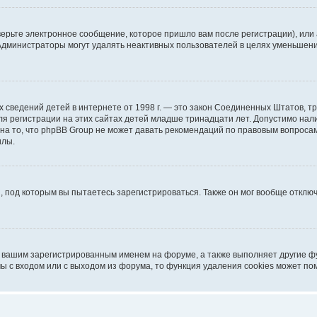
ерьте электронное сообщение, которое пришло вам после регистрации), или
 Администраторы могут удалять неактивных пользователей в целях уменьшен
ичных сведений детей в интернете от 1998 г. — это закон Соединенных Штатов
я регистрации на этих сайтах детей младше тринадцати лет. Допустимо нал
на то, что phpBB Group не может давать рекомендаций по правовым вопроса
илы.
, под которым вы пытаетесь зарегистрироваться. Также он мог вообще откл
д вашим зарегистрированным именем на форуме, а также выполняет другие фу
 с входом или с выходом из форума, то функция удаления cookies может по