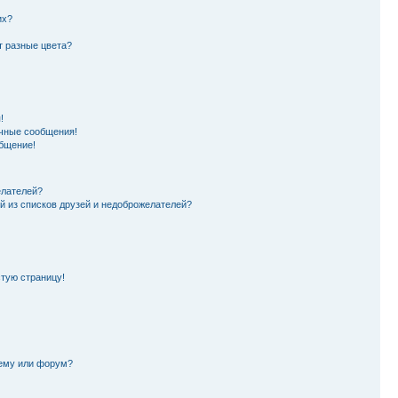
их?
т разные цвета?
!
чные сообщения!
бщение!
елателей?
й из списков друзей и недоброжелателей?
стую страницу!
тему или форум?