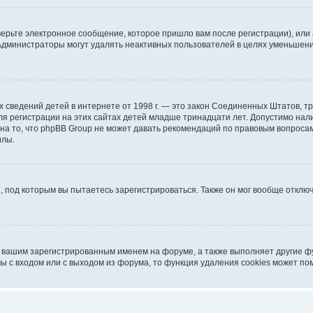
ерьте электронное сообщение, которое пришло вам после регистрации), или
 Администраторы могут удалять неактивных пользователей в целях уменьшен
ичных сведений детей в интернете от 1998 г. — это закон Соединенных Штатов
я регистрации на этих сайтах детей младше тринадцати лет. Допустимо нал
на то, что phpBB Group не может давать рекомендаций по правовым вопроса
илы.
, под которым вы пытаетесь зарегистрироваться. Также он мог вообще откл
д вашим зарегистрированным именем на форуме, а также выполняет другие фу
 с входом или с выходом из форума, то функция удаления cookies может по