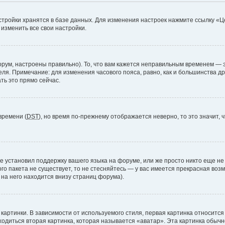
стройки хранятся в базе данных. Для изменения настроек нажмите ссылку «Ц
 изменить все свои настройки.
рум, настроены правильно). То, что вам кажется неправильным временем — э
теля. Примечание: для изменения часового пояса, равно, как и большинства 
ть это прямо сейчас.
времени (
DST
), но время по-прежнему отображается неверно, то это значит,
е установил поддержку вашего языка на форуме, или же просто никто еще не
ого пакета не существует, то не стесняйтесь — у вас имеется прекрасная во
а него находится внизу страниц форума).
артинки. В зависимости от используемого стиля, первая картинка относится 
ходиться вторая картинка, которая называется «аватар». Эта картинка обычн