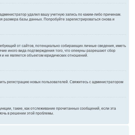
 администратор удалил вашу учетную запись по каким-либо причинам.
ия размера базы данных. Попробуйте зарегистрироваться снова и
, требующий от сайтов, потенциально собирающих личные сведения, иметь
ичие иного вида подтверждения того, что опекуны разрешают сбор
м и не является объектом юридических отношений.
ючить регистрацию новых пользователей. Свяжитесь с администратором
нкции, такие, как отслеживание прочитанных сообщений, если эта
мочь в решении этой проблемы.