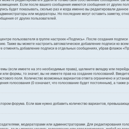
размещения. Если после вашего сообщения имеются сообщения от других пол
ись будет показывать, сколько раз и когда именно вы редактировали данное
администраторы или модераторы. Но последние могут оставить заметку, отн
ообщения от других пользователей.
 центре пользователя в группе настроек «Подпись». После создания подпис
ию. Также вы можете настроить автоматическое добавление подписи ко все
те отменять добавление подписи в отдельных сообщениях, убрав флажок «П
темы (если имеете на это необходимые права), щелкните вкладку или перей
ки или формы, то значит, вы не имеете прав на создание голосований. Введите
екстового поля. Количество возможных вариантов ответа ограничено и устан
дения голосования (0 означает, что голосование будет постоянным), а также
тором форума. Если вам нужно добавить количество вариантов, превышающее
их создателями, модераторами или администраторами. Для редактирования го
совать, то вы можете удалить голосование или отредактировать любой из вари