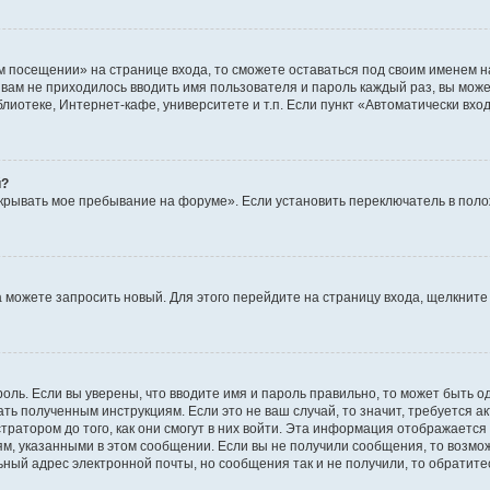
м посещении» на странице входа, то сможете оставаться под своим именем н
ы вам не приходилось вводить имя пользователя и пароль каждый раз, вы мож
отеке, Интернет-кафе, университете и т.п. Если пункт «Автоматически входи
й?
крывать мое пребывание на форуме». Если установить переключатель в пол
да можете запросить новый. Для этого перейдите на страницу входа, щелкни
оль. Если вы уверены, что вводите имя и пароль правильно, то может быть о
ать полученным инструкциям. Если это не ваш случай, то значит, требуется а
ратором до того, как они смогут в них войти. Эта информация отображается
ям, указанными в этом сообщении. Если вы не получили сообщения, то возмо
ьный адрес электронной почты, но сообщения так и не получили, то обратит