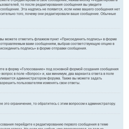
ьзователей, то после редактирования сообщения вы увидите
 сообщение. Эта надпись не появится, если ниже вашего сообщения нет
осительно того, почему они редактировали ваше сообщение. Обычные
и вы можете отметить флажком пункт «Присоединить подпись» в форме
м отправляемым вами сообщениям, выбрав соответствующую опцию в
рисоединить подпись» в форме отправки сообщения.
дите в форму «Голосование» под основной формой создания сообщения
 вопрос в поле «Вопрос» и, как минимум, два варианта ответа в поле
авливается администратором форума. Также вы можете задать
 разрешить пользователям изменять свои ответы.
 это ограничение, то обратитесь с этим вопросом к администратору.
лосования перейдите к редактированию первого сообщения в теме
антов ответа. Но если кто-нибудь уже проголосовал, то только