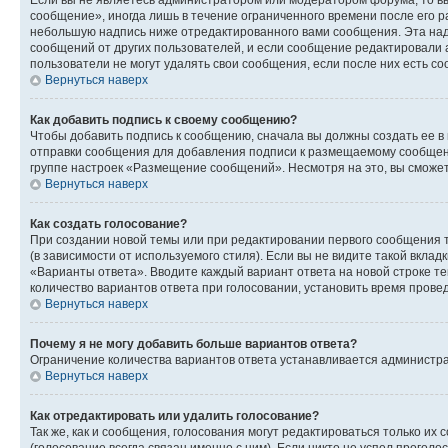
сообщение», иногда лишь в течение ограниченного времени после его 
небольшую надпись ниже отредактированного вами сообщения. Эта надп
сообщений от других пользователей, и если сообщение редактировали 
пользователи не могут удалять свои сообщения, если после них есть с
Вернуться наверх
Как добавить подпись к своему сообщению?
Чтобы добавить подпись к сообщению, сначала вы должны создать ее в
отправки сообщения для добавления подписи к размещаемому сообщен
группе настроек «Размещение сообщений». Несмотря на это, вы сможе
Вернуться наверх
Как создать голосование?
При создании новой темы или при редактировании первого сообщения 
(в зависимости от используемого стиля). Если вы не видите такой вклад
«Варианты ответа». Вводите каждый вариант ответа на новой строке т
количество вариантов ответа при голосовании, установить время прове
Вернуться наверх
Почему я не могу добавить больше вариантов ответа?
Ограничение количества вариантов ответа устанавливается администра
Вернуться наверх
Как отредактировать или удалить голосование?
Так же, как и сообщения, голосования могут редактироваться только 
(голосование всегда связан именно с ним). Если никто не успел проголо