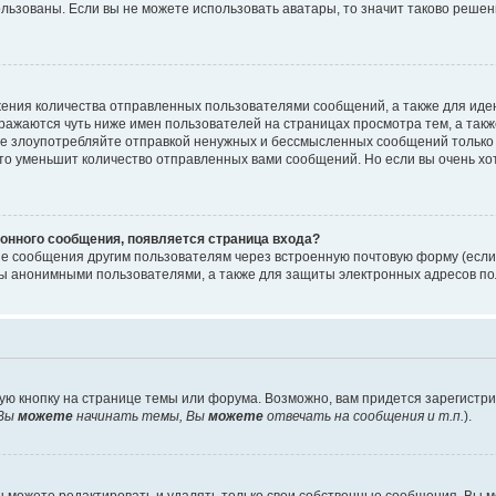
ользованы. Если вы не можете использовать аватары, то значит таково реше
ения количества отправленных пользователями сообщений, а также для ид
ажаются чуть ниже имен пользователей на страницах просмотра тем, а так
не злоупотребляйте отправкой ненужных и бессмысленных сообщений только 
то уменьшит количество отправленных вами сообщений. Но если вы очень хот
онного сообщения, появляется страница входа?
ые сообщения другим пользователям через встроенную почтовую форму (есл
 анонимными пользователями, а также для защиты электронных адресов пол
ую кнопку на странице темы или форума. Возможно, вам придется зарегистр
Вы
можете
начинать темы, Вы
можете
отвечать на сообщения и т.п.
).
 можете редактировать и удалять только свои собственные сообщения. Вы м