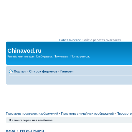
Робот-пылесос.
Сайт о роботах-пылесосах.
Chinavod.ru
Китайские товары. Выбираем. Покупаем. Пользуемся.
Портал
»
Список форумов
‹
Галерея
Просмотр последних изображений
•
Просмотр случайных изображений
•
Просмотр
В этой галереи нет альбомов
ВХОД
•
РЕГИСТРАЦИЯ