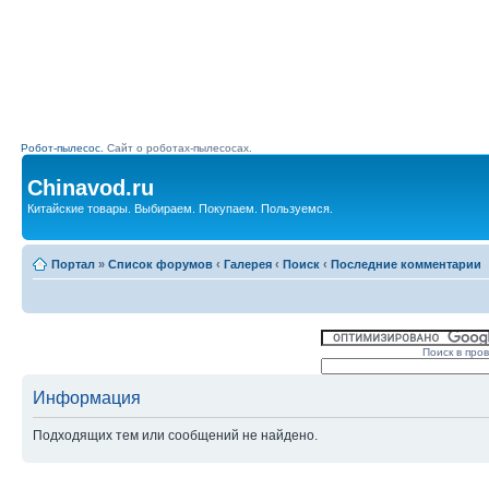
Робот-пылесос.
Сайт о роботах-пылесосах.
Chinavod.ru
Китайские товары. Выбираем. Покупаем. Пользуемся.
Портал
»
Список форумов
‹
Галерея
‹
Поиск
‹
Последние комментарии
Поиск в про
Информация
Подходящих тем или сообщений не найдено.