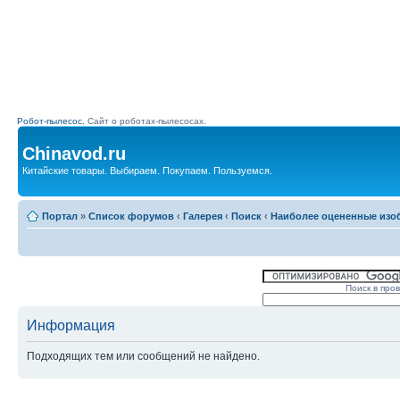
Робот-пылесос.
Сайт о роботах-пылесосах.
Chinavod.ru
Китайские товары. Выбираем. Покупаем. Пользуемся.
Портал
»
Список форумов
‹
Галерея
‹
Поиск
‹
Наиболее оцененные изо
Поиск в про
Информация
Подходящих тем или сообщений не найдено.