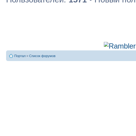
Портал
»
Список форумов