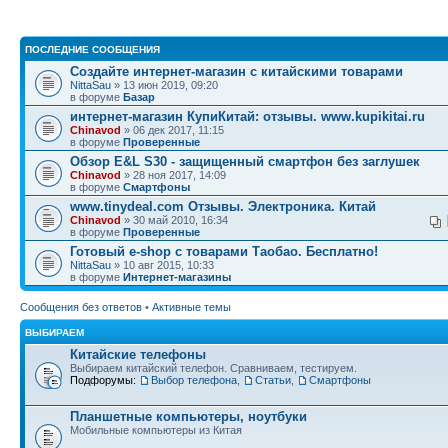
ПОСЛЕДНИЕ СООБЩЕНИЯ
Создайте интернет-магазин с китайскими товарами
NittaSau
» 13 июн 2019, 09:20
в форуме
Базар
интернет-магазин КупиКитай: отзывы. www.kupikitai.ru
Chinavod
» 06 дек 2017, 11:15
в форуме
Проверенные
Обзор E&L S30 - защищенный смартфон без заглушек
Chinavod
» 28 ноя 2017, 14:09
в форуме
Смартфоны
www.tinydeal.com Отзывы. Электроника. Китай
Chinavod
» 30 май 2010, 16:34
в форуме
Проверенные
Готовый e-shop с товарами Таобао. Бесплатно!
NittaSau
» 10 авг 2015, 10:33
в форуме
Интернет-магазины
Сообщения без ответов
•
Активные темы
ВЫБИРАЕМ
Китайские телефоны
Выбираем китайский телефон. Сравниваем, тестируем.
Подфорумы:
Выбор телефона
,
Статьи
,
Смартфоны
Планшетные компьютеры, ноутбуки
Мобильные компьютеры из Китая