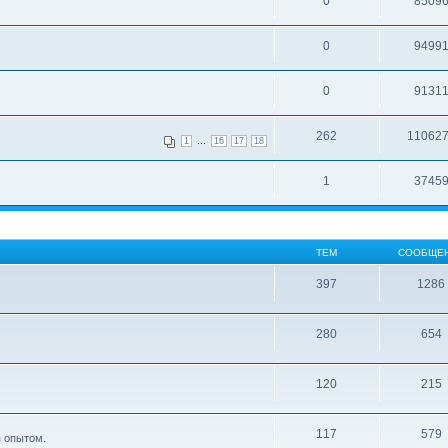
0
8509
0
9499
0
9131
262
11062
...
1
16
17
18
1
3745
ТЕМ
СООБЩЕ
397
1286
280
654
120
215
117
579
я опытом.