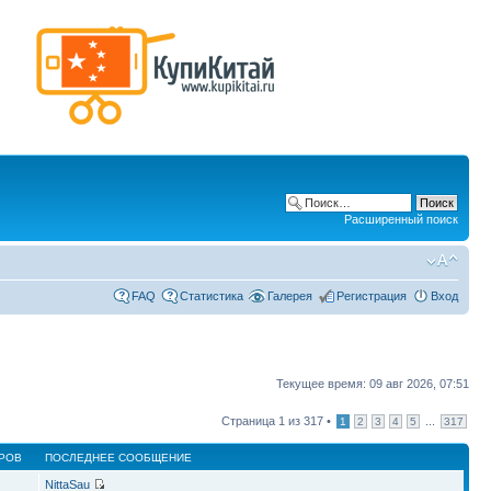
Расширенный поиск
FAQ
Статистика
Галерея
Регистрация
Вход
Текущее время: 09 авг 2026, 07:51
Страница
1
из
317
•
...
1
2
3
4
5
317
РОВ
ПОСЛЕДНЕЕ СООБЩЕНИЕ
NittaSau