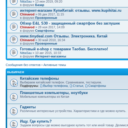
NittaSau
» 13 июн 2019, 09:20
в форуме
Базар
интернет-магазин КупиКитай: отзывы. www.kupikitai.ru
Chinavod
» 06 дек 2017, 11:15
в форуме
Проверенные
Обзор E&L S30 - защищенный смартфон без заглушек
Chinavod
» 28 ноя 2017, 14:09
в форуме
Смартфоны
www.tinydeal.com Отзывы. Электроника. Китай
Chinavod
» 30 май 2010, 16:34
в форуме
Проверенные
Готовый e-shop с товарами Таобао. Бесплатно!
NittaSau
» 10 авг 2015, 10:33
в форуме
Интернет-магазины
Сообщения без ответов
•
Активные темы
ВЫБИРАЕМ
Китайские телефоны
Выбираем китайский телефон. Сравниваем, тестируем.
Подфорумы:
Выбор телефона
,
Статьи
,
Смартфоны
Планшетные компьютеры, ноутбуки
Мобильные компьютеры из Китая
Гаджеты
Различные интересные устройства. Характеристики и где можно купить.
Ищу. Где купить?
Задаем вопросы где можно выгоднее купить тот или иной товар. Делимс