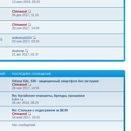
6
13 июн 2019, 09:20
Chinavod
1
06 дек 2017, 11:15
Chinavod
1
28 ноя 2017, 14:09
weiketuo0224
79
03 ноя 2017, 03:34
Andrerip
9
21 авг 2017, 02:37
НИЙ
ПОСЛЕДНЕЕ СООБЩЕНИЕ
Обзор E&L S30 - защищенный смартфон без заглушек
Chinavod
28 ноя 2017, 14:09
Re: Китайские планшеты, бренды, прошивки
kuka
26 окт 2016, 08:24
Re: Стельки с подогревом за $8.99
Chinavod
16 май 2017, 15:32
Нет сообщений