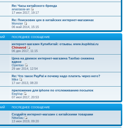
Re: Часы китайского бренда
anastasia-an
17 июн 2017, 19:17
Re: Поисковик цен в китайских интернет-магазинах
Monster
06 май 2014, 15:15
НИЙ
ПОСЛЕДНЕЕ СООБЩЕНИЕ
интернет-магазин КупиКитай: отзывы. www.kupikitai.ru
Chinavod
06 дек 2017, 11:15
Цена на движок интернет-магазина Таобао снижена
вдвое
Opentao
29 авг 2014, 12:54
Re: Что такое PayPal и почему надо платить через него?
Mike
17 окт 2013, 08:20
приложение для iphone по отслеживанию посылок
EegVup
07 июл 2017, 20:53
НИЙ
ПОСЛЕДНЕЕ СООБЩЕНИЕ
Создайте интернет-магазин с китайскими товарами
NittaSau
13 июн 2019, 09:20