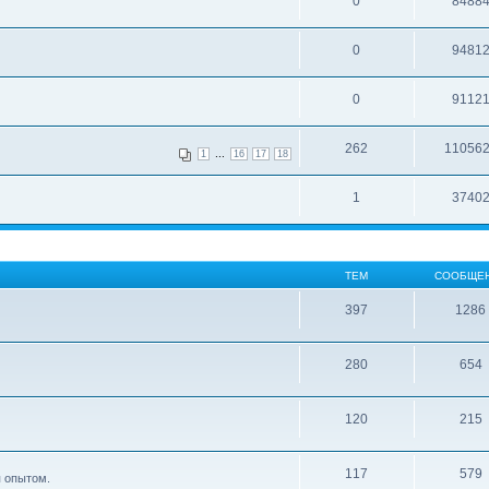
0
8488
0
9481
0
9112
262
11056
...
1
16
17
18
1
3740
ТЕМ
СООБЩЕ
397
1286
280
654
120
215
117
579
я опытом.