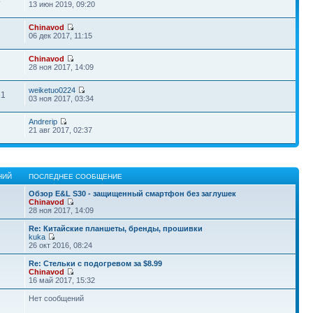
4
13 июн 2019, 09:20
Chinavod
2
06 дек 2017, 11:15
Chinavod
1
28 ноя 2017, 14:09
weiketuo0224
21
03 ноя 2017, 03:34
Andrerip
2
21 авг 2017, 02:37
НИЙ
ПОСЛЕДНЕЕ СООБЩЕНИЕ
Обзор E&L S30 - защищенный смартфон без заглушек
Chinavod
28 ноя 2017, 14:09
Re: Китайские планшеты, бренды, прошивки
kuka
26 окт 2016, 08:24
Re: Стельки с подогревом за $8.99
Chinavod
16 май 2017, 15:32
Нет сообщений