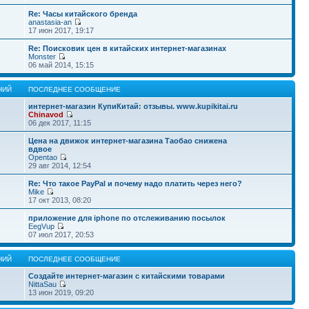
Re: Часы китайского бренда
anastasia-an
17 июн 2017, 19:17
Re: Поисковик цен в китайских интернет-магазинах
Monster
06 май 2014, 15:15
НИЙ
ПОСЛЕДНЕЕ СООБЩЕНИЕ
интернет-магазин КупиКитай: отзывы. www.kupikitai.ru
Chinavod
06 дек 2017, 11:15
Цена на движок интернет-магазина Таобао снижена
вдвое
Opentao
29 авг 2014, 12:54
Re: Что такое PayPal и почему надо платить через него?
Mike
17 окт 2013, 08:20
приложение для iphone по отслеживанию посылок
EegVup
07 июл 2017, 20:53
НИЙ
ПОСЛЕДНЕЕ СООБЩЕНИЕ
Создайте интернет-магазин с китайскими товарами
NittaSau
13 июн 2019, 09:20