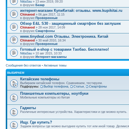
NittaSau
» 13 июн 2019, 09:20
в форуме
Базар
интернет-магазин КупиКитай: отзывы. www.kupikitai.ru
Chinavod
» 06 дек 2017, 11:15
в форуме
Проверенные
Обзор E&L S30 - защищенный смартфон без заглушек
Chinavod
» 28 ноя 2017, 14:09
в форуме
Смартфоны
www.tinydeal.com Отзывы. Электроника. Китай
Chinavod
» 30 май 2010, 16:34
в форуме
Проверенные
Готовый e-shop с товарами Таобао. Бесплатно!
NittaSau
» 10 авг 2015, 10:33
в форуме
Интернет-магазины
Сообщения без ответов
•
Активные темы
ВЫБИРАЕМ
Китайские телефоны
Выбираем китайский телефон. Сравниваем, тестируем.
Подфорумы:
Выбор телефона
,
Статьи
,
Смартфоны
Планшетные компьютеры, ноутбуки
Мобильные компьютеры из Китая
Гаджеты
Различные интересные устройства. Характеристики и где можно купить.
Ищу. Где купить?
Задаем вопросы где можно выгоднее купить тот или иной товар. Делимс