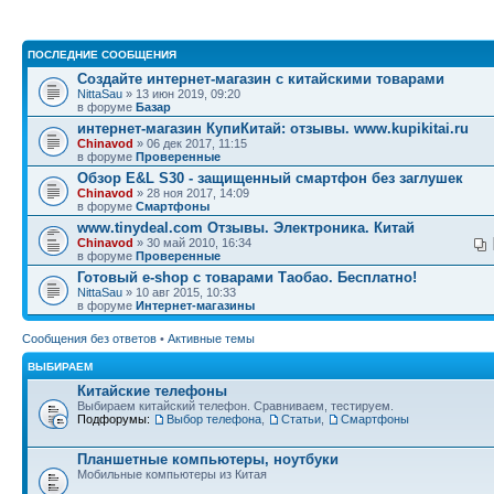
ПОСЛЕДНИЕ СООБЩЕНИЯ
Создайте интернет-магазин с китайскими товарами
NittaSau
» 13 июн 2019, 09:20
в форуме
Базар
интернет-магазин КупиКитай: отзывы. www.kupikitai.ru
Chinavod
» 06 дек 2017, 11:15
в форуме
Проверенные
Обзор E&L S30 - защищенный смартфон без заглушек
Chinavod
» 28 ноя 2017, 14:09
в форуме
Смартфоны
www.tinydeal.com Отзывы. Электроника. Китай
Chinavod
» 30 май 2010, 16:34
в форуме
Проверенные
Готовый e-shop с товарами Таобао. Бесплатно!
NittaSau
» 10 авг 2015, 10:33
в форуме
Интернет-магазины
Сообщения без ответов
•
Активные темы
ВЫБИРАЕМ
Китайские телефоны
Выбираем китайский телефон. Сравниваем, тестируем.
Подфорумы:
Выбор телефона
,
Статьи
,
Смартфоны
Планшетные компьютеры, ноутбуки
Мобильные компьютеры из Китая