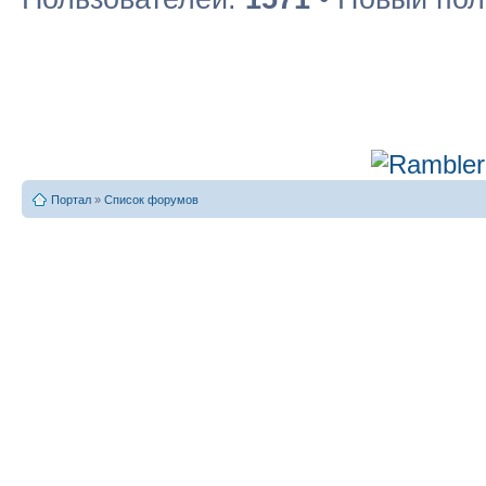
Портал
»
Список форумов