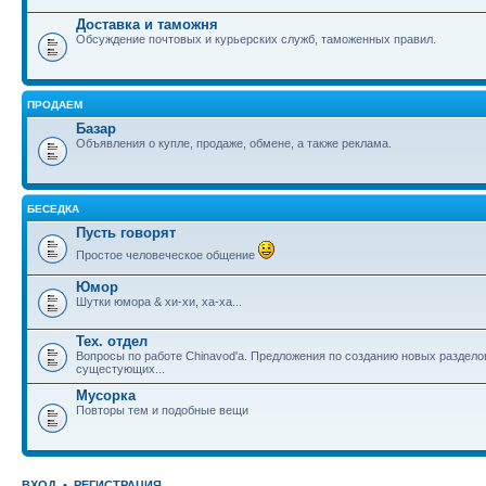
Доставка и таможня
Обсуждение почтовых и курьерских служб, таможенных правил.
ПРОДАЕМ
Базар
Объявления о купле, продаже, обмене, а также реклама.
БЕСЕДКА
Пусть говорят
Простое человеческое общение
Юмор
Шутки юмора & хи-хи, ха-ха...
Тех. отдел
Вопросы по работе Chinavod'а. Предложения по созданию новых раздел
сущестующих...
Мусорка
Повторы тем и подобные вещи
ВХОД
•
РЕГИСТРАЦИЯ