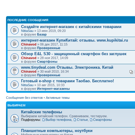
ПОСЛЕДНИЕ СООБЩЕНИЯ
Создайте интернет-магазин с китайскими товарами
NittaSau
» 13 июн 2019, 09:20
в форуме
Базар
интернет-магазин КупиКитай: отзывы. www.kupikitai.ru
Chinavod
» 06 дек 2017, 11:15
в форуме
Проверенные
Обзор E&L S30 - защищенный смартфон без заглушек
Chinavod
» 28 ноя 2017, 14:09
в форуме
Смартфоны
www.tinydeal.com Отзывы. Электроника. Китай
Chinavod
» 30 май 2010, 16:34
в форуме
Проверенные
Готовый e-shop с товарами Таобао. Бесплатно!
NittaSau
» 10 авг 2015, 10:33
в форуме
Интернет-магазины
Сообщения без ответов
•
Активные темы
ВЫБИРАЕМ
Китайские телефоны
Выбираем китайский телефон. Сравниваем, тестируем.
Подфорумы:
Выбор телефона
,
Статьи
,
Смартфоны
Планшетные компьютеры, ноутбуки
Мобильные компьютеры из Китая