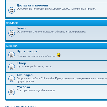
Доставка и таможня
Обсуждение почтовых и курьерских служб, таможенных правил.
ПРОДАЕМ
Базар
Объявления о купле, продаже, обмене, а также реклама.
БЕСЕДКА
Пусть говорят
Простое человеческое общение
Юмор
Шутки юмора & хи-хи, ха-ха...
Тех. отдел
Вопросы по работе Chinavod'а. Предложения по созданию новых раздел
сущестующих...
Мусорка
Повторы тем и подобные вещи
ВХОД
•
РЕГИСТРАЦИЯ