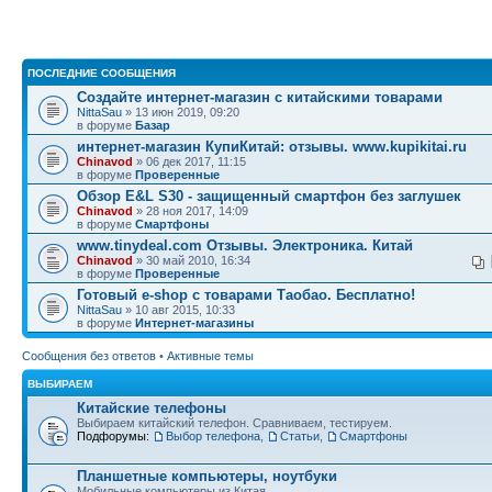
ПОСЛЕДНИЕ СООБЩЕНИЯ
Создайте интернет-магазин с китайскими товарами
NittaSau
» 13 июн 2019, 09:20
в форуме
Базар
интернет-магазин КупиКитай: отзывы. www.kupikitai.ru
Chinavod
» 06 дек 2017, 11:15
в форуме
Проверенные
Обзор E&L S30 - защищенный смартфон без заглушек
Chinavod
» 28 ноя 2017, 14:09
в форуме
Смартфоны
www.tinydeal.com Отзывы. Электроника. Китай
Chinavod
» 30 май 2010, 16:34
в форуме
Проверенные
Готовый e-shop с товарами Таобао. Бесплатно!
NittaSau
» 10 авг 2015, 10:33
в форуме
Интернет-магазины
Сообщения без ответов
•
Активные темы
ВЫБИРАЕМ
Китайские телефоны
Выбираем китайский телефон. Сравниваем, тестируем.
Подфорумы:
Выбор телефона
,
Статьи
,
Смартфоны
Планшетные компьютеры, ноутбуки
Мобильные компьютеры из Китая