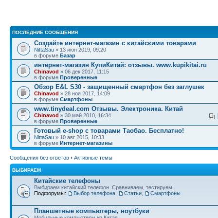
ПОСЛЕДНИЕ СООБЩЕНИЯ
Создайте интернет-магазин с китайскими товарами
NittaSau
» 13 июн 2019, 09:20
в форуме
Базар
интернет-магазин КупиКитай: отзывы. www.kupikitai.ru
Chinavod
» 06 дек 2017, 11:15
в форуме
Проверенные
Обзор E&L S30 - защищенный смартфон без заглушек
Chinavod
» 28 ноя 2017, 14:09
в форуме
Смартфоны
www.tinydeal.com Отзывы. Электроника. Китай
Chinavod
» 30 май 2010, 16:34
в форуме
Проверенные
Готовый e-shop с товарами Таобао. Бесплатно!
NittaSau
» 10 авг 2015, 10:33
в форуме
Интернет-магазины
Сообщения без ответов
•
Активные темы
ВЫБИРАЕМ
Китайские телефоны
Выбираем китайский телефон. Сравниваем, тестируем.
Подфорумы:
Выбор телефона
,
Статьи
,
Смартфоны
Планшетные компьютеры, ноутбуки
Мобильные компьютеры из Китая