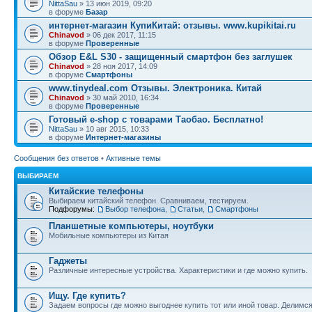
NittaSau
» 13 июн 2019, 09:20
в форуме
Базар
интернет-магазин КупиКитай: отзывы. www.kupikitai.ru
Chinavod
» 06 дек 2017, 11:15
в форуме
Проверенные
Обзор E&L S30 - защищенный смартфон без заглушек
Chinavod
» 28 ноя 2017, 14:09
в форуме
Смартфоны
www.tinydeal.com Отзывы. Электроника. Китай
Chinavod
» 30 май 2010, 16:34
в форуме
Проверенные
Готовый e-shop с товарами Таобао. Бесплатно!
NittaSau
» 10 авг 2015, 10:33
в форуме
Интернет-магазины
Сообщения без ответов
•
Активные темы
ВЫБИРАЕМ
Китайские телефоны
Выбираем китайский телефон. Сравниваем, тестируем.
Подфорумы:
Выбор телефона
,
Статьи
,
Смартфоны
Планшетные компьютеры, ноутбуки
Мобильные компьютеры из Китая
Гаджеты
Различные интересные устройства. Характеристики и где можно купить.
Ищу. Где купить?
Задаем вопросы где можно выгоднее купить тот или иной товар. Делимс