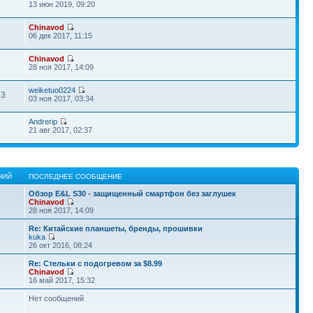
6
13 июн 2019, 09:20
Chinavod
4
06 дек 2017, 11:15
Chinavod
3
28 ноя 2017, 14:09
weiketuo0224
23
03 ноя 2017, 03:34
Andrerip
7
21 авг 2017, 02:37
НИЙ
ПОСЛЕДНЕЕ СООБЩЕНИЕ
Обзор E&L S30 - защищенный смартфон без заглушек
Chinavod
28 ноя 2017, 14:09
Re: Китайские планшеты, бренды, прошивки
kuka
26 окт 2016, 08:24
Re: Стельки с подогревом за $8.99
Chinavod
16 май 2017, 15:32
Нет сообщений