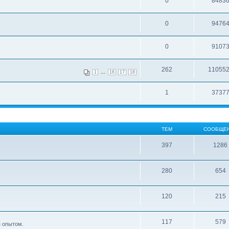
0
8483
0
9476
0
9107
262
11055
...
1
16
17
18
1
3737
ТЕМ
СООБЩЕ
397
1286
280
654
120
215
117
579
я опытом.