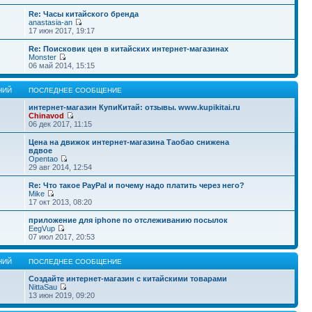
Re: Часы китайского бренда
anastasia-an
17 июн 2017, 19:17
Re: Поисковик цен в китайских интернет-магазинах
Monster
06 май 2014, 15:15
НИЙ
ПОСЛЕДНЕЕ СООБЩЕНИЕ
интернет-магазин КупиКитай: отзывы. www.kupikitai.ru
Chinavod
06 дек 2017, 11:15
Цена на движок интернет-магазина Таобао снижена
вдвое
Opentao
29 авг 2014, 12:54
Re: Что такое PayPal и почему надо платить через него?
Mike
17 окт 2013, 08:20
приложение для iphone по отслеживанию посылок
EegVup
07 июл 2017, 20:53
НИЙ
ПОСЛЕДНЕЕ СООБЩЕНИЕ
Создайте интернет-магазин с китайскими товарами
NittaSau
13 июн 2019, 09:20