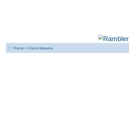
Портал
»
Список форумов