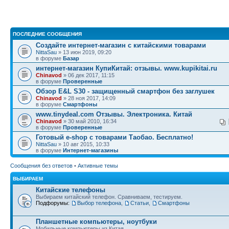
ПОСЛЕДНИЕ СООБЩЕНИЯ
Создайте интернет-магазин с китайскими товарами
NittaSau
» 13 июн 2019, 09:20
в форуме
Базар
интернет-магазин КупиКитай: отзывы. www.kupikitai.ru
Chinavod
» 06 дек 2017, 11:15
в форуме
Проверенные
Обзор E&L S30 - защищенный смартфон без заглушек
Chinavod
» 28 ноя 2017, 14:09
в форуме
Смартфоны
www.tinydeal.com Отзывы. Электроника. Китай
Chinavod
» 30 май 2010, 16:34
в форуме
Проверенные
Готовый e-shop с товарами Таобао. Бесплатно!
NittaSau
» 10 авг 2015, 10:33
в форуме
Интернет-магазины
Сообщения без ответов
•
Активные темы
ВЫБИРАЕМ
Китайские телефоны
Выбираем китайский телефон. Сравниваем, тестируем.
Подфорумы:
Выбор телефона
,
Статьи
,
Смартфоны
Планшетные компьютеры, ноутбуки
Мобильные компьютеры из Китая