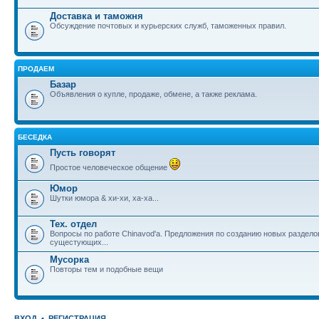
Доставка и таможня
Обсуждение почтовых и курьерских служб, таможенных правил.
ПРОДАЕМ
Базар
Объявления о купле, продаже, обмене, а также реклама.
БЕСЕДКА
Пусть говорят
Простое человеческое общение
Юмор
Шутки юмора & хи-хи, ха-ха...
Тех. отдел
Вопросы по работе Chinavod'а. Предложения по созданию новых раздел
сущестующих...
Мусорка
Повторы тем и подобные вещи
ВХОД
•
РЕГИСТРАЦИЯ