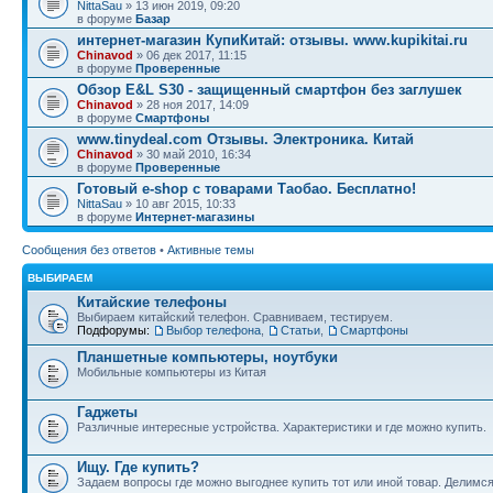
NittaSau
» 13 июн 2019, 09:20
в форуме
Базар
интернет-магазин КупиКитай: отзывы. www.kupikitai.ru
Chinavod
» 06 дек 2017, 11:15
в форуме
Проверенные
Обзор E&L S30 - защищенный смартфон без заглушек
Chinavod
» 28 ноя 2017, 14:09
в форуме
Смартфоны
www.tinydeal.com Отзывы. Электроника. Китай
Chinavod
» 30 май 2010, 16:34
в форуме
Проверенные
Готовый e-shop с товарами Таобао. Бесплатно!
NittaSau
» 10 авг 2015, 10:33
в форуме
Интернет-магазины
Сообщения без ответов
•
Активные темы
ВЫБИРАЕМ
Китайские телефоны
Выбираем китайский телефон. Сравниваем, тестируем.
Подфорумы:
Выбор телефона
,
Статьи
,
Смартфоны
Планшетные компьютеры, ноутбуки
Мобильные компьютеры из Китая
Гаджеты
Различные интересные устройства. Характеристики и где можно купить.
Ищу. Где купить?
Задаем вопросы где можно выгоднее купить тот или иной товар. Делимс