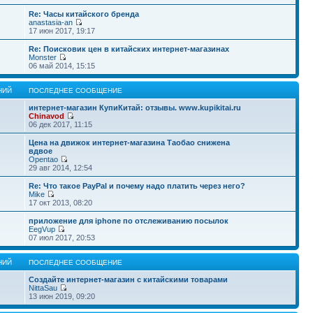
Re: Часы китайского бренда
anastasia-an
17 июн 2017, 19:17
Re: Поисковик цен в китайских интернет-магазинах
Monster
06 май 2014, 15:15
НИЙ
ПОСЛЕДНЕЕ СООБЩЕНИЕ
интернет-магазин КупиКитай: отзывы. www.kupikitai.ru
Chinavod
06 дек 2017, 11:15
Цена на движок интернет-магазина Таобао снижена
вдвое
Opentao
29 авг 2014, 12:54
Re: Что такое PayPal и почему надо платить через него?
Mike
17 окт 2013, 08:20
приложение для iphone по отслеживанию посылок
EegVup
07 июл 2017, 20:53
НИЙ
ПОСЛЕДНЕЕ СООБЩЕНИЕ
Создайте интернет-магазин с китайскими товарами
NittaSau
13 июн 2019, 09:20