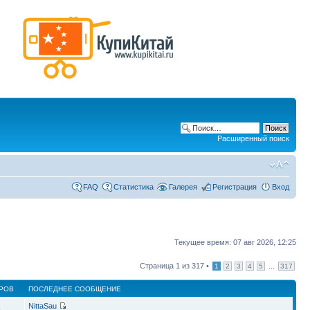
Расширенный поиск
FAQ
Статистика
Галерея
Регистрация
Вход
Текущее время: 07 авг 2026, 12:25
Страница
1
из
317
•
...
1
2
3
4
5
317
РОВ
ПОСЛЕДНЕЕ СООБЩЕНИЕ
NittaSau