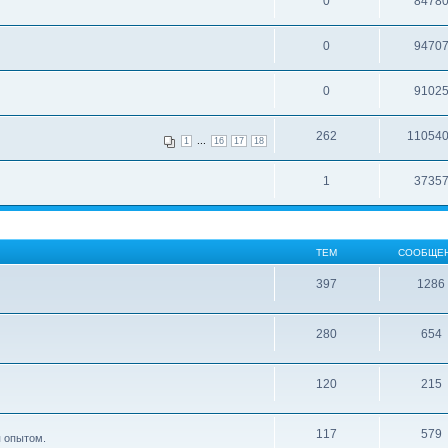
0
8478
0
9470
0
9102
262
11054
...
1
16
17
18
1
3735
ТЕМ
СООБЩЕ
397
1286
280
654
120
215
117
579
я опытом.