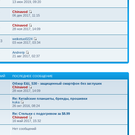
0
13 июн 2019, 09:20
Chinavod
7
06 дек 2017, 11:15
Chinavod
5
28 ноя 2017, 14:09
weiketuo0224
03
03 ноя 2017, 03:34
Andrerip
7
21 авг 2017, 02:37
НИЙ
ПОСЛЕДНЕЕ СООБЩЕНИЕ
Обзор E&L S30 - защищенный смартфон без заглушек
Chinavod
28 ноя 2017, 14:09
Re: Китайские планшеты, бренды, прошивки
kuka
26 окт 2016, 08:24
Re: Стельки с подогревом за $8.99
Chinavod
16 май 2017, 15:32
Нет сообщений