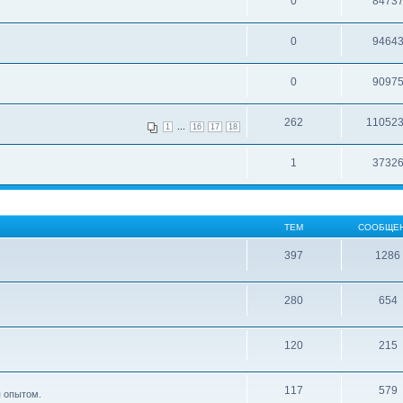
0
8473
0
9464
0
9097
262
11052
...
1
16
17
18
1
3732
ТЕМ
СООБЩЕ
397
1286
280
654
120
215
117
579
я опытом.