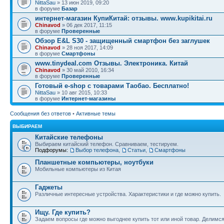
NittaSau
» 13 июн 2019, 09:20
в форуме
Базар
интернет-магазин КупиКитай: отзывы. www.kupikitai.ru
Chinavod
» 06 дек 2017, 11:15
в форуме
Проверенные
Обзор E&L S30 - защищенный смартфон без заглушек
Chinavod
» 28 ноя 2017, 14:09
в форуме
Смартфоны
www.tinydeal.com Отзывы. Электроника. Китай
Chinavod
» 30 май 2010, 16:34
в форуме
Проверенные
Готовый e-shop с товарами Таобао. Бесплатно!
NittaSau
» 10 авг 2015, 10:33
в форуме
Интернет-магазины
Сообщения без ответов
•
Активные темы
ВЫБИРАЕМ
Китайские телефоны
Выбираем китайский телефон. Сравниваем, тестируем.
Подфорумы:
Выбор телефона
,
Статьи
,
Смартфоны
Планшетные компьютеры, ноутбуки
Мобильные компьютеры из Китая
Гаджеты
Различные интересные устройства. Характеристики и где можно купить.
Ищу. Где купить?
Задаем вопросы где можно выгоднее купить тот или иной товар. Делимс