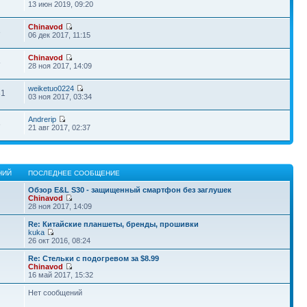
7
13 июн 2019, 09:20
Chinavod
3
06 дек 2017, 11:15
Chinavod
5
28 ноя 2017, 14:09
weiketuo0224
31
03 ноя 2017, 03:34
Andrerip
6
21 авг 2017, 02:37
НИЙ
ПОСЛЕДНЕЕ СООБЩЕНИЕ
Обзор E&L S30 - защищенный смартфон без заглушек
Chinavod
28 ноя 2017, 14:09
Re: Китайские планшеты, бренды, прошивки
kuka
26 окт 2016, 08:24
Re: Стельки с подогревом за $8.99
Chinavod
16 май 2017, 15:32
Нет сообщений