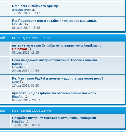
Re: Часы китайского бренда
anastasia-an
17 июн 2017, 19:17
Re: Поисковик цен в китайских интернет-магазинах
Monster
06 май 2014, 15:15
НИЙ
ПОСЛЕДНЕЕ СООБЩЕНИЕ
интернет-магазин КупиКитай: отзывы. www.kupikitai.ru
Chinavod
06 дек 2017, 11:15
Цена на движок интернет-магазина Таобао снижена
вдвое
Opentao
29 авг 2014, 12:54
Re: Что такое PayPal и почему надо платить через него?
Mike
17 окт 2013, 08:20
приложение для iphone по отслеживанию посылок
EegVup
07 июл 2017, 20:53
НИЙ
ПОСЛЕДНЕЕ СООБЩЕНИЕ
Создайте интернет-магазин с китайскими товарами
NittaSau
13 июн 2019, 09:20