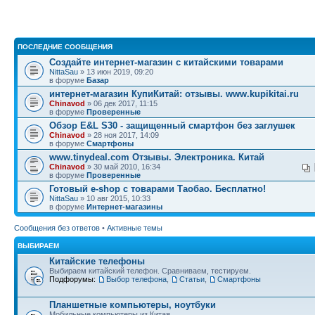
ПОСЛЕДНИЕ СООБЩЕНИЯ
Создайте интернет-магазин с китайскими товарами
NittaSau
» 13 июн 2019, 09:20
в форуме
Базар
интернет-магазин КупиКитай: отзывы. www.kupikitai.ru
Chinavod
» 06 дек 2017, 11:15
в форуме
Проверенные
Обзор E&L S30 - защищенный смартфон без заглушек
Chinavod
» 28 ноя 2017, 14:09
в форуме
Смартфоны
www.tinydeal.com Отзывы. Электроника. Китай
Chinavod
» 30 май 2010, 16:34
в форуме
Проверенные
Готовый e-shop с товарами Таобао. Бесплатно!
NittaSau
» 10 авг 2015, 10:33
в форуме
Интернет-магазины
Сообщения без ответов
•
Активные темы
ВЫБИРАЕМ
Китайские телефоны
Выбираем китайский телефон. Сравниваем, тестируем.
Подфорумы:
Выбор телефона
,
Статьи
,
Смартфоны
Планшетные компьютеры, ноутбуки
Мобильные компьютеры из Китая