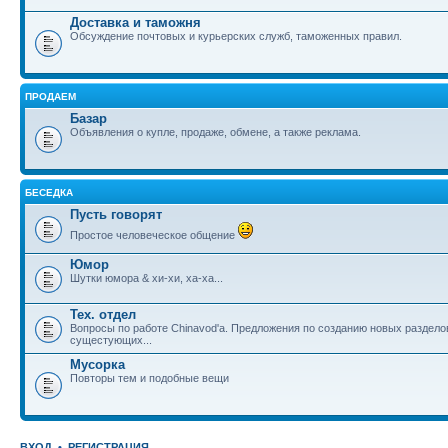
Доставка и таможня
Обсуждение почтовых и курьерских служб, таможенных правил.
ПРОДАЕМ
Базар
Объявления о купле, продаже, обмене, а также реклама.
БЕСЕДКА
Пусть говорят
Простое человеческое общение
Юмор
Шутки юмора & хи-хи, ха-ха...
Тех. отдел
Вопросы по работе Chinavod'а. Предложения по созданию новых раздел
сущестующих...
Мусорка
Повторы тем и подобные вещи
ВХОД
•
РЕГИСТРАЦИЯ