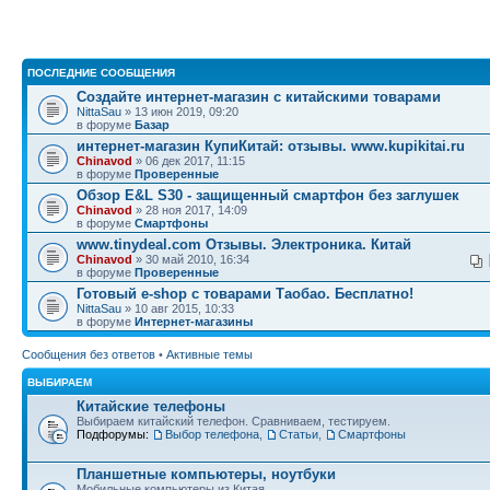
ПОСЛЕДНИЕ СООБЩЕНИЯ
Создайте интернет-магазин с китайскими товарами
NittaSau
» 13 июн 2019, 09:20
в форуме
Базар
интернет-магазин КупиКитай: отзывы. www.kupikitai.ru
Chinavod
» 06 дек 2017, 11:15
в форуме
Проверенные
Обзор E&L S30 - защищенный смартфон без заглушек
Chinavod
» 28 ноя 2017, 14:09
в форуме
Смартфоны
www.tinydeal.com Отзывы. Электроника. Китай
Chinavod
» 30 май 2010, 16:34
в форуме
Проверенные
Готовый e-shop с товарами Таобао. Бесплатно!
NittaSau
» 10 авг 2015, 10:33
в форуме
Интернет-магазины
Сообщения без ответов
•
Активные темы
ВЫБИРАЕМ
Китайские телефоны
Выбираем китайский телефон. Сравниваем, тестируем.
Подфорумы:
Выбор телефона
,
Статьи
,
Смартфоны
Планшетные компьютеры, ноутбуки
Мобильные компьютеры из Китая