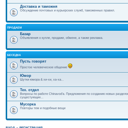
Доставка и таможня
Обсуждение почтовых и курьерских служб, таможенных правил.
ПРОДАЕМ
Базар
Объявления о купле, продаже, обмене, а также реклама.
БЕСЕДКА
Пусть говорят
Простое человеческое общение
Юмор
Шутки юмора & хи-хи, ха-ха...
Тех. отдел
Вопросы по работе Chinavod'а. Предложения по созданию новых раздел
сущестующих...
Мусорка
Повторы тем и подобные вещи
ВХОД
•
РЕГИСТРАЦИЯ