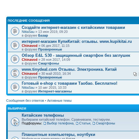
ПОСЛЕДНИЕ СООБЩЕНИЯ
Создайте интернет-магазин с китайскими товарами
NittaSau
» 13 июн 2019, 09:20
в форуме
Базар
интернет-магазин КупиКитай: отзывы. www.kupikitai.ru
Chinavod
» 06 дек 2017, 11:15
в форуме
Проверенные
Обзор E&L S30 - защищенный смартфон без заглушек
Chinavod
» 28 ноя 2017, 14:09
в форуме
Смартфоны
www.tinydeal.com Отзывы. Электроника. Китай
Chinavod
» 30 май 2010, 16:34
в форуме
Проверенные
Готовый e-shop с товарами Таобао. Бесплатно!
NittaSau
» 10 авг 2015, 10:33
в форуме
Интернет-магазины
Сообщения без ответов
•
Активные темы
ВЫБИРАЕМ
Китайские телефоны
Выбираем китайский телефон. Сравниваем, тестируем.
Подфорумы:
Выбор телефона
,
Статьи
,
Смартфоны
Планшетные компьютеры, ноутбуки
Мобильные компьютеры из Китая