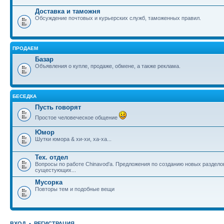
Доставка и таможня
Обсуждение почтовых и курьерских служб, таможенных правил.
ПРОДАЕМ
Базар
Объявления о купле, продаже, обмене, а также реклама.
БЕСЕДКА
Пусть говорят
Простое человеческое общение
Юмор
Шутки юмора & хи-хи, ха-ха...
Тех. отдел
Вопросы по работе Chinavod'а. Предложения по созданию новых раздел
сущестующих...
Мусорка
Повторы тем и подобные вещи
ВХОД
•
РЕГИСТРАЦИЯ