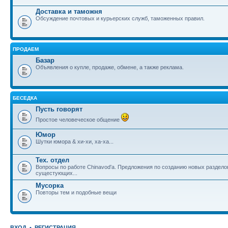
Доставка и таможня
Обсуждение почтовых и курьерских служб, таможенных правил.
ПРОДАЕМ
Базар
Объявления о купле, продаже, обмене, а также реклама.
БЕСЕДКА
Пусть говорят
Простое человеческое общение
Юмор
Шутки юмора & хи-хи, ха-ха...
Тех. отдел
Вопросы по работе Chinavod'а. Предложения по созданию новых раздел
сущестующих...
Мусорка
Повторы тем и подобные вещи
ВХОД
•
РЕГИСТРАЦИЯ