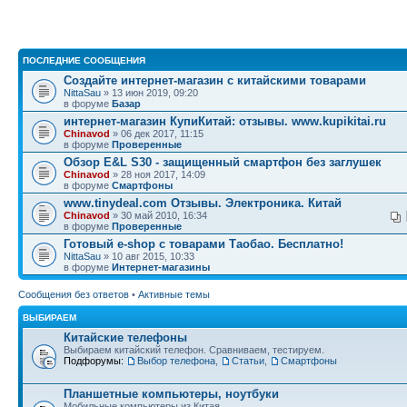
ПОСЛЕДНИЕ СООБЩЕНИЯ
Создайте интернет-магазин с китайскими товарами
NittaSau
» 13 июн 2019, 09:20
в форуме
Базар
интернет-магазин КупиКитай: отзывы. www.kupikitai.ru
Chinavod
» 06 дек 2017, 11:15
в форуме
Проверенные
Обзор E&L S30 - защищенный смартфон без заглушек
Chinavod
» 28 ноя 2017, 14:09
в форуме
Смартфоны
www.tinydeal.com Отзывы. Электроника. Китай
Chinavod
» 30 май 2010, 16:34
в форуме
Проверенные
Готовый e-shop с товарами Таобао. Бесплатно!
NittaSau
» 10 авг 2015, 10:33
в форуме
Интернет-магазины
Сообщения без ответов
•
Активные темы
ВЫБИРАЕМ
Китайские телефоны
Выбираем китайский телефон. Сравниваем, тестируем.
Подфорумы:
Выбор телефона
,
Статьи
,
Смартфоны
Планшетные компьютеры, ноутбуки
Мобильные компьютеры из Китая