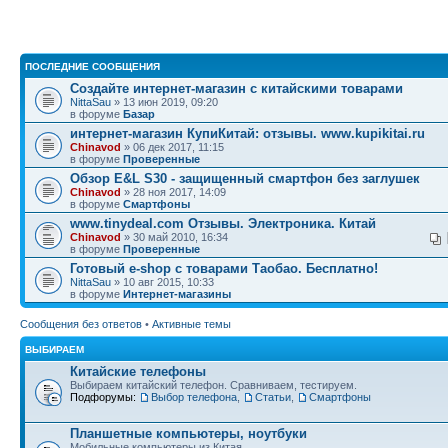
ПОСЛЕДНИЕ СООБЩЕНИЯ
Создайте интернет-магазин с китайскими товарами
NittaSau
» 13 июн 2019, 09:20
в форуме
Базар
интернет-магазин КупиКитай: отзывы. www.kupikitai.ru
Chinavod
» 06 дек 2017, 11:15
в форуме
Проверенные
Обзор E&L S30 - защищенный смартфон без заглушек
Chinavod
» 28 ноя 2017, 14:09
в форуме
Смартфоны
www.tinydeal.com Отзывы. Электроника. Китай
Chinavod
» 30 май 2010, 16:34
в форуме
Проверенные
Готовый e-shop с товарами Таобао. Бесплатно!
NittaSau
» 10 авг 2015, 10:33
в форуме
Интернет-магазины
Сообщения без ответов
•
Активные темы
ВЫБИРАЕМ
Китайские телефоны
Выбираем китайский телефон. Сравниваем, тестируем.
Подфорумы:
Выбор телефона
,
Статьи
,
Смартфоны
Планшетные компьютеры, ноутбуки
Мобильные компьютеры из Китая