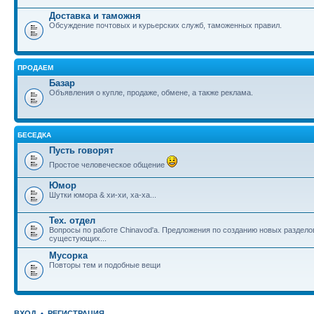
Доставка и таможня
Обсуждение почтовых и курьерских служб, таможенных правил.
ПРОДАЕМ
Базар
Объявления о купле, продаже, обмене, а также реклама.
БЕСЕДКА
Пусть говорят
Простое человеческое общение
Юмор
Шутки юмора & хи-хи, ха-ха...
Тех. отдел
Вопросы по работе Chinavod'а. Предложения по созданию новых раздел
сущестующих...
Мусорка
Повторы тем и подобные вещи
ВХОД
•
РЕГИСТРАЦИЯ