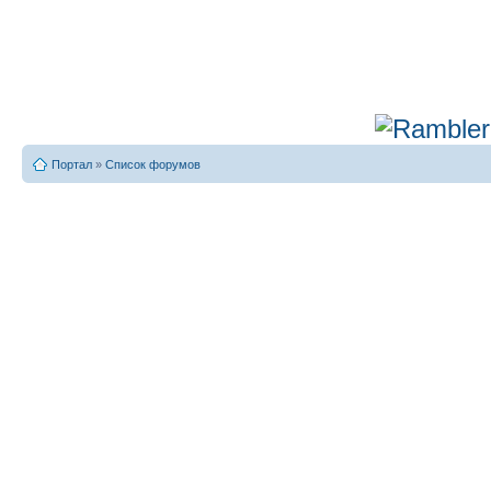
Портал
»
Список форумов