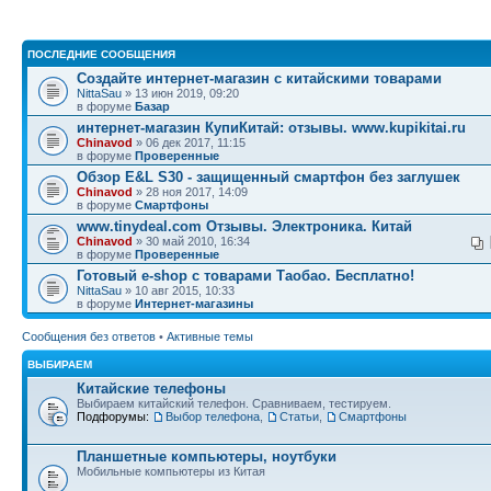
ПОСЛЕДНИЕ СООБЩЕНИЯ
Создайте интернет-магазин с китайскими товарами
NittaSau
» 13 июн 2019, 09:20
в форуме
Базар
интернет-магазин КупиКитай: отзывы. www.kupikitai.ru
Chinavod
» 06 дек 2017, 11:15
в форуме
Проверенные
Обзор E&L S30 - защищенный смартфон без заглушек
Chinavod
» 28 ноя 2017, 14:09
в форуме
Смартфоны
www.tinydeal.com Отзывы. Электроника. Китай
Chinavod
» 30 май 2010, 16:34
в форуме
Проверенные
Готовый e-shop с товарами Таобао. Бесплатно!
NittaSau
» 10 авг 2015, 10:33
в форуме
Интернет-магазины
Сообщения без ответов
•
Активные темы
ВЫБИРАЕМ
Китайские телефоны
Выбираем китайский телефон. Сравниваем, тестируем.
Подфорумы:
Выбор телефона
,
Статьи
,
Смартфоны
Планшетные компьютеры, ноутбуки
Мобильные компьютеры из Китая