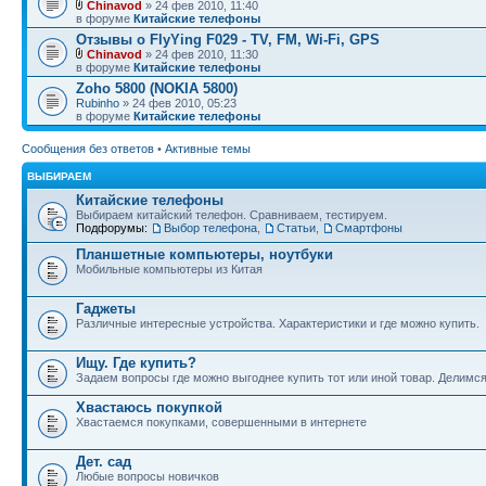
Chinavod
» 24 фев 2010, 11:40
в форуме
Китайские телефоны
Отзывы о FlyYing F029 - TV, FM, Wi-Fi, GPS
Chinavod
» 24 фев 2010, 11:30
в форуме
Китайские телефоны
Zoho 5800 (NOKIA 5800)
Rubinho
» 24 фев 2010, 05:23
в форуме
Китайские телефоны
Сообщения без ответов
•
Активные темы
ВЫБИРАЕМ
Китайские телефоны
Выбираем китайский телефон. Сравниваем, тестируем.
Подфорумы:
Выбор телефона
,
Статьи
,
Смартфоны
Планшетные компьютеры, ноутбуки
Мобильные компьютеры из Китая
Гаджеты
Различные интересные устройства. Характеристики и где можно купить.
Ищу. Где купить?
Задаем вопросы где можно выгоднее купить тот или иной товар. Делимс
Хвастаюсь покупкой
Хвастаемся покупками, совершенными в интернете
Дет. сад
Любые вопросы новичков