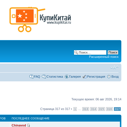
Расширенный поиск
FAQ
Статистика
Галерея
Регистрация
Вход
Текущее время: 06 авг 2026, 19:14
Страница
317
из
317
•
...
1
313
314
315
316
317
РОВ
ПОСЛЕДНЕЕ СООБЩЕНИЕ
Chinavod