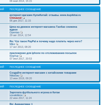
06 май 2014, 15:15
НИЙ
ПОСЛЕДНЕЕ СООБЩЕНИЕ
интернет-магазин КупиКитай: отзывы. www.kupikitai.ru
Chinavod
06 дек 2017, 11:15
Цена на движок интернет-магазина Таобао снижена
вдвое
Opentao
29 авг 2014, 12:54
Re: Что такое PayPal и почему надо платить через него?
Mike
17 окт 2013, 08:20
приложение для iphone по отслеживанию посылок
EegVup
07 июл 2017, 20:53
НИЙ
ПОСЛЕДНЕЕ СООБЩЕНИЕ
Создайте интернет-магазин с китайскими товарами
NittaSau
13 июн 2019, 09:20
НИЙ
ПОСЛЕДНЕЕ СООБЩЕНИЕ
Зарплата футбольного игрока в Китае
vovalobkov
22 июн 2017, 11:24
Re: Анекдотики :)