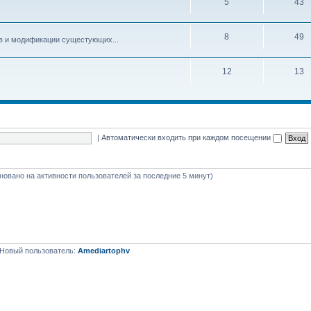
5
43
8
49
ов и модификации сущестующих...
12
13
|
Автоматически входить при каждом посещении
основано на активности пользователей за последние 5 минут)
 Новый пользователь:
Amediartophv