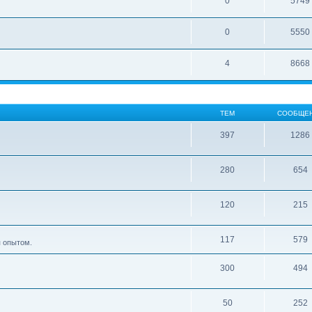
0
5749
0
5550
4
8668
ТЕМ
СООБЩЕ
397
1286
280
654
120
215
117
579
я опытом.
300
494
50
252