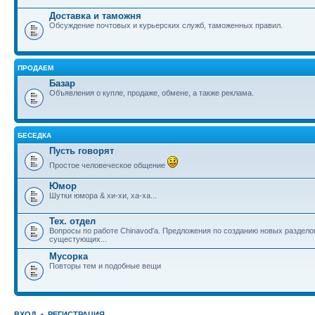
Доставка и таможня
Обсуждение почтовых и курьерских служб, таможенных правил.
ПРОДАЕМ
Базар
Объявления о купле, продаже, обмене, а также реклама.
БЕСЕДКА
Пусть говорят
Простое человеческое общение
Юмор
Шутки юмора & хи-хи, ха-ха...
Тех. отдел
Вопросы по работе Chinavod'а. Предложения по созданию новых раздел
сущестующих...
Мусорка
Повторы тем и подобные вещи
ВХОД
•
РЕГИСТРАЦИЯ