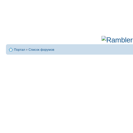
Портал
»
Список форумов