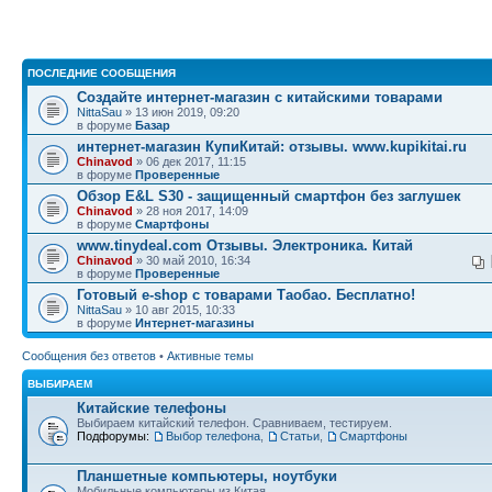
ПОСЛЕДНИЕ СООБЩЕНИЯ
Создайте интернет-магазин с китайскими товарами
NittaSau
» 13 июн 2019, 09:20
в форуме
Базар
интернет-магазин КупиКитай: отзывы. www.kupikitai.ru
Chinavod
» 06 дек 2017, 11:15
в форуме
Проверенные
Обзор E&L S30 - защищенный смартфон без заглушек
Chinavod
» 28 ноя 2017, 14:09
в форуме
Смартфоны
www.tinydeal.com Отзывы. Электроника. Китай
Chinavod
» 30 май 2010, 16:34
в форуме
Проверенные
Готовый e-shop с товарами Таобао. Бесплатно!
NittaSau
» 10 авг 2015, 10:33
в форуме
Интернет-магазины
Сообщения без ответов
•
Активные темы
ВЫБИРАЕМ
Китайские телефоны
Выбираем китайский телефон. Сравниваем, тестируем.
Подфорумы:
Выбор телефона
,
Статьи
,
Смартфоны
Планшетные компьютеры, ноутбуки
Мобильные компьютеры из Китая