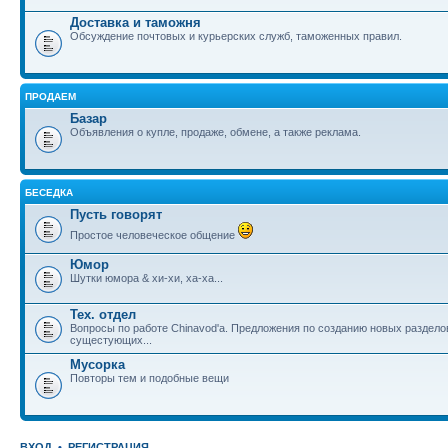
Доставка и таможня
Обсуждение почтовых и курьерских служб, таможенных правил.
ПРОДАЕМ
Базар
Объявления о купле, продаже, обмене, а также реклама.
БЕСЕДКА
Пусть говорят
Простое человеческое общение
Юмор
Шутки юмора & хи-хи, ха-ха...
Тех. отдел
Вопросы по работе Chinavod'а. Предложения по созданию новых раздел
сущестующих...
Мусорка
Повторы тем и подобные вещи
ВХОД
•
РЕГИСТРАЦИЯ