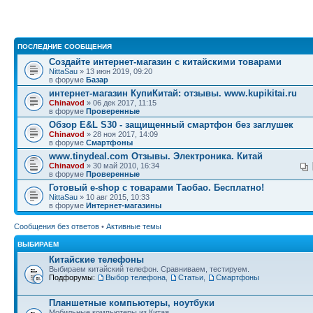
ПОСЛЕДНИЕ СООБЩЕНИЯ
Создайте интернет-магазин с китайскими товарами
NittaSau
» 13 июн 2019, 09:20
в форуме
Базар
интернет-магазин КупиКитай: отзывы. www.kupikitai.ru
Chinavod
» 06 дек 2017, 11:15
в форуме
Проверенные
Обзор E&L S30 - защищенный смартфон без заглушек
Chinavod
» 28 ноя 2017, 14:09
в форуме
Смартфоны
www.tinydeal.com Отзывы. Электроника. Китай
Chinavod
» 30 май 2010, 16:34
в форуме
Проверенные
Готовый e-shop с товарами Таобао. Бесплатно!
NittaSau
» 10 авг 2015, 10:33
в форуме
Интернет-магазины
Сообщения без ответов
•
Активные темы
ВЫБИРАЕМ
Китайские телефоны
Выбираем китайский телефон. Сравниваем, тестируем.
Подфорумы:
Выбор телефона
,
Статьи
,
Смартфоны
Планшетные компьютеры, ноутбуки
Мобильные компьютеры из Китая