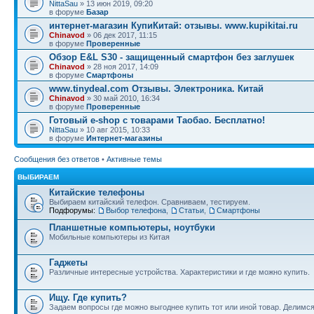
NittaSau
» 13 июн 2019, 09:20
в форуме
Базар
интернет-магазин КупиКитай: отзывы. www.kupikitai.ru
Chinavod
» 06 дек 2017, 11:15
в форуме
Проверенные
Обзор E&L S30 - защищенный смартфон без заглушек
Chinavod
» 28 ноя 2017, 14:09
в форуме
Смартфоны
www.tinydeal.com Отзывы. Электроника. Китай
Chinavod
» 30 май 2010, 16:34
в форуме
Проверенные
Готовый e-shop с товарами Таобао. Бесплатно!
NittaSau
» 10 авг 2015, 10:33
в форуме
Интернет-магазины
Сообщения без ответов
•
Активные темы
ВЫБИРАЕМ
Китайские телефоны
Выбираем китайский телефон. Сравниваем, тестируем.
Подфорумы:
Выбор телефона
,
Статьи
,
Смартфоны
Планшетные компьютеры, ноутбуки
Мобильные компьютеры из Китая
Гаджеты
Различные интересные устройства. Характеристики и где можно купить.
Ищу. Где купить?
Задаем вопросы где можно выгоднее купить тот или иной товар. Делимс