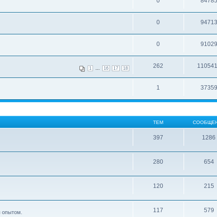
0
8478
0
9471
0
9102
262
11054
...
1
16
17
18
1
3735
ТЕМ
СООБЩЕ
397
1286
280
654
120
215
117
579
я опытом.