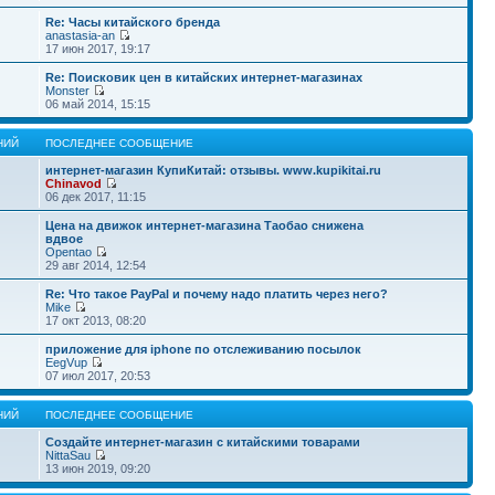
Re: Часы китайского бренда
anastasia-an
17 июн 2017, 19:17
Re: Поисковик цен в китайских интернет-магазинах
Monster
06 май 2014, 15:15
НИЙ
ПОСЛЕДНЕЕ СООБЩЕНИЕ
интернет-магазин КупиКитай: отзывы. www.kupikitai.ru
Chinavod
06 дек 2017, 11:15
Цена на движок интернет-магазина Таобао снижена
вдвое
Opentao
29 авг 2014, 12:54
Re: Что такое PayPal и почему надо платить через него?
Mike
17 окт 2013, 08:20
приложение для iphone по отслеживанию посылок
EegVup
07 июл 2017, 20:53
НИЙ
ПОСЛЕДНЕЕ СООБЩЕНИЕ
Создайте интернет-магазин с китайскими товарами
NittaSau
13 июн 2019, 09:20