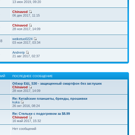
5
13 июн 2019, 09:20
Chinavod
3
06 дек 2017, 11:15
Chinavod
9
28 ноя 2017, 14:09
weiketuo0224
18
03 ноя 2017, 03:34
Andrerip
9
21 авг 2017, 02:37
НИЙ
ПОСЛЕДНЕЕ СООБЩЕНИЕ
Обзор E&L S30 - защищенный смартфон без заглушек
Chinavod
28 ноя 2017, 14:09
Re: Китайские планшеты, бренды, прошивки
kuka
26 окт 2016, 08:24
Re: Стельки с подогревом за $8.99
Chinavod
16 май 2017, 15:32
Нет сообщений