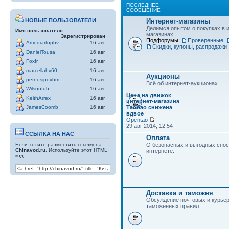
ПОСЛЕДНЕЕ
СООБЩЕНИЕ
Интернет-магазины
НОВЫЕ ПОЛЬЗОВАТЕЛИ
Делимся опытом о покупках в 
Имя пользователя
магазинах.
Зарегистрирован
Подфорумы:
Проверенные
,
Amediartophv
16 авг
Скидки, купоны, распродажи
DanielTousa
16 авг
Foxfr
16 авг
marcellahv60
16 авг
Аукционы
petr-osipovbm
16 авг
Всё об интернет-аукционах.
Wilsonfub
16 авг
Цена на движок
KeithArrex
16 авг
интернет-магазина
Таобао снижена
JamesCoomb
16 авг
вдвое
Opentao
29 авг 2014, 12:54
ССЫЛКА НА НАС
Оплата
Если хотите разместить ссылку на
О безопасных и выгодных спос
Chinavod.ru
. Используйте этот HTML
интернете.
код:
Доставка и таможня
Обсуждение почтовых и курьер
таможенных правил.