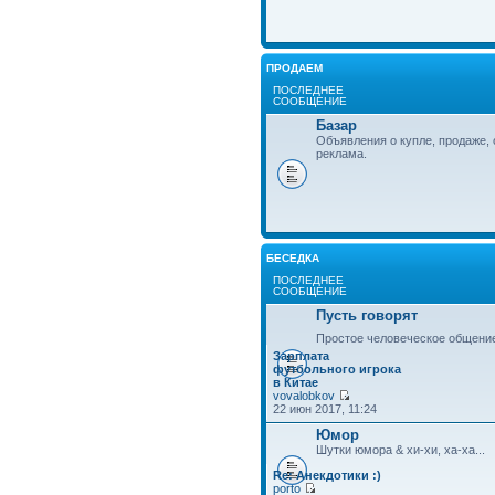
ПРОДАЕМ
ПОСЛЕДНЕЕ
СООБЩЕНИЕ
Базар
Объявления о купле, продаже, 
реклама.
БЕСЕДКА
ПОСЛЕДНЕЕ
СООБЩЕНИЕ
Пусть говорят
Простое человеческое общени
Зарплата
футбольного игрока
в Китае
vovalobkov
22 июн 2017, 11:24
Юмор
Шутки юмора & хи-хи, ха-ха...
Re: Анекдотики :)
porto