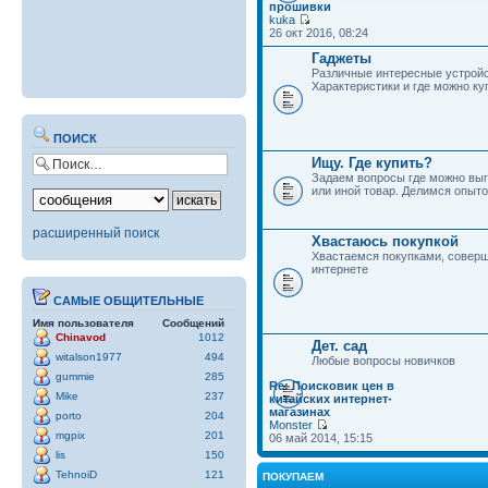
прошивки
kuka
26 окт 2016, 08:24
Гаджеты
Различные интересные устройс
Характеристики и где можно ку
ПОИСК
Ищу. Где купить?
Задаем вопросы где можно выг
или иной товар. Делимся опыто
расширенный поиск
Хвастаюсь покупкой
Хвастаемся покупками, совер
интернете
САМЫЕ ОБЩИТЕЛЬНЫЕ
Имя пользователя
Сообщений
Chinavod
1012
Дет. сад
witalson1977
494
Любые вопросы новичков
gummie
285
Re: Поисковик цен в
Mike
237
китайских интернет-
магазинах
porto
204
Monster
mgpix
201
06 май 2014, 15:15
lis
150
TehnoiD
121
ПОКУПАЕМ