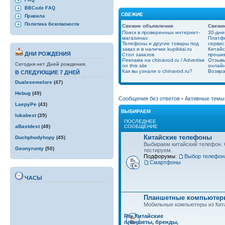
FAQ
BBCode FAQ
СВЕЖИЕ
Правила
Политика безопасности
Свежие объявления
Свежи
Поиск в проверенных интернет-
30-дне
магазинах
Платфо
Телефоны и другие товары под
сервис
заказ и в наличии kupikitai.ru
Китайс
ДНИ РОЖДЕНИЯ
Стол заказов
проши
Реклама на chinavod.ru / Advertise
Отзывы
Сегодня нет Дней рождения.
on this site
онлайн
Как вы узнали о chinavod.ru?
Возвра
В СЛЕДУЮЩИЕ 7 ДНЕЙ
Dualesemelors
(47)
Hebug
(49)
Сообщения без ответов
•
Активные темы
LaepyPe
(43)
ВЫБИРАЕМ
lukabest
(39)
ПОСЛЕДНЕЕ
СООБЩЕНИЕ
aBastdest
(48)
Китайские телефоны
Duchphodyhopy
(45)
Выбираем китайский телефон.
Geonyrunty
(50)
тестируем.
Подфорумы:
Выбор телефон
Смартфоны
ЧАСЫ
Планшетные компьютеры
Мобильные компьютеры из Кит
Re: Китайские
планшеты, бренды,