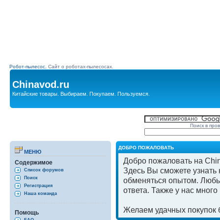
Робот-пылесос.
Сайт о роботах-пылесосах.
Chinavod.ru
Китайские товары. Выбираем. Покупаем. Пользуемся.
Поиск в про
ДОБРО ПОЖАЛОВАТЬ
МЕНЮ
Добро пожаловать на Chin
Содержимое
Здесь Вы сможете узнать к
Список форумов
Поиск
обменяться опытом. Любы
Регистрация
ответа. Также у нас мног
Наша команда
Желаем удачных покупок б
Помощь