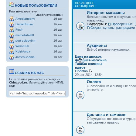
ПОСЛЕДНЕЕ
НОВЫЕ ПОЛЬЗОВАТЕЛИ
СООБЩЕНИЕ
Имя пользователя
Интернет-магазины
Зарегистрирован
Делимся опытом о покупках в 
Amediartophv
16 авг
магазинах.
Подфорумы:
Проверенные
,
DanielTousa
16 авг
Скидки, купоны, распродажи
Foxfr
16 авг
marcellahv60
16 авг
petr-osipovbm
16 авг
Аукционы
Wilsonfub
16 авг
Всё об интернет-аукционах.
KeithArrex
16 авг
Цена на движок
JamesCoomb
16 авг
интернет-магазина
Таобао снижена
вдвое
Opentao
ССЫЛКА НА НАС
29 авг 2014, 12:54
Если хотите разместить ссылку на
Оплата
Chinavod.ru
. Используйте этот HTML
код:
О безопасных и выгодных спос
интернете.
Доставка и таможня
Обсуждение почтовых и курьер
таможенных правил.