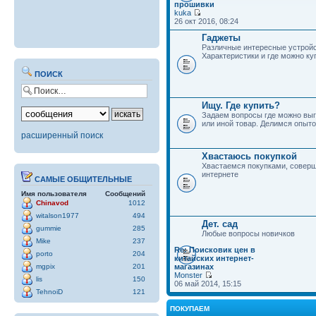
прошивки
kuka
26 окт 2016, 08:24
Гаджеты
Различные интересные устройс
Характеристики и где можно ку
ПОИСК
Ищу. Где купить?
Задаем вопросы где можно выг
или иной товар. Делимся опыто
расширенный поиск
Хвастаюсь покупкой
Хвастаемся покупками, совер
интернете
САМЫЕ ОБЩИТЕЛЬНЫЕ
Имя пользователя
Сообщений
Chinavod
1012
witalson1977
494
Дет. сад
gummie
285
Любые вопросы новичков
Mike
237
Re: Поисковик цен в
porto
204
китайских интернет-
mgpix
201
магазинах
Monster
lis
150
06 май 2014, 15:15
TehnoiD
121
ПОКУПАЕМ