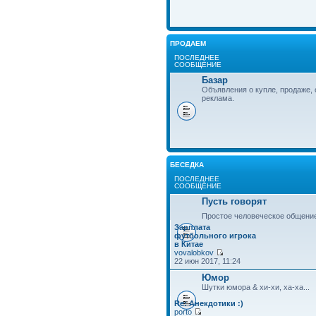
ПРОДАЕМ
ПОСЛЕДНЕЕ
СООБЩЕНИЕ
Базар
Объявления о купле, продаже, 
реклама.
БЕСЕДКА
ПОСЛЕДНЕЕ
СООБЩЕНИЕ
Пусть говорят
Простое человеческое общени
Зарплата
футбольного игрока
в Китае
vovalobkov
22 июн 2017, 11:24
Юмор
Шутки юмора & хи-хи, ха-ха...
Re: Анекдотики :)
porto