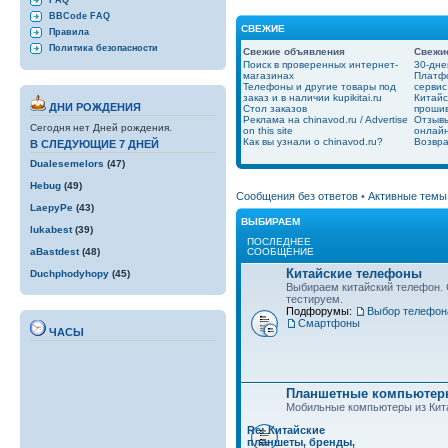
FAQ
BBCode FAQ
СВЕЖИЕ
Правила
Политика безопасности
Свежие объявления
Свежи
Поиск в проверенных интернет-
30-дне
магазинах
Платфо
Телефоны и другие товары под
сервис
заказ и в наличии kupikitai.ru
Китайс
ДНИ РОЖДЕНИЯ
Стол заказов
проши
Реклама на chinavod.ru / Advertise
Отзывы
Сегодня нет Дней рождения.
on this site
онлайн
Как вы узнали о chinavod.ru?
Возвра
В СЛЕДУЮЩИЕ 7 ДНЕЙ
Dualesemelors
(47)
Hebug
(49)
Сообщения без ответов
•
Активные темы
LaepyPe
(43)
ВЫБИРАЕМ
lukabest
(39)
ПОСЛЕДНЕЕ
СООБЩЕНИЕ
aBastdest
(48)
Китайские телефоны
Duchphodyhopy
(45)
Выбираем китайский телефон.
тестируем.
Подфорумы:
Выбор телефон
Смартфоны
ЧАСЫ
Планшетные компьютеры
Мобильные компьютеры из Кит
Re: Китайские
планшеты, бренды,