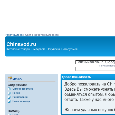
Робот-пылесос.
Сайт о роботах-пылесосах.
Chinavod.ru
Китайские товары. Выбираем. Покупаем. Пользуемся.
Поиск в про
ДОБРО ПОЖАЛОВАТЬ
МЕНЮ
Добро пожаловать на Chin
Содержимое
Здесь Вы сможете узнать к
Список форумов
Поиск
обменяться опытом. Любы
Регистрация
ответа. Также у нас мног
Наша команда
Желаем удачных покупок б
Помощь