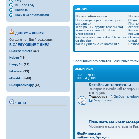
FAQ
BBCode FAQ
СВЕЖИЕ
Правила
Политика безопасности
Свежие объявления
Свежи
Поиск в проверенных интернет-
30-дне
магазинах
Платфо
Телефоны и другие товары под
сервис
заказ и в наличии kupikitai.ru
Китайс
ДНИ РОЖДЕНИЯ
Стол заказов
проши
Реклама на chinavod.ru / Advertise
Отзывы
Сегодня нет Дней рождения.
on this site
онлайн
Как вы узнали о chinavod.ru?
Возвра
В СЛЕДУЮЩИЕ 7 ДНЕЙ
Dualesemelors
(47)
Hebug
(49)
Сообщения без ответов
•
Активные темы
LaepyPe
(43)
ВЫБИРАЕМ
lukabest
(39)
ПОСЛЕДНЕЕ
СООБЩЕНИЕ
aBastdest
(48)
Китайские телефоны
Duchphodyhopy
(45)
Выбираем китайский телефон.
тестируем.
Подфорумы:
Выбор телефон
Смартфоны
ЧАСЫ
Планшетные компьютеры
Мобильные компьютеры из Кит
Re: Китайские
планшеты, бренды,