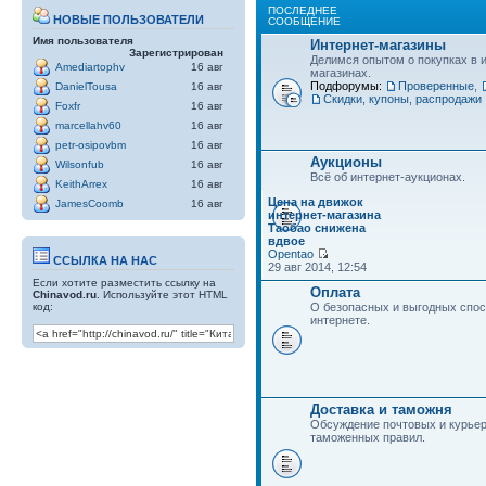
ПОСЛЕДНЕЕ
НОВЫЕ ПОЛЬЗОВАТЕЛИ
СООБЩЕНИЕ
Имя пользователя
Интернет-магазины
Зарегистрирован
Делимся опытом о покупках в 
Amediartophv
16 авг
магазинах.
Подфорумы:
Проверенные
,
DanielTousa
16 авг
Скидки, купоны, распродажи
Foxfr
16 авг
marcellahv60
16 авг
petr-osipovbm
16 авг
Аукционы
Wilsonfub
16 авг
Всё об интернет-аукционах.
KeithArrex
16 авг
Цена на движок
JamesCoomb
16 авг
интернет-магазина
Таобао снижена
вдвое
Opentao
ССЫЛКА НА НАС
29 авг 2014, 12:54
Если хотите разместить ссылку на
Оплата
Chinavod.ru
. Используйте этот HTML
код:
О безопасных и выгодных спос
интернете.
Доставка и таможня
Обсуждение почтовых и курьер
таможенных правил.