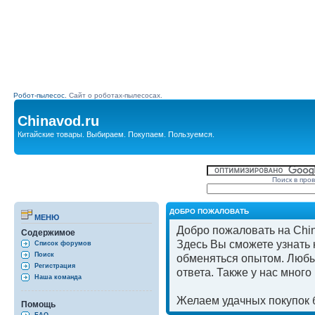
Робот-пылесос.
Сайт о роботах-пылесосах.
Chinavod.ru
Китайские товары. Выбираем. Покупаем. Пользуемся.
Поиск в про
ДОБРО ПОЖАЛОВАТЬ
МЕНЮ
Добро пожаловать на Chin
Содержимое
Здесь Вы сможете узнать к
Список форумов
Поиск
обменяться опытом. Любы
Регистрация
ответа. Также у нас мног
Наша команда
Желаем удачных покупок б
Помощь