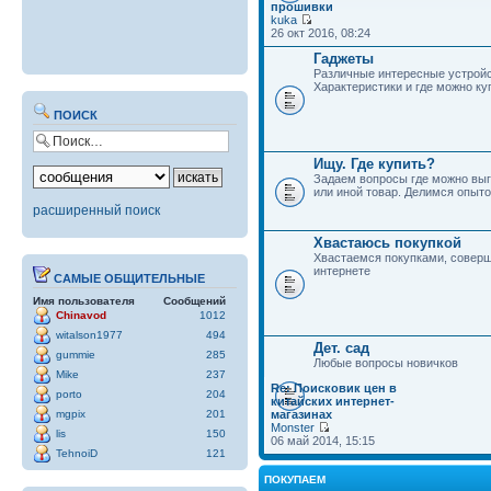
прошивки
kuka
26 окт 2016, 08:24
Гаджеты
Различные интересные устройс
Характеристики и где можно ку
ПОИСК
Ищу. Где купить?
Задаем вопросы где можно выг
или иной товар. Делимся опыто
расширенный поиск
Хвастаюсь покупкой
Хвастаемся покупками, совер
интернете
САМЫЕ ОБЩИТЕЛЬНЫЕ
Имя пользователя
Сообщений
Chinavod
1012
witalson1977
494
Дет. сад
gummie
285
Любые вопросы новичков
Mike
237
Re: Поисковик цен в
porto
204
китайских интернет-
mgpix
201
магазинах
Monster
lis
150
06 май 2014, 15:15
TehnoiD
121
ПОКУПАЕМ