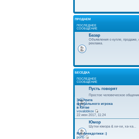
ПРОДАЕМ
ПОСЛЕДНЕЕ
СООБЩЕНИЕ
Базар
Объявления о купле, продаже, 
реклама.
БЕСЕДКА
ПОСЛЕДНЕЕ
СООБЩЕНИЕ
Пусть говорят
Простое человеческое общени
Зарплата
футбольного игрока
в Китае
vovalobkov
22 июн 2017, 11:24
Юмор
Шутки юмора & хи-хи, ха-ха...
Re: Анекдотики :)
porto