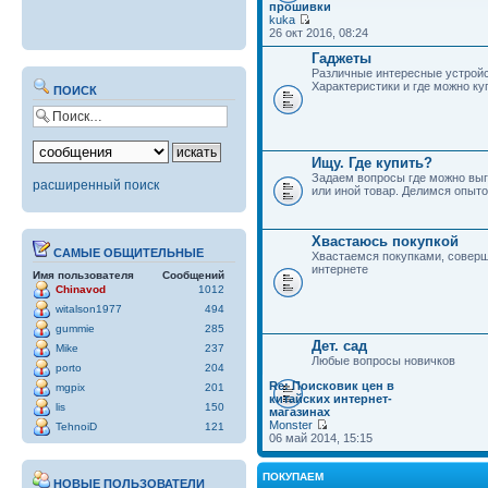
прошивки
kuka
26 окт 2016, 08:24
Гаджеты
Различные интересные устройс
Характеристики и где можно ку
ПОИСК
Ищу. Где купить?
Задаем вопросы где можно выг
расширенный поиск
или иной товар. Делимся опыто
Хвастаюсь покупкой
САМЫЕ ОБЩИТЕЛЬНЫЕ
Хвастаемся покупками, совер
интернете
Имя пользователя
Сообщений
Chinavod
1012
witalson1977
494
gummie
285
Дет. сад
Mike
237
Любые вопросы новичков
porto
204
Re: Поисковик цен в
mgpix
201
китайских интернет-
lis
150
магазинах
Monster
TehnoiD
121
06 май 2014, 15:15
ПОКУПАЕМ
НОВЫЕ ПОЛЬЗОВАТЕЛИ