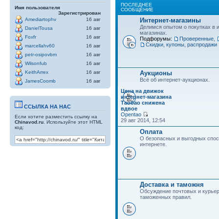
ПОСЛЕДНЕЕ
Имя пользователя
СООБЩЕНИЕ
Зарегистрирован
Интернет-магазины
Amediartophv
16 авг
Делимся опытом о покупках в 
DanielTousa
16 авг
магазинах.
Foxfr
16 авг
Подфорумы:
Проверенные
,
Скидки, купоны, распродажи
marcellahv60
16 авг
petr-osipovbm
16 авг
Wilsonfub
16 авг
Аукционы
KeithArrex
16 авг
Всё об интернет-аукционах.
JamesCoomb
16 авг
Цена на движок
интернет-магазина
Таобао снижена
ССЫЛКА НА НАС
вдвое
Opentao
Если хотите разместить ссылку на
29 авг 2014, 12:54
Chinavod.ru
. Используйте этот HTML
код:
Оплата
О безопасных и выгодных спос
интернете.
Доставка и таможня
Обсуждение почтовых и курьер
таможенных правил.