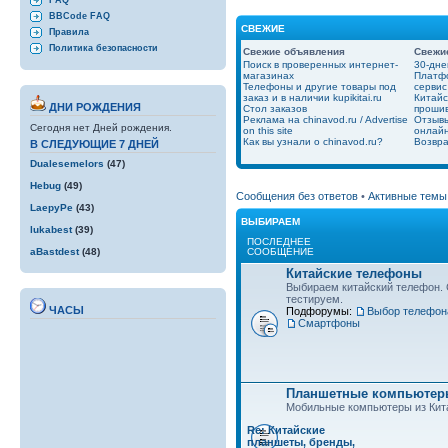
FAQ
BBCode FAQ
СВЕЖИЕ
Правила
Политика безопасности
Свежие объявления
Свежи
Поиск в проверенных интернет-
30-дне
магазинах
Платфо
Телефоны и другие товары под
сервис
заказ и в наличии kupikitai.ru
Китайс
ДНИ РОЖДЕНИЯ
Стол заказов
проши
Реклама на chinavod.ru / Advertise
Отзывы
Сегодня нет Дней рождения.
on this site
онлайн
Как вы узнали о chinavod.ru?
Возвра
В СЛЕДУЮЩИЕ 7 ДНЕЙ
Dualesemelors
(47)
Hebug
(49)
Сообщения без ответов
•
Активные темы
LaepyPe
(43)
ВЫБИРАЕМ
lukabest
(39)
ПОСЛЕДНЕЕ
СООБЩЕНИЕ
aBastdest
(48)
Китайские телефоны
Выбираем китайский телефон.
тестируем.
ЧАСЫ
Подфорумы:
Выбор телефон
Смартфоны
Планшетные компьютеры
Мобильные компьютеры из Кит
Re: Китайские
планшеты, бренды,