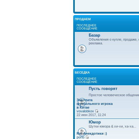
ПРОДАЕМ
ПОСЛЕДНЕЕ
СООБЩЕНИЕ
Базар
Объявления о купле, продаже, 
реклама.
БЕСЕДКА
ПОСЛЕДНЕЕ
СООБЩЕНИЕ
Пусть говорят
Простое человеческое общени
Зарплата
футбольного игрока
в Китае
vovalobkov
22 июн 2017, 11:24
Юмор
Шутки юмора & хи-хи, ха-ха...
Re: Анекдотики :)
porto