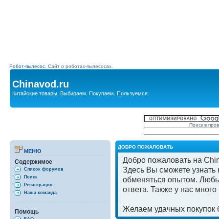
Робот-пылесос.
Сайт о роботах-пылесосах.
Chinavod.ru
Китайские товары. Выбираем. Покупаем. Пользуемся.
Поиск в про
ДОБРО ПОЖАЛОВАТЬ
МЕНЮ
Добро пожаловать на Chin
Содержимое
Здесь Вы сможете узнать к
Список форумов
Поиск
обменяться опытом. Любы
Регистрация
ответа. Также у нас мног
Наша команда
Желаем удачных покупок б
Помощь