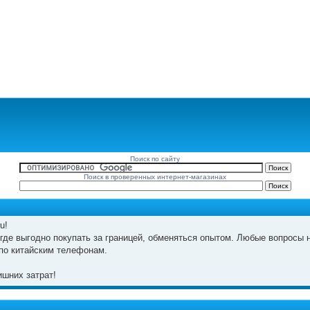
Поиск по сайту
Поиск в проверенных интернет-магазинах
u!
где выгодно покупать за границей, обменяться опытом. Любые вопросы н
по китайским телефонам.
шних затрат!