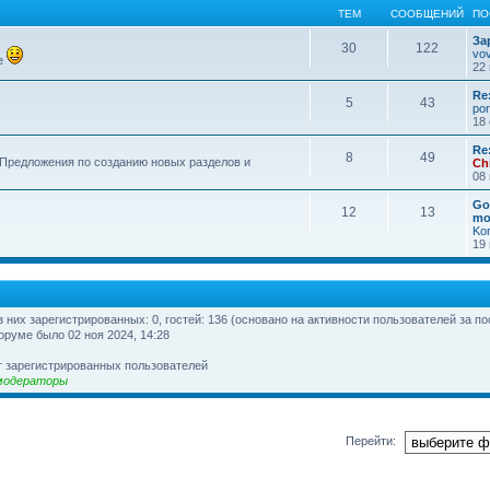
ТЕМ
СООБЩЕНИЙ
ПО
За
30
122
vo
е
22 
Re
5
43
por
18 
Re
8
49
 Предложения по созданию новых разделов и
Ch
08 
Go
12
13
mo
Ko
19 
из них зарегистрированных: 0, гостей: 136 (основано на активности пользователей за п
оруме было 02 ноя 2024, 14:28
т зарегистрированных пользователей
модераторы
Перейти: