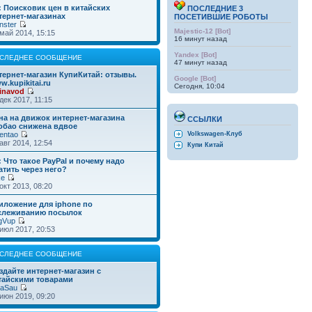
: Поисковик цен в китайских
ПОСЛЕДНИЕ 3
тернет-магазинах
ПОСЕТИВШИЕ РОБОТЫ
nster
Majestic-12 [Bot]
май 2014, 15:15
16 минут назад
Yandex [Bot]
СЛЕДНЕЕ СООБЩЕНИЕ
47 минут назад
тернет-магазин КупиКитай: отзывы.
Google [Bot]
w.kupikitai.ru
Сегодня, 10:04
inavod
дек 2017, 11:15
на на движок интернет-магазина
ССЫЛКИ
обао снижена вдвое
entao
Volkswagen-Клуб
авг 2014, 12:54
Купи Китай
: Что такое PayPal и почему надо
атить через него?
ke
окт 2013, 08:20
иложение для iphone по
слеживанию посылок
gVup
июл 2017, 20:53
СЛЕДНЕЕ СООБЩЕНИЕ
здайте интернет-магазин с
тайскими товарами
taSau
июн 2019, 09:20