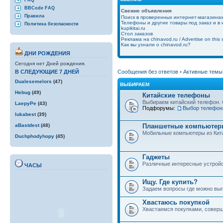
FAQ
BBCode FAQ
Свежие объявления
Правила
Поиск в проверенных интернет-магазина
Телефоны и другие товары под заказ и в
Политика безопасности
kupikitai.ru
Стол заказов
Реклама на chinavod.ru / Advertise on this s
Как вы узнали о chinavod.ru?
ДНИ РОЖДЕНИЯ
Сегодня нет Дней рождения.
Сообщения без ответов
•
Активные темы
В СЛЕДУЮЩИЕ 7 ДНЕЙ
Dualesemelors
(47)
ВЫБИРАЕМ
Hebug
(49)
Китайские телефоны
Выбираем китайский телефон. 
LaepyPe
(43)
Подфорумы:
Выбор телефон
lukabest
(39)
Планшетные компьютеры
aBastdest
(48)
Мобильные компьютеры из Кит
Duchphodyhopy
(45)
Гаджеты
Различные интересные устройст
ЧАСЫ
Ищу. Где купить?
Задаем вопросы где можно выго
Хвастаюсь покупкой
Хвастаемся покупками, совер