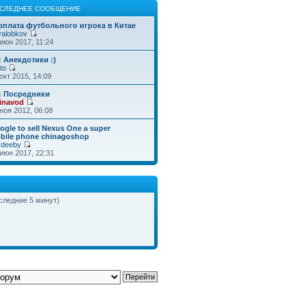
СЛЕДНЕЕ СООБЩЕНИЕ
рплата футбольного игрока в Китае
valobkov
июн 2017, 11:24
: Анекдотики :)
to
окт 2015, 14:09
: Посредники
inavod
ноя 2012, 06:08
ogle to sell Nexus One a super
bile phone chinagoshop
rdeeby
июн 2017, 22:31
оследние 5 минут)