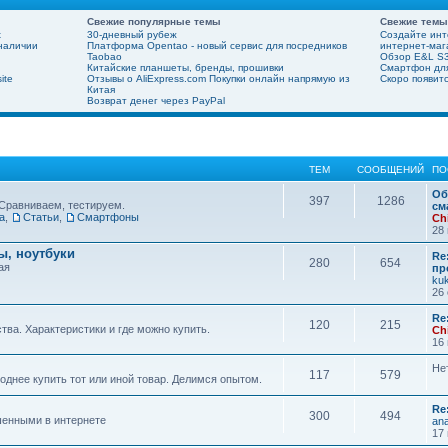
Свежие популярные темы
Свежие темы
х
30-дневный рубеж
Создайте инт
 наличии
Платформа Opentao - новый сервис для посредников
интернет-мага
Taobao
Обзор E&L S3
Китайские планшеты, бренды, прошивки
Смартфон для
ite
Отзывы о AliExpress.com Покупки онлайн напрямую из
Скоро появит
Китая
Возврат денег через PayPal
ТЕМ
СООБЩЕНИЙ
ПО
Об
397
1286
Сравниваем, тестируем.
см
а
,
Статьи
,
Смартфоны
Ch
28 
, ноутбуки
Re
280
654
ая
пр
ku
26 
Re
120
215
ва. Характеристики и где можно купить.
Ch
16 
Не
117
579
днее купить тот или иной товар. Делимся опытом.
Re
300
494
шенными в интернете
ana
17 