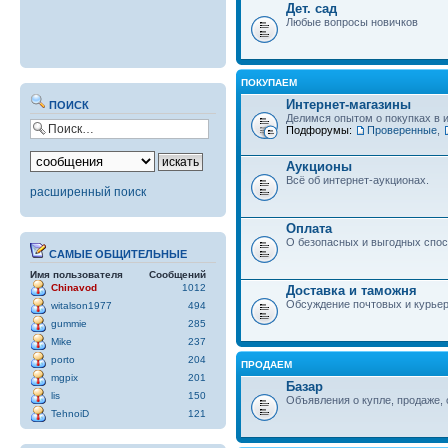
Дет. сад
Любые вопросы новичков
ПОКУПАЕМ
Интернет-магазины
ПОИСК
Делимся опытом о покупках в 
Подфорумы:
Проверенные
,
Аукционы
Всё об интернет-аукционах.
расширенный поиск
Оплата
О безопасных и выгодных спос
САМЫЕ ОБЩИТЕЛЬНЫЕ
Имя пользователя
Сообщений
Chinavod
1012
Доставка и таможня
Обсуждение почтовых и курьер
witalson1977
494
gummie
285
Mike
237
porto
204
ПРОДАЕМ
mgpix
201
Базар
lis
150
Объявления о купле, продаже, 
TehnoiD
121