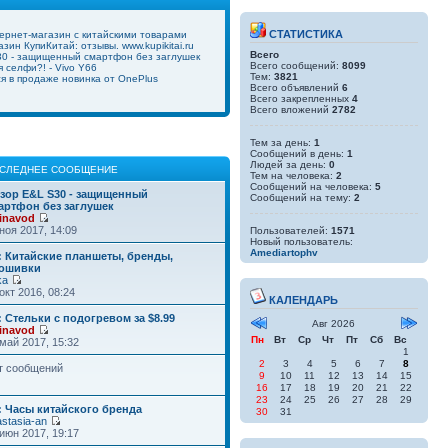
СТАТИСТИКА
ернет-магазин с китайскими товарами
зин КупиКитай: отзывы. www.kupikitai.ru
Всего
0 - защищенный смартфон без заглушек
Всего сообщений:
8099
 селфи?! - Vivo Y66
Тем:
3821
ся в продаже новинка от OnePlus
Всего объявлений
6
Всего закрепленных
4
Всего вложений
2782
Тем за день:
1
Сообщений в день:
1
Людей за день:
0
СЛЕДНЕЕ СООБЩЕНИЕ
Тем на человека:
2
Сообщений на человека:
5
зор E&L S30 - защищенный
Сообщений на тему:
2
артфон без заглушек
inavod
ноя 2017, 14:09
Пользователей:
1571
Новый пользователь:
Amediartophv
: Китайские планшеты, бренды,
ошивки
ka
окт 2016, 08:24
КАЛЕНДАРЬ
: Стельки с подогревом за $8.99
Авг 2026
inavod
Пн
Вт
Ср
Чт
Пт
Сб
Вс
май 2017, 15:32
1
2
3
4
5
6
7
8
т сообщений
9
10
11
12
13
14
15
16
17
18
19
20
21
22
23
24
25
26
27
28
29
: Часы китайского бренда
30
31
stasia-an
июн 2017, 19:17