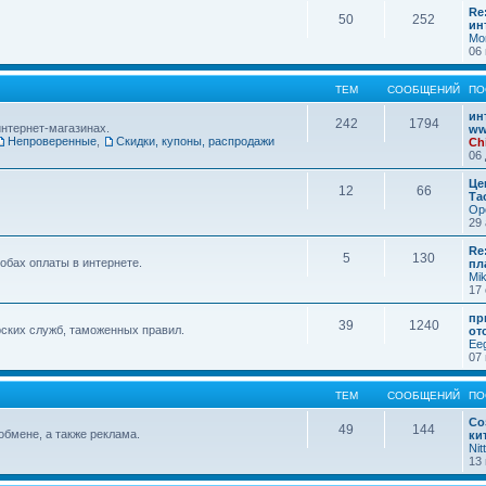
Re
50
252
ин
Mo
06 
ТЕМ
СООБЩЕНИЙ
ПО
ин
242
1794
интернет-магазинах.
ww
Непроверенные
,
Скидки, купоны, распродажи
Ch
06 
Це
12
66
Та
Op
29 
Re
5
130
обах оплаты в интернете.
пл
Mi
17 
пр
39
1240
ских служб, таможенных правил.
от
Ee
07 
ТЕМ
СООБЩЕНИЙ
ПО
Со
49
144
обмене, а также реклама.
ки
Nit
13 