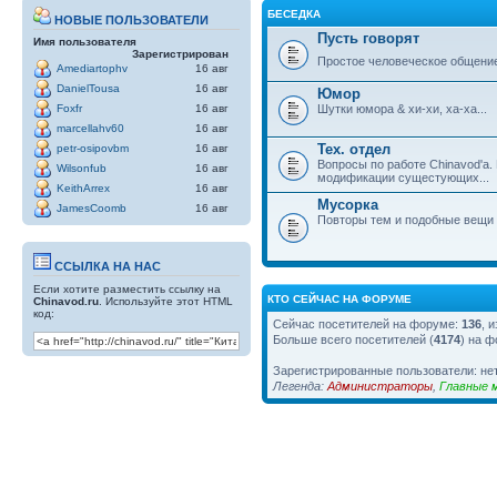
БЕСЕДКА
НОВЫЕ ПОЛЬЗОВАТЕЛИ
Пусть говорят
Имя пользователя
Зарегистрирован
Простое человеческое общени
Amediartophv
16 авг
DanielTousa
16 авг
Юмор
Шутки юмора & хи-хи, ха-ха...
Foxfr
16 авг
marcellahv60
16 авг
Тех. отдел
petr-osipovbm
16 авг
Вопросы по работе Chinavod'а.
Wilsonfub
16 авг
модификации сущестующих...
KeithArrex
16 авг
Мусорка
JamesCoomb
16 авг
Повторы тем и подобные вещи
ССЫЛКА НА НАС
Если хотите разместить ссылку на
КТО СЕЙЧАС НА ФОРУМЕ
Chinavod.ru
. Используйте этот HTML
код:
Сейчас посетителей на форуме:
136
, 
Больше всего посетителей (
4174
) на ф
Зарегистрированные пользователи: не
Легенда:
Администраторы
,
Главные 