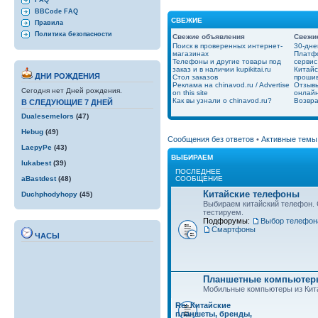
FAQ
BBCode FAQ
СВЕЖИЕ
Правила
Политика безопасности
Свежие объявления
Свежи
Поиск в проверенных интернет-
30-дне
магазинах
Платфо
Телефоны и другие товары под
сервис
заказ и в наличии kupikitai.ru
Китайс
ДНИ РОЖДЕНИЯ
Стол заказов
проши
Реклама на chinavod.ru / Advertise
Отзывы
Сегодня нет Дней рождения.
on this site
онлайн
Как вы узнали о chinavod.ru?
Возвра
В СЛЕДУЮЩИЕ 7 ДНЕЙ
Dualesemelors
(47)
Hebug
(49)
Сообщения без ответов
•
Активные темы
LaepyPe
(43)
ВЫБИРАЕМ
lukabest
(39)
ПОСЛЕДНЕЕ
СООБЩЕНИЕ
aBastdest
(48)
Китайские телефоны
Duchphodyhopy
(45)
Выбираем китайский телефон.
тестируем.
Подфорумы:
Выбор телефон
Смартфоны
ЧАСЫ
Планшетные компьютеры
Мобильные компьютеры из Кит
Re: Китайские
планшеты, бренды,