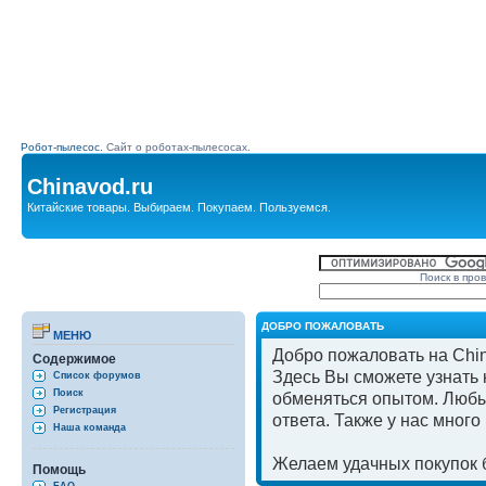
Робот-пылесос.
Сайт о роботах-пылесосах.
Chinavod.ru
Китайские товары. Выбираем. Покупаем. Пользуемся.
Поиск в про
ДОБРО ПОЖАЛОВАТЬ
МЕНЮ
Добро пожаловать на Chin
Содержимое
Здесь Вы сможете узнать к
Список форумов
Поиск
обменяться опытом. Любы
Регистрация
ответа. Также у нас мног
Наша команда
Желаем удачных покупок б
Помощь