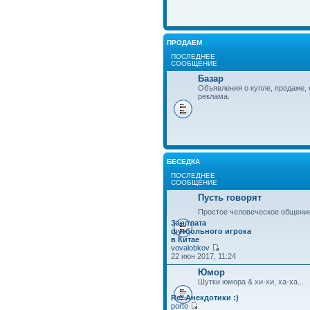
ПРОДАЕМ
ПОСЛЕДНЕЕ
СООБЩЕНИЕ
Базар
Объявления о купле, продаже, 
реклама.
БЕСЕДКА
ПОСЛЕДНЕЕ
СООБЩЕНИЕ
Пусть говорят
Простое человеческое общени
Зарплата
футбольного игрока
в Китае
vovalobkov
22 июн 2017, 11:24
Юмор
Шутки юмора & хи-хи, ха-ха...
Re: Анекдотики :)
porto