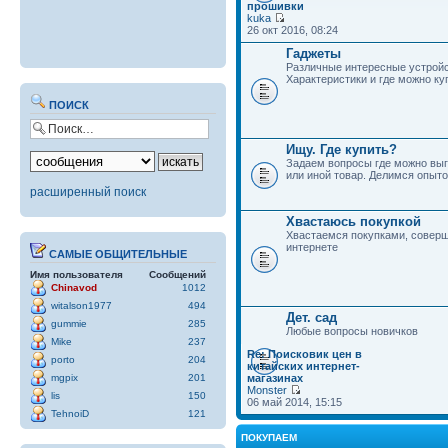
прошивки
kuka
26 окт 2016, 08:24
Гаджеты
Различные интересные устройс
Характеристики и где можно ку
ПОИСК
Ищу. Где купить?
Задаем вопросы где можно выг
или иной товар. Делимся опыто
расширенный поиск
Хвастаюсь покупкой
Хвастаемся покупками, совер
интернете
САМЫЕ ОБЩИТЕЛЬНЫЕ
Имя пользователя
Сообщений
Chinavod
1012
witalson1977
494
Дет. сад
gummie
285
Любые вопросы новичков
Mike
237
Re: Поисковик цен в
porto
204
китайских интернет-
mgpix
201
магазинах
Monster
lis
150
06 май 2014, 15:15
TehnoiD
121
ПОКУПАЕМ