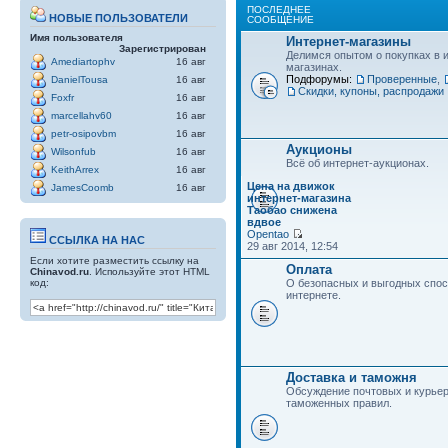
ПОСЛЕДНЕЕ
НОВЫЕ ПОЛЬЗОВАТЕЛИ
СООБЩЕНИЕ
Имя пользователя
Интернет-магазины
Зарегистрирован
Делимся опытом о покупках в 
Amediartophv
16 авг
магазинах.
Подфорумы:
Проверенные
,
DanielTousa
16 авг
Скидки, купоны, распродажи
Foxfr
16 авг
marcellahv60
16 авг
petr-osipovbm
16 авг
Аукционы
Wilsonfub
16 авг
Всё об интернет-аукционах.
KeithArrex
16 авг
Цена на движок
JamesCoomb
16 авг
интернет-магазина
Таобао снижена
вдвое
Opentao
ССЫЛКА НА НАС
29 авг 2014, 12:54
Если хотите разместить ссылку на
Оплата
Chinavod.ru
. Используйте этот HTML
код:
О безопасных и выгодных спос
интернете.
Доставка и таможня
Обсуждение почтовых и курьер
таможенных правил.