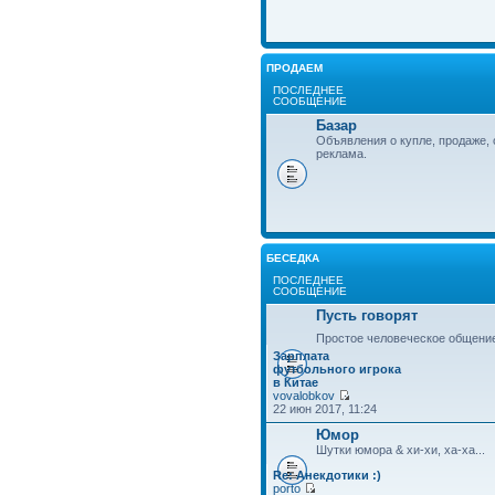
ПРОДАЕМ
ПОСЛЕДНЕЕ
СООБЩЕНИЕ
Базар
Объявления о купле, продаже, 
реклама.
БЕСЕДКА
ПОСЛЕДНЕЕ
СООБЩЕНИЕ
Пусть говорят
Простое человеческое общени
Зарплата
футбольного игрока
в Китае
vovalobkov
22 июн 2017, 11:24
Юмор
Шутки юмора & хи-хи, ха-ха...
Re: Анекдотики :)
porto