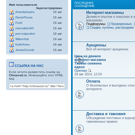
ПОСЛЕДНЕЕ
Имя пользователя
СООБЩЕНИЕ
Зарегистрирован
Интернет-магазины
Amediartophv
16 авг
Делимся опытом о покупках в 
DanielTousa
16 авг
магазинах.
Foxfr
16 авг
Подфорумы:
Проверенные
,
Скидки, купоны, распродажи
marcellahv60
16 авг
petr-osipovbm
16 авг
Wilsonfub
16 авг
Аукционы
KeithArrex
16 авг
Всё об интернет-аукционах.
JamesCoomb
16 авг
Цена на движок
интернет-магазина
Таобао снижена
ССЫЛКА НА НАС
вдвое
Opentao
Если хотите разместить ссылку на
29 авг 2014, 12:54
Chinavod.ru
. Используйте этот HTML
код:
Оплата
О безопасных и выгодных спос
интернете.
Доставка и таможня
Обсуждение почтовых и курьер
таможенных правил.