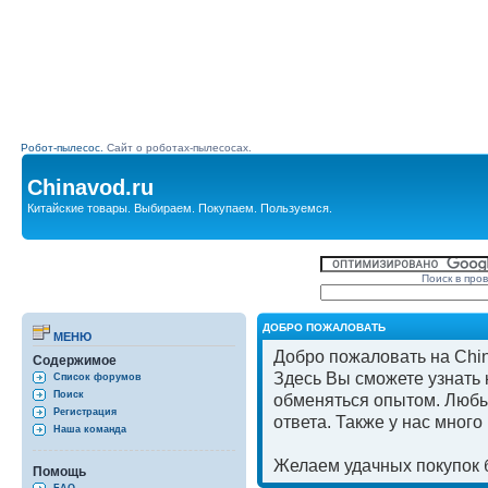
Робот-пылесос.
Сайт о роботах-пылесосах.
Chinavod.ru
Китайские товары. Выбираем. Покупаем. Пользуемся.
Поиск в про
ДОБРО ПОЖАЛОВАТЬ
МЕНЮ
Добро пожаловать на Chin
Содержимое
Здесь Вы сможете узнать к
Список форумов
Поиск
обменяться опытом. Любы
Регистрация
ответа. Также у нас мног
Наша команда
Желаем удачных покупок б
Помощь