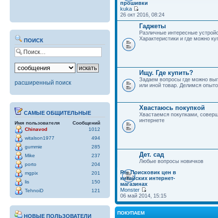
прошивки
kuka
26 окт 2016, 08:24
Гаджеты
Различные интересные устройс
Характеристики и где можно ку
ПОИСК
Ищу. Где купить?
Задаем вопросы где можно выг
расширенный поиск
или иной товар. Делимся опыто
Хвастаюсь покупкой
САМЫЕ ОБЩИТЕЛЬНЫЕ
Хвастаемся покупками, совер
интернете
Имя пользователя
Сообщений
Chinavod
1012
witalson1977
494
gummie
285
Дет. сад
Mike
237
Любые вопросы новичков
porto
204
Re: Поисковик цен в
mgpix
201
китайских интернет-
lis
150
магазинах
Monster
TehnoiD
121
06 май 2014, 15:15
ПОКУПАЕМ
НОВЫЕ ПОЛЬЗОВАТЕЛИ