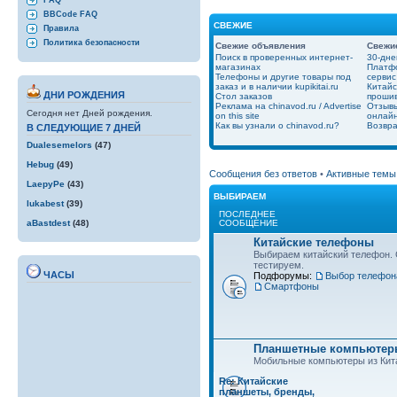
FAQ
BBCode FAQ
СВЕЖИЕ
Правила
Политика безопасности
Свежие объявления
Свежи
Поиск в проверенных интернет-
30-дне
магазинах
Платфо
Телефоны и другие товары под
сервис
заказ и в наличии kupikitai.ru
Китайс
ДНИ РОЖДЕНИЯ
Стол заказов
проши
Реклама на chinavod.ru / Advertise
Отзывы
Сегодня нет Дней рождения.
on this site
онлайн
Как вы узнали о chinavod.ru?
Возвра
В СЛЕДУЮЩИЕ 7 ДНЕЙ
Dualesemelors
(47)
Hebug
(49)
Сообщения без ответов
•
Активные темы
LaepyPe
(43)
ВЫБИРАЕМ
lukabest
(39)
ПОСЛЕДНЕЕ
СООБЩЕНИЕ
aBastdest
(48)
Китайские телефоны
Выбираем китайский телефон.
тестируем.
ЧАСЫ
Подфорумы:
Выбор телефон
Смартфоны
Планшетные компьютеры
Мобильные компьютеры из Кит
Re: Китайские
планшеты, бренды,