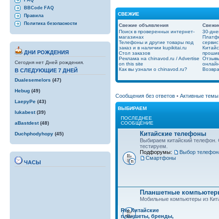
FAQ
BBCode FAQ
СВЕЖИЕ
Правила
Политика безопасности
Свежие объявления
Свежи
Поиск в проверенных интернет-
30-дне
магазинах
Платфо
Телефоны и другие товары под
сервис
заказ и в наличии kupikitai.ru
Китайс
ДНИ РОЖДЕНИЯ
Стол заказов
проши
Реклама на chinavod.ru / Advertise
Отзывы
Сегодня нет Дней рождения.
on this site
онлайн
Как вы узнали о chinavod.ru?
Возвра
В СЛЕДУЮЩИЕ 7 ДНЕЙ
Dualesemelors
(47)
Hebug
(49)
Сообщения без ответов
•
Активные темы
LaepyPe
(43)
ВЫБИРАЕМ
lukabest
(39)
ПОСЛЕДНЕЕ
СООБЩЕНИЕ
aBastdest
(48)
Китайские телефоны
Duchphodyhopy
(45)
Выбираем китайский телефон.
тестируем.
Подфорумы:
Выбор телефон
Смартфоны
ЧАСЫ
Планшетные компьютеры
Мобильные компьютеры из Кит
Re: Китайские
планшеты, бренды,