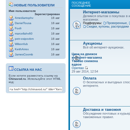
ПОСЛЕДНЕЕ
НОВЫЕ ПОЛЬЗОВАТЕЛИ
СООБЩЕНИЕ
Имя пользователя
Интернет-магазины
Зарегистрирован
Делимся опытом о покупках в 
Amediartophv
16 авг
магазинах.
Подфорумы:
Проверенные
,
DanielTousa
16 авг
Скидки, купоны, распродажи
Foxfr
16 авг
marcellahv60
16 авг
petr-osipovbm
16 авг
Аукционы
Wilsonfub
16 авг
Всё об интернет-аукционах.
KeithArrex
16 авг
Цена на движок
JamesCoomb
16 авг
интернет-магазина
Таобао снижена
вдвое
Opentao
ССЫЛКА НА НАС
29 авг 2014, 12:54
Если хотите разместить ссылку на
Оплата
Chinavod.ru
. Используйте этот HTML
код:
О безопасных и выгодных спос
интернете.
Доставка и таможня
Обсуждение почтовых и курьер
таможенных правил.