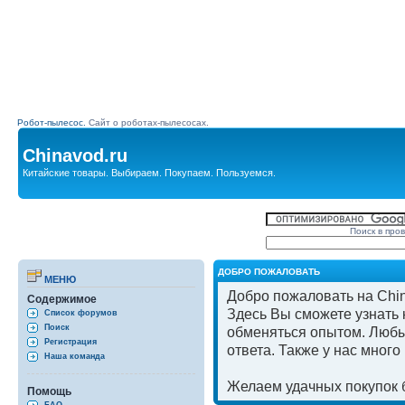
Робот-пылесос.
Сайт о роботах-пылесосах.
Chinavod.ru
Китайские товары. Выбираем. Покупаем. Пользуемся.
Поиск в про
ДОБРО ПОЖАЛОВАТЬ
МЕНЮ
Добро пожаловать на Chin
Содержимое
Здесь Вы сможете узнать к
Список форумов
Поиск
обменяться опытом. Любы
Регистрация
ответа. Также у нас мног
Наша команда
Желаем удачных покупок б
Помощь