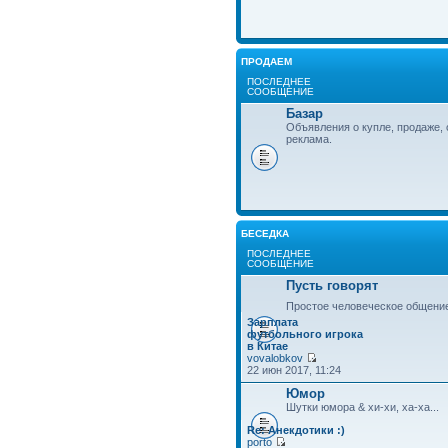
ПРОДАЕМ
ПОСЛЕДНЕЕ
СООБЩЕНИЕ
Базар
Объявления о купле, продаже, 
реклама.
БЕСЕДКА
ПОСЛЕДНЕЕ
СООБЩЕНИЕ
Пусть говорят
Простое человеческое общени
Зарплата
футбольного игрока
в Китае
vovalobkov
22 июн 2017, 11:24
Юмор
Шутки юмора & хи-хи, ха-ха...
Re: Анекдотики :)
porto