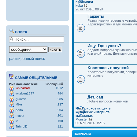
прошивки
kuka
26 окт 2016, 08:24
Гаджеты
Различные интересные устройс
Характеристики и где можно ку
ПОИСК
Ищу. Где купить?
Задаем вопросы где можно выг
или иной товар. Делимся опыто
расширенный поиск
Хвастаюсь покупкой
Хвастаемся покупками, совер
интернете
САМЫЕ ОБЩИТЕЛЬНЫЕ
Имя пользователя
Сообщений
Chinavod
1012
witalson1977
494
Дет. сад
gummie
285
Любые вопросы новичков
Mike
237
Re: Поисковик цен в
porto
204
китайских интернет-
mgpix
201
магазинах
Monster
lis
150
06 май 2014, 15:15
TehnoiD
121
ПОКУПАЕМ