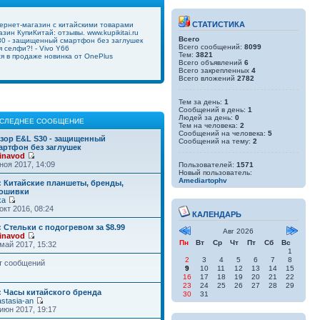
СТАТИСТИКА
ернет-магазин с китайскими товарами
зин КупиКитай: отзывы. www.kupikitai.ru
Всего
0 - защищенный смартфон без заглушек
Всего сообщений:
8099
 селфи?! - Vivo Y66
Тем:
3821
ся в продаже новинка от OnePlus
Всего объявлений
6
Всего закрепленных
4
Всего вложений
2782
Тем за день:
1
Сообщений в день:
1
Людей за день:
0
СЛЕДНЕЕ СООБЩЕНИЕ
Тем на человека:
2
Сообщений на человека:
5
зор E&L S30 - защищенный
Сообщений на тему:
2
артфон без заглушек
inavod
ноя 2017, 14:09
Пользователей:
1571
Новый пользователь:
Amediartophv
: Китайские планшеты, бренды,
ошивки
ka
окт 2016, 08:24
КАЛЕНДАРЬ
: Стельки с подогревом за $8.99
Авг 2026
inavod
Пн
Вт
Ср
Чт
Пт
Сб
Вс
май 2017, 15:32
1
2
3
4
5
6
7
8
т сообщений
9
10
11
12
13
14
15
16
17
18
19
20
21
22
23
24
25
26
27
28
29
: Часы китайского бренда
30
31
stasia-an
июн 2017, 19:17