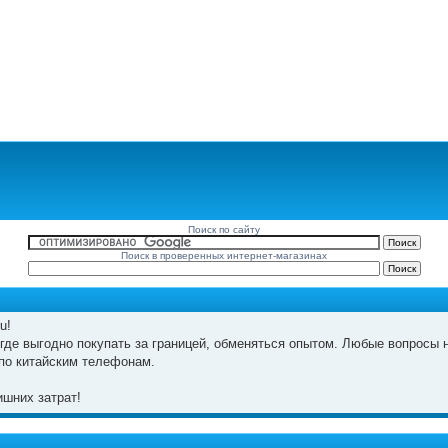
Поиск по сайту
Поиск в проверенных интернет-магазинах
u!
где выгодно покупать за границей, обменяться опытом. Любые вопросы н
по китайским телефонам.
шних затрат!