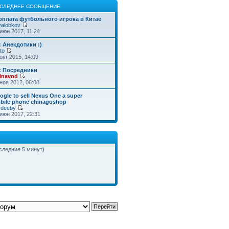
СЛЕДНЕЕ СООБЩЕНИЕ
рплата футбольного игрока в Китае
valobkov
июн 2017, 11:24
: Анекдотики :)
to
окт 2015, 14:09
: Посредники
inavod
ноя 2012, 06:08
ogle to sell Nexus One a super
bile phone chinagoshop
rdeeby
июн 2017, 22:31
оследние 5 минут)