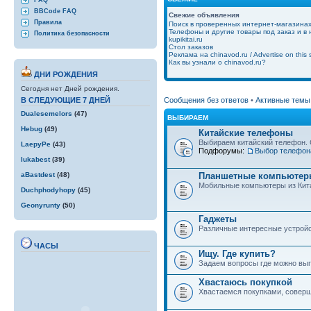
FAQ
BBCode FAQ
Свежие объявления
Правила
Поиск в проверенных интернет-магазина
Телефоны и другие товары под заказ и в
Политика безопасности
kupikitai.ru
Стол заказов
Реклама на chinavod.ru / Advertise on this s
Как вы узнали о chinavod.ru?
ДНИ РОЖДЕНИЯ
Сегодня нет Дней рождения.
Сообщения без ответов
•
Активные темы
В СЛЕДУЮЩИЕ 7 ДНЕЙ
Dualesemelors
(47)
ВЫБИРАЕМ
Hebug
(49)
Китайские телефоны
Выбираем китайский телефон. 
LaepyPe
(43)
Подфорумы:
Выбор телефон
lukabest
(39)
Планшетные компьютеры
aBastdest
(48)
Мобильные компьютеры из Кит
Duchphodyhopy
(45)
Geonyrunty
(50)
Гаджеты
Различные интересные устройст
ЧАСЫ
Ищу. Где купить?
Задаем вопросы где можно выго
Хвастаюсь покупкой
Хвастаемся покупками, совер