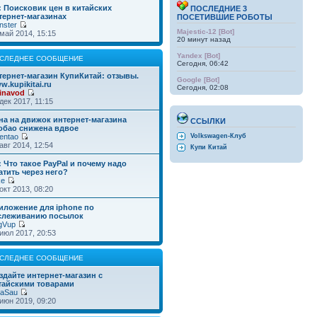
: Поисковик цен в китайских
ПОСЛЕДНИЕ 3
тернет-магазинах
ПОСЕТИВШИЕ РОБОТЫ
nster
Majestic-12 [Bot]
май 2014, 15:15
20 минут назад
Yandex [Bot]
СЛЕДНЕЕ СООБЩЕНИЕ
Сегодня, 06:42
тернет-магазин КупиКитай: отзывы.
Google [Bot]
w.kupikitai.ru
Сегодня, 02:08
inavod
дек 2017, 11:15
на на движок интернет-магазина
ССЫЛКИ
обао снижена вдвое
entao
Volkswagen-Клуб
авг 2014, 12:54
Купи Китай
: Что такое PayPal и почему надо
атить через него?
ke
окт 2013, 08:20
иложение для iphone по
слеживанию посылок
gVup
июл 2017, 20:53
СЛЕДНЕЕ СООБЩЕНИЕ
здайте интернет-магазин с
тайскими товарами
taSau
июн 2019, 09:20