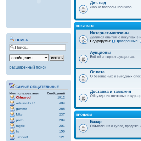
Дет. сад
Любые вопросы новичков
ПОКУПАЕМ
Интернет-магазины
Делимся опытом о покупках в 
ПОИСК
Подфорумы:
Проверенные
,
Аукционы
Всё об интернет-аукционах.
расширенный поиск
Оплата
О безопасных и выгодных спос
САМЫЕ ОБЩИТЕЛЬНЫЕ
Доставка и таможня
Имя пользователя
Сообщений
Обсуждение почтовых и курьер
Chinavod
1012
witalson1977
494
gummie
285
Mike
237
ПРОДАЕМ
porto
204
Базар
mgpix
201
Объявления о купле, продаже, 
lis
150
TehnoiD
121