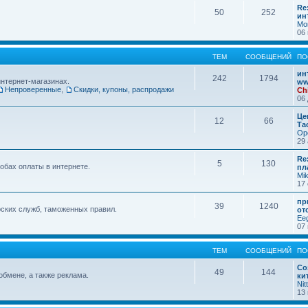
Re
50
252
ин
Mo
06 
ТЕМ
СООБЩЕНИЙ
ПО
ин
242
1794
интернет-магазинах.
ww
Непроверенные
,
Скидки, купоны, распродажи
Ch
06 
Це
12
66
Та
Op
29 
Re
5
130
обах оплаты в интернете.
пл
Mi
17 
пр
39
1240
ских служб, таможенных правил.
от
Ee
07 
ТЕМ
СООБЩЕНИЙ
ПО
Со
49
144
обмене, а также реклама.
ки
Nit
13 