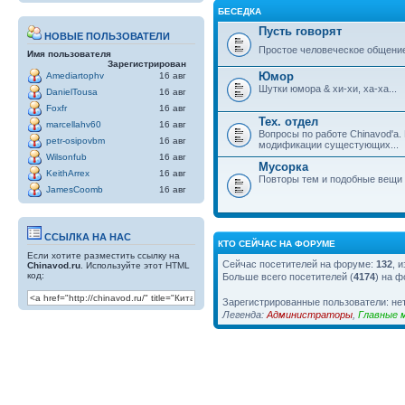
БЕСЕДКА
Пусть говорят
НОВЫЕ ПОЛЬЗОВАТЕЛИ
Простое человеческое общени
Имя пользователя
Зарегистрирован
Юмор
Amediartophv
16 авг
Шутки юмора & хи-хи, ха-ха...
DanielTousa
16 авг
Foxfr
16 авг
Тех. отдел
marcellahv60
16 авг
Вопросы по работе Chinavod'а.
petr-osipovbm
16 авг
модификации сущестующих...
Wilsonfub
16 авг
Мусорка
KeithArrex
16 авг
Повторы тем и подобные вещи
JamesCoomb
16 авг
ССЫЛКА НА НАС
КТО СЕЙЧАС НА ФОРУМЕ
Если хотите разместить ссылку на
Сейчас посетителей на форуме:
132
, 
Chinavod.ru
. Используйте этот HTML
код:
Больше всего посетителей (
4174
) на ф
Зарегистрированные пользователи: не
Легенда:
Администраторы
,
Главные 