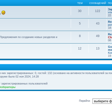
ТЕМ
СООБЩЕНИЙ
ПО
За
30
122
vo
е
22 
Re
5
43
por
18 
Re
8
49
 Предложения по созданию новых разделов и
Ch
08 
Go
12
13
mo
Ko
19 
из них зарегистрированных: 0, гостей: 132 (основано на активности пользователей за п
оруме было 02 ноя 2024, 14:28
т зарегистрированных пользователей
модераторы
Перейти: