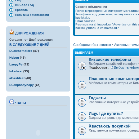
FAQ
BBCode FAQ
Свежие объявления
Правила
Поиск в проверенных интернет-магазина
Телефоны и другие товары под заказ и в
Политика безопасности
kupikitai.ru
Стол заказов
Реклама на chinavod.ru / Advertise on this s
Как вы узнали о chinavod.ru?
ДНИ РОЖДЕНИЯ
Сегодня нет Дней рождения.
Сообщения без ответов
•
Активные темы
В СЛЕДУЮЩИЕ 7 ДНЕЙ
Dualesemelors
(47)
ВЫБИРАЕМ
Hebug
(49)
Китайские телефоны
Выбираем китайский телефон. 
LaepyPe
(43)
Подфорумы:
Выбор телефон
lukabest
(39)
Планшетные компьютеры
aBastdest
(48)
Мобильные компьютеры из Кит
Duchphodyhopy
(45)
Гаджеты
Различные интересные устройст
ЧАСЫ
Ищу. Где купить?
Задаем вопросы где можно выго
Хвастаюсь покупкой
Хвастаемся покупками, совер