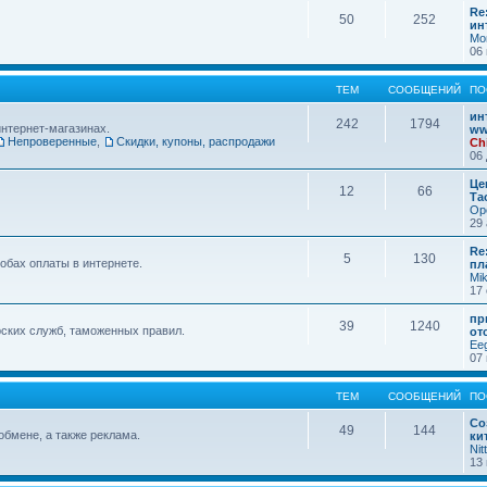
Re
50
252
ин
Mo
06 
ТЕМ
СООБЩЕНИЙ
ПО
ин
242
1794
интернет-магазинах.
ww
Непроверенные
,
Скидки, купоны, распродажи
Ch
06 
Це
12
66
Та
Op
29 
Re
5
130
обах оплаты в интернете.
пл
Mi
17 
пр
39
1240
ских служб, таможенных правил.
от
Ee
07 
ТЕМ
СООБЩЕНИЙ
ПО
Со
49
144
обмене, а также реклама.
ки
Nit
13 