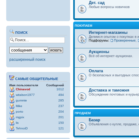
Дет. сад
Любые вопросы новичков
ПОКУПАЕМ
Интернет-магазины
ПОИСК
Делимся опытом о покупках в 
Подфорумы:
Проверенные
,
Аукционы
Всё об интернет-аукционах.
расширенный поиск
Оплата
О безопасных и выгодных спос
САМЫЕ ОБЩИТЕЛЬНЫЕ
Имя пользователя
Сообщений
Chinavod
1012
Доставка и таможня
Обсуждение почтовых и курьер
witalson1977
494
gummie
285
Mike
237
porto
204
ПРОДАЕМ
mgpix
201
Базар
lis
150
Объявления о купле, продаже, 
TehnoiD
121