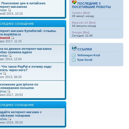
: Поисковик цен в китайских
ПОСЛЕДНИЕ 3
тернет-магазинах
ПОСЕТИВШИЕ РОБОТЫ
nster
Yandex [Bot]
май 2014, 15:15
26 минут назад
Majestic-12 [Bot]
СЛЕДНЕЕ СООБЩЕНИЕ
44 минуты назад
тернет-магазин КупиКитай: отзывы.
Google [Bot]
w.kupikitai.ru
Сегодня, 11:40
inavod
дек 2017, 11:15
на на движок интернет-магазина
ССЫЛКИ
обао снижена вдвое
entao
Volkswagen-Клуб
авг 2014, 12:54
Купи Китай
: Что такое PayPal и почему надо
атить через него?
ke
окт 2013, 08:20
иложение для iphone по
слеживанию посылок
gVup
июл 2017, 20:53
СЛЕДНЕЕ СООБЩЕНИЕ
здайте интернет-магазин с
тайскими товарами
taSau
июн 2019, 09:20