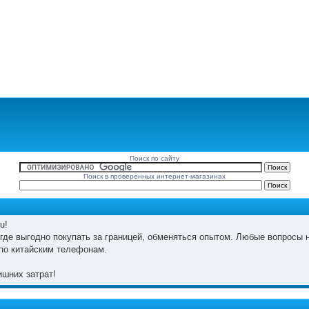
Поиск по сайту
Поиск в проверенных интернет-магазинах
u!
где выгодно покупать за границей, обменяться опытом. Любые вопросы н
по китайским телефонам.
шних затрат!