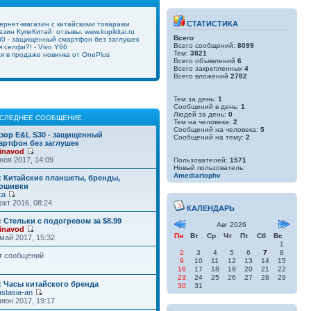
СТАТИСТИКА
ернет-магазин с китайскими товарами
зин КупиКитай: отзывы. www.kupikitai.ru
Всего
0 - защищенный смартфон без заглушек
Всего сообщений:
8099
 селфи?! - Vivo Y66
Тем:
3821
ся в продаже новинка от OnePlus
Всего объявлений
6
Всего закрепленных
4
Всего вложений
2782
Тем за день:
1
Сообщений в день:
1
Людей за день:
0
СЛЕДНЕЕ СООБЩЕНИЕ
Тем на человека:
2
Сообщений на человека:
5
зор E&L S30 - защищенный
Сообщений на тему:
2
артфон без заглушек
inavod
ноя 2017, 14:09
Пользователей:
1571
Новый пользователь:
Amediartophv
: Китайские планшеты, бренды,
ошивки
ka
окт 2016, 08:24
КАЛЕНДАРЬ
: Стельки с подогревом за $8.99
Авг 2026
inavod
Пн
Вт
Ср
Чт
Пт
Сб
Вс
май 2017, 15:32
1
2
3
4
5
6
7
8
т сообщений
9
10
11
12
13
14
15
16
17
18
19
20
21
22
23
24
25
26
27
28
29
: Часы китайского бренда
30
31
stasia-an
июн 2017, 19:17