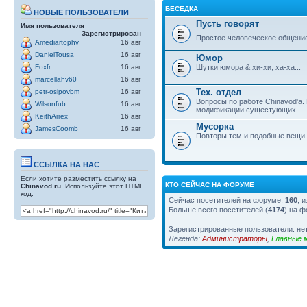
БЕСЕДКА
НОВЫЕ ПОЛЬЗОВАТЕЛИ
Пусть говорят
Имя пользователя
Зарегистрирован
Простое человеческое общени
Amediartophv
16 авг
DanielTousa
16 авг
Юмор
Шутки юмора & хи-хи, ха-ха...
Foxfr
16 авг
marcellahv60
16 авг
Тех. отдел
petr-osipovbm
16 авг
Вопросы по работе Chinavod'а.
Wilsonfub
16 авг
модификации сущестующих...
KeithArrex
16 авг
Мусорка
JamesCoomb
16 авг
Повторы тем и подобные вещи
ССЫЛКА НА НАС
Если хотите разместить ссылку на
КТО СЕЙЧАС НА ФОРУМЕ
Chinavod.ru
. Используйте этот HTML
код:
Сейчас посетителей на форуме:
160
, 
Больше всего посетителей (
4174
) на ф
Зарегистрированные пользователи: не
Легенда:
Администраторы
,
Главные 