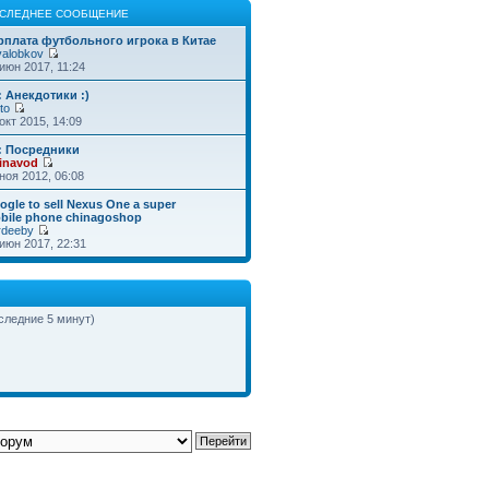
СЛЕДНЕЕ СООБЩЕНИЕ
рплата футбольного игрока в Китае
valobkov
июн 2017, 11:24
: Анекдотики :)
to
окт 2015, 14:09
: Посредники
inavod
ноя 2012, 06:08
ogle to sell Nexus One a super
bile phone chinagoshop
rdeeby
июн 2017, 22:31
оследние 5 минут)