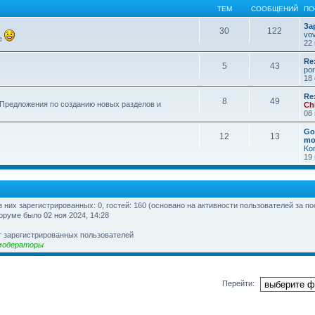
ТЕМ
СООБЩЕНИЙ
ПО
За
30
122
vo
е
22 
Re
5
43
por
18 
Re
8
49
 Предложения по созданию новых разделов и
Ch
08 
Go
12
13
mo
Ko
19 
из них зарегистрированных: 0, гостей: 160 (основано на активности пользователей за п
оруме было 02 ноя 2024, 14:28
т зарегистрированных пользователей
модераторы
Перейти: