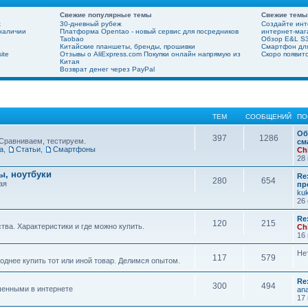
Свежие популярные темы
Свежие темы
х
30-дневный рубеж
Создайте инт
 наличии
Платформа Opentao - новый сервис для посредников
интернет-мага
Taobao
Обзор E&L S3
Китайские планшеты, бренды, прошивки
Смартфон для
ite
Отзывы о AliExpress.com Покупки онлайн напрямую из
Скоро появит
Китая
Возврат денег через PayPal
ТЕМ
СООБЩЕНИЙ
ПО
Об
397
1286
Сравниваем, тестируем.
см
а
,
Статьи
,
Смартфоны
Ch
28 
, ноутбуки
Re
280
654
ая
пр
ku
26 
Re
120
215
ва. Характеристики и где можно купить.
Ch
16 
Не
117
579
днее купить тот или иной товар. Делимся опытом.
Re
300
494
шенными в интернете
ana
17 