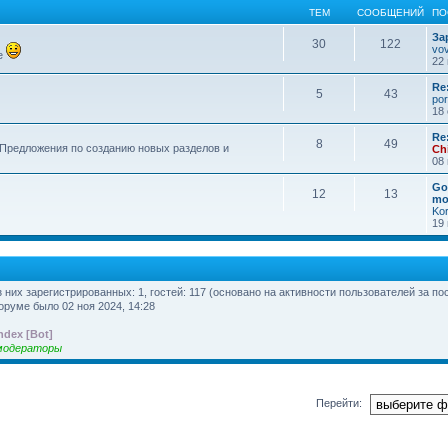
ТЕМ
СООБЩЕНИЙ
ПО
За
30
122
vo
е
22 
Re
5
43
por
18 
Re
8
49
 Предложения по созданию новых разделов и
Ch
08 
Go
12
13
mo
Ko
19 
из них зарегистрированных: 1, гостей: 117 (основано на активности пользователей за по
оруме было 02 ноя 2024, 14:28
ndex [Bot]
модераторы
Перейти: