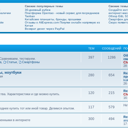
Свежие популярные темы
Свежие темы
х
30-дневный рубеж
Создайте инт
 наличии
Платформа Opentao - новый сервис для посредников
интернет-мага
Taobao
Обзор E&L S3
Китайские планшеты, бренды, прошивки
Смартфон для
ite
Отзывы о AliExpress.com Покупки онлайн напрямую из
Скоро появит
Китая
Возврат денег через PayPal
ТЕМ
СООБЩЕНИЙ
ПО
Об
397
1286
Сравниваем, тестируем.
см
а
,
Статьи
,
Смартфоны
Ch
28 
, ноутбуки
Re
280
654
ая
пр
ku
26 
Re
120
215
ва. Характеристики и где можно купить.
Ch
16 
Не
117
579
днее купить тот или иной товар. Делимся опытом.
Re
300
494
шенными в интернете
ana
17 