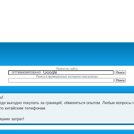
Поиск по сайту
Поиск в проверенных интернет-магазинах
u!
где выгодно покупать за границей, обменяться опытом. Любые вопросы н
по китайским телефонам.
шних затрат!