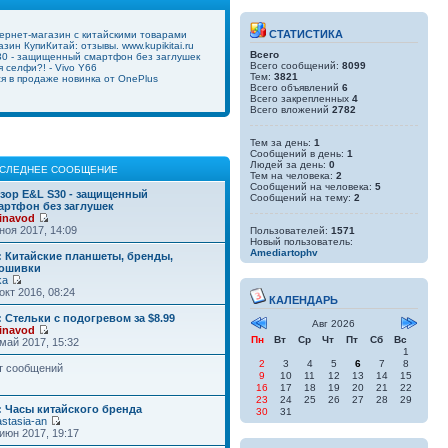
СТАТИСТИКА
ернет-магазин с китайскими товарами
зин КупиКитай: отзывы. www.kupikitai.ru
Всего
0 - защищенный смартфон без заглушек
Всего сообщений:
8099
 селфи?! - Vivo Y66
Тем:
3821
ся в продаже новинка от OnePlus
Всего объявлений
6
Всего закрепленных
4
Всего вложений
2782
Тем за день:
1
Сообщений в день:
1
Людей за день:
0
СЛЕДНЕЕ СООБЩЕНИЕ
Тем на человека:
2
Сообщений на человека:
5
зор E&L S30 - защищенный
Сообщений на тему:
2
артфон без заглушек
inavod
ноя 2017, 14:09
Пользователей:
1571
Новый пользователь:
Amediartophv
: Китайские планшеты, бренды,
ошивки
ka
окт 2016, 08:24
КАЛЕНДАРЬ
: Стельки с подогревом за $8.99
Авг 2026
inavod
Пн
Вт
Ср
Чт
Пт
Сб
Вс
май 2017, 15:32
1
2
3
4
5
6
7
8
т сообщений
9
10
11
12
13
14
15
16
17
18
19
20
21
22
23
24
25
26
27
28
29
: Часы китайского бренда
30
31
stasia-an
июн 2017, 19:17