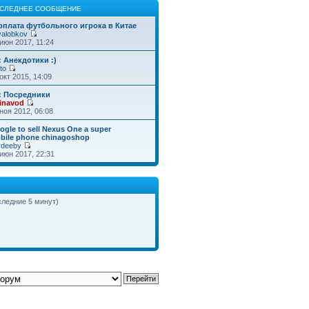
СЛЕДНЕЕ СООБЩЕНИЕ
рплата футбольного игрока в Китае
valobkov
июн 2017, 11:24
: Анекдотики :)
to
окт 2015, 14:09
: Посредники
inavod
ноя 2012, 06:08
ogle to sell Nexus One a super
bile phone chinagoshop
rdeeby
июн 2017, 22:31
следние 5 минут)