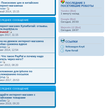
: Поисковик цен в китайских
ПОСЛЕДНИЕ 3
тернет-магазинах
ПОСЕТИВШИЕ РОБОТЫ
nster
Yandex [Bot]
май 2014, 15:15
1 минуту назад
Google [Bot]
СЛЕДНЕЕ СООБЩЕНИЕ
Сегодня, 20:03
тернет-магазин КупиКитай: отзывы.
Majestic-12 [Bot]
w.kupikitai.ru
Сегодня, 19:07
inavod
дек 2017, 11:15
на на движок интернет-магазина
ССЫЛКИ
обао снижена вдвое
entao
Volkswagen-Клуб
авг 2014, 12:54
Купи Китай
: Что такое PayPal и почему надо
атить через него?
ke
окт 2013, 08:20
иложение для iphone по
слеживанию посылок
gVup
июл 2017, 20:53
СЛЕДНЕЕ СООБЩЕНИЕ
здайте интернет-магазин с
тайскими товарами
taSau
июн 2019, 09:20