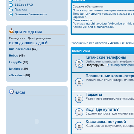
FAQ
BBCode FAQ
Свежие объявления
Правила
Поиск в проверенных интернет-магазина
Телефоны и другие товары под заказ и в
Политика безопасности
kupikitai.ru
Стол заказов
Реклама на chinavod.ru / Advertise on this s
Как вы узнали о chinavod.ru?
ДНИ РОЖДЕНИЯ
Сегодня нет Дней рождения.
Сообщения без ответов
•
Активные темы
В СЛЕДУЮЩИЕ 7 ДНЕЙ
Dualesemelors
(47)
ВЫБИРАЕМ
Hebug
(49)
Китайские телефоны
Выбираем китайский телефон. 
LaepyPe
(43)
Подфорумы:
Выбор телефон
lukabest
(39)
Планшетные компьютеры
aBastdest
(48)
Мобильные компьютеры из Кит
ЧАСЫ
Гаджеты
Различные интересные устройст
Ищу. Где купить?
Задаем вопросы где можно выго
Хвастаюсь покупкой
Хвастаемся покупками, совер