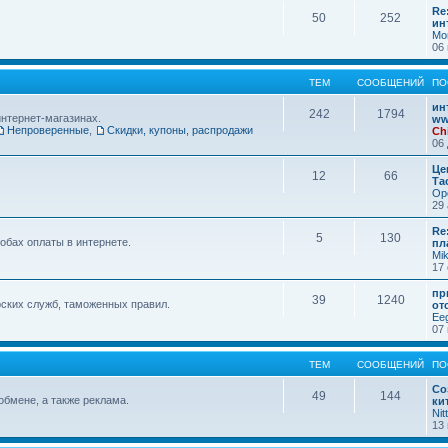
Re
50
252
ин
Mo
06 
ТЕМ
СООБЩЕНИЙ
ПО
ин
242
1794
интернет-магазинах.
ww
Непроверенные
,
Скидки, купоны, распродажи
Ch
06 
Це
12
66
Та
Op
29 
Re
5
130
обах оплаты в интернете.
пл
Mi
17 
пр
39
1240
ских служб, таможенных правил.
от
Ee
07 
ТЕМ
СООБЩЕНИЙ
ПО
Со
49
144
обмене, а также реклама.
ки
Nit
13 