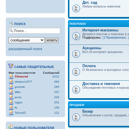
Дет. сад
Любые вопросы новичков
ПОКУПАЕМ
ПОИСК
Интернет-магазины
Делимся опытом о покупках в 
Подфорумы:
Проверенные
,
Аукционы
расширенный поиск
Всё об интернет-аукционах.
Оплата
САМЫЕ ОБЩИТЕЛЬНЫЕ
О безопасных и выгодных спос
Имя пользователя
Сообщений
Chinavod
1012
witalson1977
494
Доставка и таможня
gummie
285
Обсуждение почтовых и курьер
Mike
237
porto
204
mgpix
201
ПРОДАЕМ
lis
150
Базар
TehnoiD
121
Объявления о купле, продаже, 
НОВЫЕ ПОЛЬЗОВАТЕЛИ