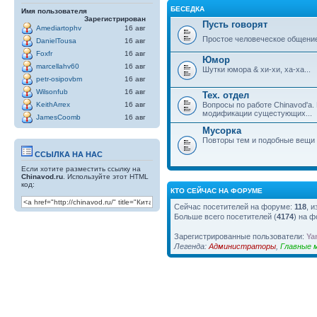
БЕСЕДКА
Имя пользователя
Зарегистрирован
Пусть говорят
Amediartophv
16 авг
Простое человеческое общени
DanielTousa
16 авг
Foxfr
16 авг
Юмор
marcellahv60
16 авг
Шутки юмора & хи-хи, ха-ха...
petr-osipovbm
16 авг
Wilsonfub
16 авг
Тех. отдел
Вопросы по работе Chinavod'а.
KeithArrex
16 авг
модификации сущестующих...
JamesCoomb
16 авг
Мусорка
Повторы тем и подобные вещи
ССЫЛКА НА НАС
Если хотите разместить ссылку на
Chinavod.ru
. Используйте этот HTML
код:
КТО СЕЙЧАС НА ФОРУМЕ
Сейчас посетителей на форуме:
118
, 
Больше всего посетителей (
4174
) на ф
Зарегистрированные пользователи:
Ya
Легенда:
Администраторы
,
Главные 