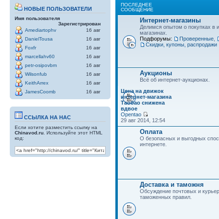
ПОСЛЕДНЕЕ
НОВЫЕ ПОЛЬЗОВАТЕЛИ
СООБЩЕНИЕ
Имя пользователя
Интернет-магазины
Зарегистрирован
Делимся опытом о покупках в 
Amediartophv
16 авг
магазинах.
Подфорумы:
Проверенные
,
DanielTousa
16 авг
Скидки, купоны, распродажи
Foxfr
16 авг
marcellahv60
16 авг
petr-osipovbm
16 авг
Аукционы
Wilsonfub
16 авг
Всё об интернет-аукционах.
KeithArrex
16 авг
Цена на движок
JamesCoomb
16 авг
интернет-магазина
Таобао снижена
вдвое
Opentao
ССЫЛКА НА НАС
29 авг 2014, 12:54
Если хотите разместить ссылку на
Оплата
Chinavod.ru
. Используйте этот HTML
код:
О безопасных и выгодных спос
интернете.
Доставка и таможня
Обсуждение почтовых и курьер
таможенных правил.