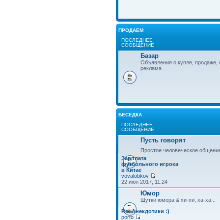
ПРОДАЕМ
ПОСЛЕДНЕЕ
СООБЩЕНИЕ
Базар
Объявления о купле, продаже, 
реклама.
БЕСЕДКА
ПОСЛЕДНЕЕ
СООБЩЕНИЕ
Пусть говорят
Простое человеческое общени
Зарплата
футбольного игрока
в Китае
vovalobkov
22 июн 2017, 11:24
Юмор
Шутки юмора & хи-хи, ха-ха...
Re: Анекдотики :)
porto