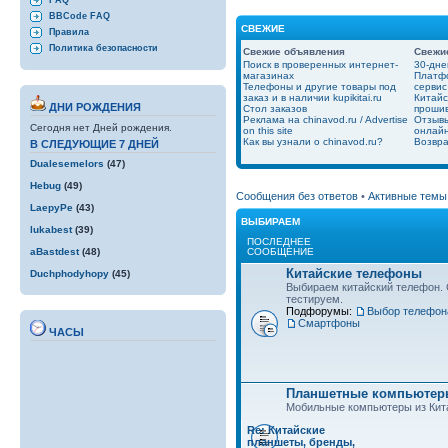
FAQ
BBCode FAQ
СВЕЖИЕ
Правила
Политика безопасности
Свежие объявления
Свежи
Поиск в проверенных интернет-
30-дне
магазинах
Платфо
Телефоны и другие товары под
сервис
заказ и в наличии kupikitai.ru
Китайс
ДНИ РОЖДЕНИЯ
Стол заказов
проши
Реклама на chinavod.ru / Advertise
Отзывы
Сегодня нет Дней рождения.
on this site
онлайн
Как вы узнали о chinavod.ru?
Возвра
В СЛЕДУЮЩИЕ 7 ДНЕЙ
Dualesemelors
(47)
Hebug
(49)
Сообщения без ответов
•
Активные темы
LaepyPe
(43)
ВЫБИРАЕМ
lukabest
(39)
ПОСЛЕДНЕЕ
СООБЩЕНИЕ
aBastdest
(48)
Китайские телефоны
Duchphodyhopy
(45)
Выбираем китайский телефон.
тестируем.
Подфорумы:
Выбор телефон
Смартфоны
ЧАСЫ
Планшетные компьютеры
Мобильные компьютеры из Кит
Re: Китайские
планшеты, бренды,