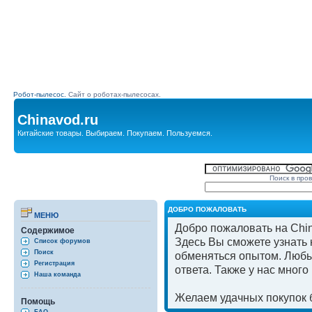
Робот-пылесос.
Сайт о роботах-пылесосах.
Chinavod.ru
Китайские товары. Выбираем. Покупаем. Пользуемся.
Поиск в про
ДОБРО ПОЖАЛОВАТЬ
МЕНЮ
Добро пожаловать на Chin
Содержимое
Здесь Вы сможете узнать к
Список форумов
Поиск
обменяться опытом. Любы
Регистрация
ответа. Также у нас мног
Наша команда
Желаем удачных покупок б
Помощь