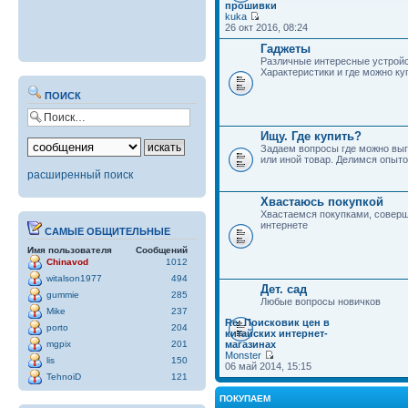
прошивки
kuka
26 окт 2016, 08:24
Гаджеты
Различные интересные устройс
Характеристики и где можно ку
ПОИСК
Ищу. Где купить?
Задаем вопросы где можно выг
или иной товар. Делимся опыто
расширенный поиск
Хвастаюсь покупкой
Хвастаемся покупками, совер
интернете
САМЫЕ ОБЩИТЕЛЬНЫЕ
Имя пользователя
Сообщений
Chinavod
1012
witalson1977
494
Дет. сад
gummie
285
Любые вопросы новичков
Mike
237
Re: Поисковик цен в
porto
204
китайских интернет-
mgpix
201
магазинах
Monster
lis
150
06 май 2014, 15:15
TehnoiD
121
ПОКУПАЕМ