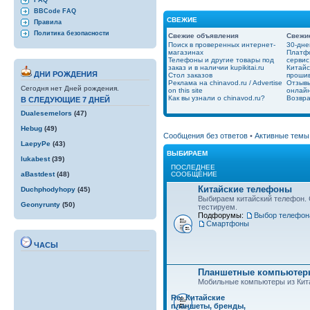
FAQ
BBCode FAQ
СВЕЖИЕ
Правила
Политика безопасности
Свежие объявления
Свежи
Поиск в проверенных интернет-
30-дне
магазинах
Платфо
Телефоны и другие товары под
сервис
заказ и в наличии kupikitai.ru
Китайс
ДНИ РОЖДЕНИЯ
Стол заказов
проши
Реклама на chinavod.ru / Advertise
Отзывы
Сегодня нет Дней рождения.
on this site
онлайн
Как вы узнали о chinavod.ru?
Возвра
В СЛЕДУЮЩИЕ 7 ДНЕЙ
Dualesemelors
(47)
Hebug
(49)
Сообщения без ответов
•
Активные темы
LaepyPe
(43)
ВЫБИРАЕМ
lukabest
(39)
ПОСЛЕДНЕЕ
СООБЩЕНИЕ
aBastdest
(48)
Китайские телефоны
Duchphodyhopy
(45)
Выбираем китайский телефон.
Geonyrunty
(50)
тестируем.
Подфорумы:
Выбор телефон
Смартфоны
ЧАСЫ
Планшетные компьютеры
Мобильные компьютеры из Кит
Re: Китайские
планшеты, бренды,