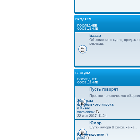
ПРОДАЕМ
ПОСЛЕДНЕЕ
СООБЩЕНИЕ
Базар
Объявления о купле, продаже, 
реклама.
БЕСЕДКА
ПОСЛЕДНЕЕ
СООБЩЕНИЕ
Пусть говорят
Простое человеческое общени
Зарплата
футбольного игрока
в Китае
vovalobkov
22 июн 2017, 11:24
Юмор
Шутки юмора & хи-хи, ха-ха...
Re: Анекдотики :)
porto