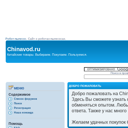
Робот-пылесос.
Сайт о роботах-пылесосах.
Chinavod.ru
Китайские товары. Выбираем. Покупаем. Пользуемся.
Поиск в про
ДОБРО ПОЖАЛОВАТЬ
МЕНЮ
Добро пожаловать на Chin
Содержимое
Здесь Вы сможете узнать к
Список форумов
Поиск
обменяться опытом. Любы
Регистрация
ответа. Также у нас мног
Наша команда
Желаем удачных покупок б
Помощь