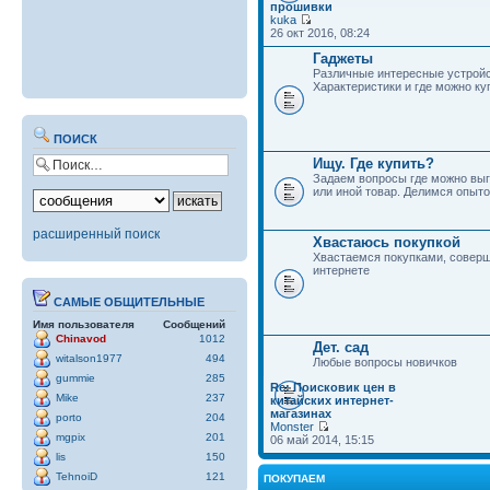
прошивки
kuka
26 окт 2016, 08:24
Гаджеты
Различные интересные устройс
Характеристики и где можно ку
ПОИСК
Ищу. Где купить?
Задаем вопросы где можно выг
или иной товар. Делимся опыто
расширенный поиск
Хвастаюсь покупкой
Хвастаемся покупками, совер
интернете
САМЫЕ ОБЩИТЕЛЬНЫЕ
Имя пользователя
Сообщений
Chinavod
1012
Дет. сад
witalson1977
494
Любые вопросы новичков
gummie
285
Re: Поисковик цен в
Mike
237
китайских интернет-
магазинах
porto
204
Monster
mgpix
201
06 май 2014, 15:15
lis
150
TehnoiD
121
ПОКУПАЕМ