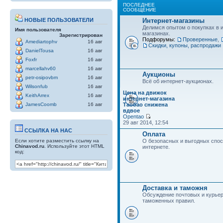
ПОСЛЕДНЕЕ
СООБЩЕНИЕ
Интернет-магазины
НОВЫЕ ПОЛЬЗОВАТЕЛИ
Делимся опытом о покупках в 
Имя пользователя
магазинах.
Зарегистрирован
Подфорумы:
Проверенные
,
Amediartophv
16 авг
Скидки, купоны, распродажи
DanielTousa
16 авг
Foxfr
16 авг
marcellahv60
16 авг
Аукционы
petr-osipovbm
16 авг
Всё об интернет-аукционах.
Wilsonfub
16 авг
Цена на движок
KeithArrex
16 авг
интернет-магазина
Таобао снижена
JamesCoomb
16 авг
вдвое
Opentao
29 авг 2014, 12:54
ССЫЛКА НА НАС
Оплата
Если хотите разместить ссылку на
О безопасных и выгодных спос
Chinavod.ru
. Используйте этот HTML
интернете.
код:
Доставка и таможня
Обсуждение почтовых и курьер
таможенных правил.