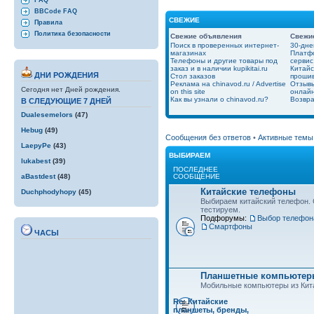
FAQ
BBCode FAQ
СВЕЖИЕ
Правила
Политика безопасности
Свежие объявления
Свежи
Поиск в проверенных интернет-
30-дне
магазинах
Платфо
Телефоны и другие товары под
сервис
заказ и в наличии kupikitai.ru
Китайс
ДНИ РОЖДЕНИЯ
Стол заказов
проши
Реклама на chinavod.ru / Advertise
Отзывы
Сегодня нет Дней рождения.
on this site
онлайн
Как вы узнали о chinavod.ru?
Возвра
В СЛЕДУЮЩИЕ 7 ДНЕЙ
Dualesemelors
(47)
Hebug
(49)
Сообщения без ответов
•
Активные темы
LaepyPe
(43)
ВЫБИРАЕМ
lukabest
(39)
ПОСЛЕДНЕЕ
СООБЩЕНИЕ
aBastdest
(48)
Китайские телефоны
Duchphodyhopy
(45)
Выбираем китайский телефон.
тестируем.
Подфорумы:
Выбор телефон
Смартфоны
ЧАСЫ
Планшетные компьютеры
Мобильные компьютеры из Кит
Re: Китайские
планшеты, бренды,