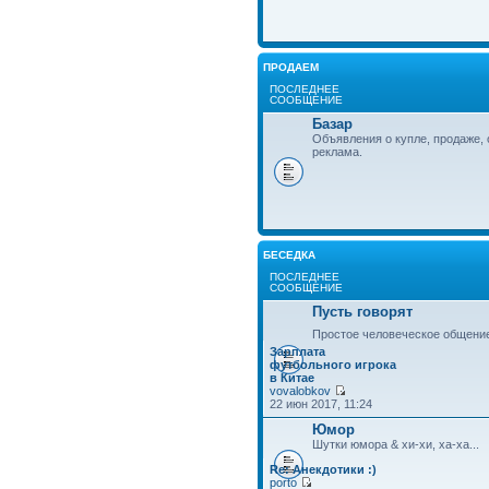
ПРОДАЕМ
ПОСЛЕДНЕЕ
СООБЩЕНИЕ
Базар
Объявления о купле, продаже, 
реклама.
БЕСЕДКА
ПОСЛЕДНЕЕ
СООБЩЕНИЕ
Пусть говорят
Простое человеческое общени
Зарплата
футбольного игрока
в Китае
vovalobkov
22 июн 2017, 11:24
Юмор
Шутки юмора & хи-хи, ха-ха...
Re: Анекдотики :)
porto