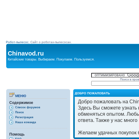
Робот-пылесос.
Сайт о роботах-пылесосах.
Chinavod.ru
Китайские товары. Выбираем. Покупаем. Пользуемся.
Поиск в про
ДОБРО ПОЖАЛОВАТЬ
МЕНЮ
Добро пожаловать на Chin
Содержимое
Здесь Вы сможете узнать к
Список форумов
Поиск
обменяться опытом. Любы
Регистрация
ответа. Также у нас мног
Наша команда
Желаем удачных покупок б
Помощь