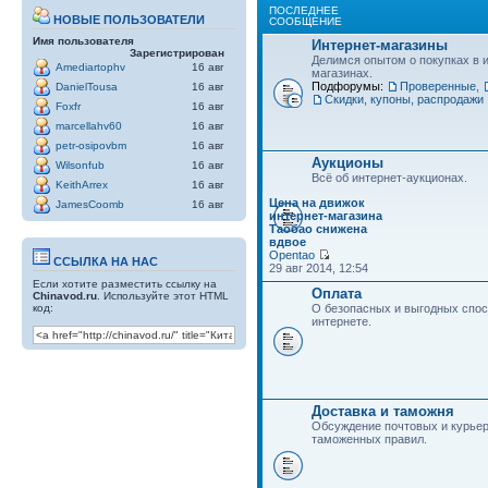
ПОСЛЕДНЕЕ
НОВЫЕ ПОЛЬЗОВАТЕЛИ
СООБЩЕНИЕ
Имя пользователя
Интернет-магазины
Зарегистрирован
Делимся опытом о покупках в 
Amediartophv
16 авг
магазинах.
Подфорумы:
Проверенные
,
DanielTousa
16 авг
Скидки, купоны, распродажи
Foxfr
16 авг
marcellahv60
16 авг
petr-osipovbm
16 авг
Аукционы
Wilsonfub
16 авг
Всё об интернет-аукционах.
KeithArrex
16 авг
Цена на движок
JamesCoomb
16 авг
интернет-магазина
Таобао снижена
вдвое
Opentao
ССЫЛКА НА НАС
29 авг 2014, 12:54
Если хотите разместить ссылку на
Оплата
Chinavod.ru
. Используйте этот HTML
код:
О безопасных и выгодных спос
интернете.
Доставка и таможня
Обсуждение почтовых и курьер
таможенных правил.