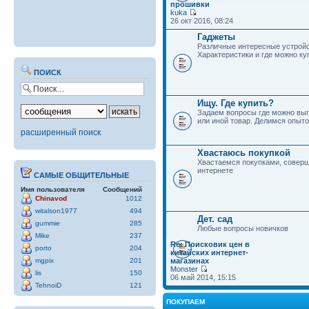
прошивки
kuka
26 окт 2016, 08:24
Гаджеты
Различные интересные устройс
Характеристики и где можно ку
ПОИСК
Ищу. Где купить?
Задаем вопросы где можно выг
или иной товар. Делимся опыто
расширенный поиск
Хвастаюсь покупкой
Хвастаемся покупками, совер
интернете
САМЫЕ ОБЩИТЕЛЬНЫЕ
Имя пользователя
Сообщений
Chinavod
1012
witalson1977
494
Дет. сад
gummie
285
Любые вопросы новичков
Mike
237
Re: Поисковик цен в
porto
204
китайских интернет-
mgpix
201
магазинах
Monster
lis
150
06 май 2014, 15:15
TehnoiD
121
ПОКУПАЕМ