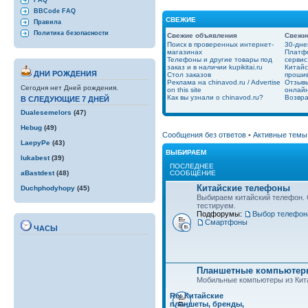
FAQ
BBCode FAQ
СВЕЖИЕ
Правила
Политика безопасности
Свежие объявления
Свежи
Поиск в проверенных интернет-
30-дне
магазинах
Платфо
Телефоны и другие товары под
сервис
заказ и в наличии kupikitai.ru
Китайс
ДНИ РОЖДЕНИЯ
Стол заказов
проши
Реклама на chinavod.ru / Advertise
Отзывы
Сегодня нет Дней рождения.
on this site
онлайн
Как вы узнали о chinavod.ru?
Возвра
В СЛЕДУЮЩИЕ 7 ДНЕЙ
Dualesemelors
(47)
Hebug
(49)
Сообщения без ответов
•
Активные темы
LaepyPe
(43)
ВЫБИРАЕМ
lukabest
(39)
ПОСЛЕДНЕЕ
СООБЩЕНИЕ
aBastdest
(48)
Китайские телефоны
Duchphodyhopy
(45)
Выбираем китайский телефон.
тестируем.
Подфорумы:
Выбор телефон
Смартфоны
ЧАСЫ
Планшетные компьютеры
Мобильные компьютеры из Кит
Re: Китайские
планшеты, бренды,