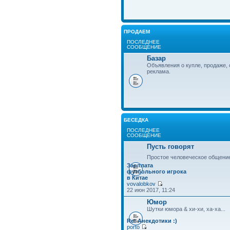
ПРОДАЕМ
ПОСЛЕДНЕЕ
СООБЩЕНИЕ
Базар
Объявления о купле, продаже, 
реклама.
БЕСЕДКА
ПОСЛЕДНЕЕ
СООБЩЕНИЕ
Пусть говорят
Простое человеческое общени
Зарплата
футбольного игрока
в Китае
vovalobkov
22 июн 2017, 11:24
Юмор
Шутки юмора & хи-хи, ха-ха...
Re: Анекдотики :)
porto