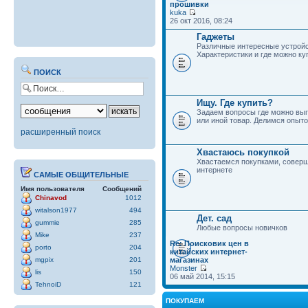
прошивки
kuka
26 окт 2016, 08:24
Гаджеты
Различные интересные устройс
Характеристики и где можно ку
ПОИСК
Ищу. Где купить?
Задаем вопросы где можно выг
или иной товар. Делимся опыто
расширенный поиск
Хвастаюсь покупкой
Хвастаемся покупками, совер
интернете
САМЫЕ ОБЩИТЕЛЬНЫЕ
Имя пользователя
Сообщений
Chinavod
1012
witalson1977
494
Дет. сад
gummie
285
Любые вопросы новичков
Mike
237
Re: Поисковик цен в
porto
204
китайских интернет-
mgpix
201
магазинах
Monster
lis
150
06 май 2014, 15:15
TehnoiD
121
ПОКУПАЕМ