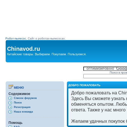
Робот-пылесос.
Сайт о роботах-пылесосах.
Chinavod.ru
Китайские товары. Выбираем. Покупаем. Пользуемся.
Поиск в про
ДОБРО ПОЖАЛОВАТЬ
МЕНЮ
Добро пожаловать на Chin
Содержимое
Здесь Вы сможете узнать к
Список форумов
Поиск
обменяться опытом. Любы
Регистрация
ответа. Также у нас мног
Наша команда
Желаем удачных покупок б
Помощь