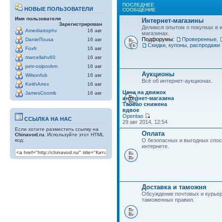
ПОСЛЕДНЕЕ
НОВЫЕ ПОЛЬЗОВАТЕЛИ
СООБЩЕНИЕ
Имя пользователя
Интернет-магазины
Зарегистрирован
Делимся опытом о покупках в 
Amediartophv
16 авг
магазинах.
Подфорумы:
Проверенные
,
DanielTousa
16 авг
Скидки, купоны, распродажи
Foxfr
16 авг
marcellahv60
16 авг
petr-osipovbm
16 авг
Аукционы
Wilsonfub
16 авг
Всё об интернет-аукционах.
KeithArrex
16 авг
Цена на движок
JamesCoomb
16 авг
интернет-магазина
Таобао снижена
вдвое
Opentao
ССЫЛКА НА НАС
29 авг 2014, 12:54
Если хотите разместить ссылку на
Оплата
Chinavod.ru
. Используйте этот HTML
код:
О безопасных и выгодных спос
интернете.
Доставка и таможня
Обсуждение почтовых и курьер
таможенных правил.