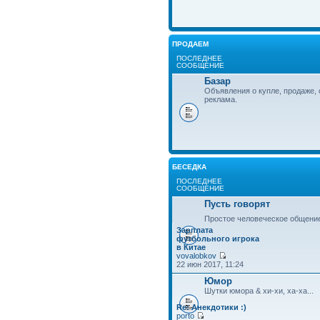
ПРОДАЕМ
ПОСЛЕДНЕЕ
СООБЩЕНИЕ
Базар
Объявления о купле, продаже, 
реклама.
БЕСЕДКА
ПОСЛЕДНЕЕ
СООБЩЕНИЕ
Пусть говорят
Простое человеческое общени
Зарплата
футбольного игрока
в Китае
vovalobkov
22 июн 2017, 11:24
Юмор
Шутки юмора & хи-хи, ха-ха...
Re: Анекдотики :)
porto