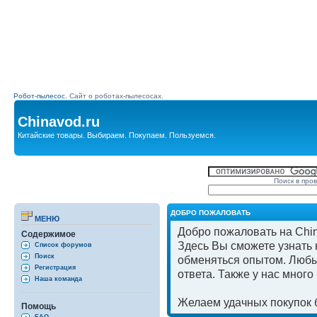
Робот-пылесос.
Сайт о роботах-пылесосах.
Chinavod.ru
Китайские товары. Выбираем. Покупаем. Пользуемся.
Поиск в про
ДОБРО ПОЖАЛОВАТЬ
МЕНЮ
Добро пожаловать на Chin
Содержимое
Здесь Вы сможете узнать к
Список форумов
Поиск
обменяться опытом. Любы
Регистрация
ответа. Также у нас мног
Наша команда
Желаем удачных покупок б
Помощь