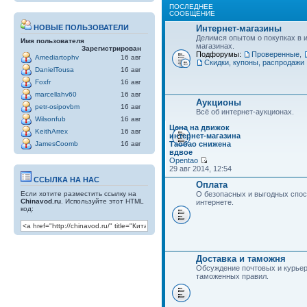
ПОСЛЕДНЕЕ
СООБЩЕНИЕ
Интернет-магазины
НОВЫЕ ПОЛЬЗОВАТЕЛИ
Делимся опытом о покупках в 
Имя пользователя
магазинах.
Зарегистрирован
Подфорумы:
Проверенные
,
Amediartophv
16 авг
Скидки, купоны, распродажи
DanielTousa
16 авг
Foxfr
16 авг
marcellahv60
16 авг
Аукционы
petr-osipovbm
16 авг
Всё об интернет-аукционах.
Wilsonfub
16 авг
Цена на движок
KeithArrex
16 авг
интернет-магазина
Таобао снижена
JamesCoomb
16 авг
вдвое
Opentao
29 авг 2014, 12:54
ССЫЛКА НА НАС
Оплата
Если хотите разместить ссылку на
О безопасных и выгодных спос
Chinavod.ru
. Используйте этот HTML
интернете.
код:
Доставка и таможня
Обсуждение почтовых и курьер
таможенных правил.