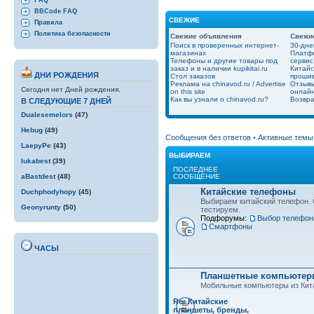
FAQ
BBCode FAQ
СВЕЖИЕ
Правила
Политика безопасности
Свежие объявления
Свежи
Поиск в проверенных интернет-
30-дне
магазинах
Платфо
Телефоны и другие товары под
сервис
заказ и в наличии kupikitai.ru
Китайс
ДНИ РОЖДЕНИЯ
Стол заказов
проши
Реклама на chinavod.ru / Advertise
Отзывы
Сегодня нет Дней рождения.
on this site
онлайн
Как вы узнали о chinavod.ru?
Возвра
В СЛЕДУЮЩИЕ 7 ДНЕЙ
Dualesemelors
(47)
Hebug
(49)
Сообщения без ответов
•
Активные темы
LaepyPe
(43)
ВЫБИРАЕМ
lukabest
(39)
ПОСЛЕДНЕЕ
СООБЩЕНИЕ
aBastdest
(48)
Китайские телефоны
Duchphodyhopy
(45)
Выбираем китайский телефон.
Geonyrunty
(50)
тестируем.
Подфорумы:
Выбор телефон
Смартфоны
ЧАСЫ
Планшетные компьютеры
Мобильные компьютеры из Кит
Re: Китайские
планшеты, бренды,