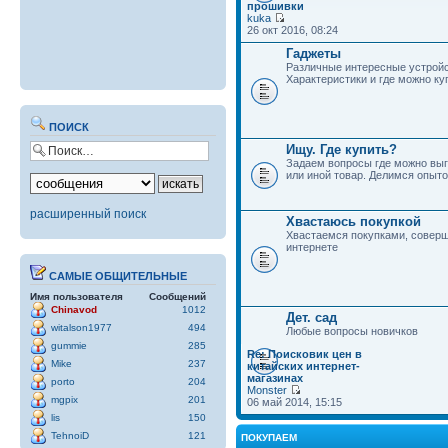
прошивки
kuka
26 окт 2016, 08:24
Гаджеты
Различные интересные устройс
Характеристики и где можно ку
ПОИСК
Ищу. Где купить?
Задаем вопросы где можно выг
или иной товар. Делимся опыто
расширенный поиск
Хвастаюсь покупкой
Хвастаемся покупками, совер
интернете
САМЫЕ ОБЩИТЕЛЬНЫЕ
Имя пользователя
Сообщений
Chinavod
1012
Дет. сад
witalson1977
494
Любые вопросы новичков
gummie
285
Re: Поисковик цен в
Mike
237
китайских интернет-
магазинах
porto
204
Monster
mgpix
201
06 май 2014, 15:15
lis
150
TehnoiD
121
ПОКУПАЕМ