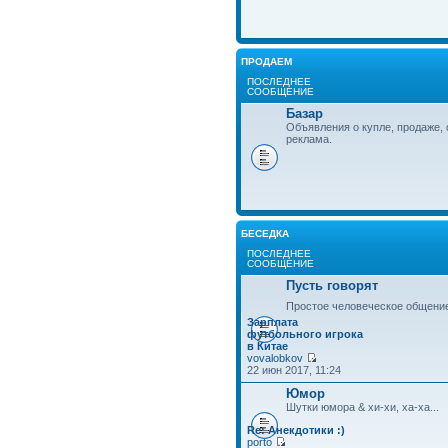
ПРОДАЕМ
ПОСЛЕДНЕЕ
СООБЩЕНИЕ
Базар
Объявления о купле, продаже, 
реклама.
БЕСЕДКА
ПОСЛЕДНЕЕ
СООБЩЕНИЕ
Пусть говорят
Простое человеческое общени
Зарплата
футбольного игрока
в Китае
vovalobkov
22 июн 2017, 11:24
Юмор
Шутки юмора & хи-хи, ха-ха...
Re: Анекдотики :)
porto