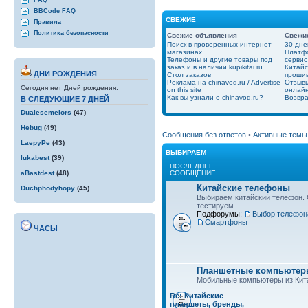
FAQ
BBCode FAQ
СВЕЖИЕ
Правила
Политика безопасности
Свежие объявления
Свежи
Поиск в проверенных интернет-
30-дне
магазинах
Платфо
Телефоны и другие товары под
сервис
заказ и в наличии kupikitai.ru
Китайс
ДНИ РОЖДЕНИЯ
Стол заказов
проши
Реклама на chinavod.ru / Advertise
Отзывы
Сегодня нет Дней рождения.
on this site
онлайн
Как вы узнали о chinavod.ru?
Возвра
В СЛЕДУЮЩИЕ 7 ДНЕЙ
Dualesemelors
(47)
Hebug
(49)
Сообщения без ответов
•
Активные темы
LaepyPe
(43)
ВЫБИРАЕМ
lukabest
(39)
ПОСЛЕДНЕЕ
СООБЩЕНИЕ
aBastdest
(48)
Китайские телефоны
Duchphodyhopy
(45)
Выбираем китайский телефон.
тестируем.
Подфорумы:
Выбор телефон
Смартфоны
ЧАСЫ
Планшетные компьютеры
Мобильные компьютеры из Кит
Re: Китайские
планшеты, бренды,