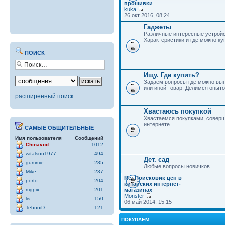
прошивки
kuka
26 окт 2016, 08:24
Гаджеты
Различные интересные устройс
Характеристики и где можно ку
ПОИСК
Ищу. Где купить?
Задаем вопросы где можно выг
или иной товар. Делимся опыто
расширенный поиск
Хвастаюсь покупкой
Хвастаемся покупками, совер
интернете
САМЫЕ ОБЩИТЕЛЬНЫЕ
Имя пользователя
Сообщений
Chinavod
1012
witalson1977
494
Дет. сад
gummie
285
Любые вопросы новичков
Mike
237
Re: Поисковик цен в
porto
204
китайских интернет-
mgpix
201
магазинах
Monster
lis
150
06 май 2014, 15:15
TehnoiD
121
ПОКУПАЕМ