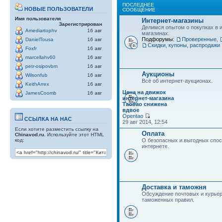
ПОСЛЕДНЕЕ
НОВЫЕ ПОЛЬЗОВАТЕЛИ
СООБЩЕНИЕ
Имя пользователя
Интернет-магазины
Зарегистрирован
Делимся опытом о покупках в 
Amediartophv
16 авг
магазинах.
Подфорумы:
Проверенные
,
DanielTousa
16 авг
Скидки, купоны, распродажи
Foxfr
16 авг
marcellahv60
16 авг
petr-osipovbm
16 авг
Аукционы
Wilsonfub
16 авг
Всё об интернет-аукционах.
KeithArrex
16 авг
Цена на движок
JamesCoomb
16 авг
интернет-магазина
Таобао снижена
вдвое
Opentao
ССЫЛКА НА НАС
29 авг 2014, 12:54
Если хотите разместить ссылку на
Оплата
Chinavod.ru
. Используйте этот HTML
код:
О безопасных и выгодных спос
интернете.
Доставка и таможня
Обсуждение почтовых и курьер
таможенных правил.