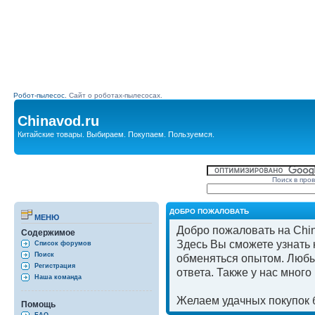
Робот-пылесос.
Сайт о роботах-пылесосах.
Chinavod.ru
Китайские товары. Выбираем. Покупаем. Пользуемся.
Поиск в про
ДОБРО ПОЖАЛОВАТЬ
МЕНЮ
Добро пожаловать на Chin
Содержимое
Здесь Вы сможете узнать к
Список форумов
Поиск
обменяться опытом. Любы
Регистрация
ответа. Также у нас мног
Наша команда
Желаем удачных покупок б
Помощь