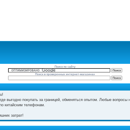
Поиск по сайту
Поиск в проверенных интернет-магазинах
u!
где выгодно покупать за границей, обменяться опытом. Любые вопросы н
по китайским телефонам.
шних затрат!