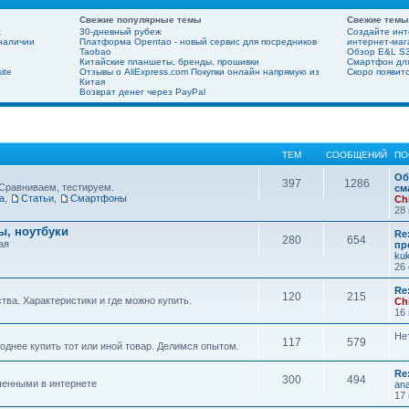
Свежие популярные темы
Свежие темы
х
30-дневный рубеж
Создайте инт
 наличии
Платформа Opentao - новый сервис для посредников
интернет-мага
Taobao
Обзор E&L S3
Китайские планшеты, бренды, прошивки
Смартфон для
ite
Отзывы о AliExpress.com Покупки онлайн напрямую из
Скоро появит
Китая
Возврат денег через PayPal
ТЕМ
СООБЩЕНИЙ
ПО
Об
397
1286
Сравниваем, тестируем.
см
а
,
Статьи
,
Смартфоны
Ch
28 
, ноутбуки
Re
280
654
ая
пр
ku
26 
Re
120
215
ва. Характеристики и где можно купить.
Ch
16 
Не
117
579
днее купить тот или иной товар. Делимся опытом.
Re
300
494
шенными в интернете
ana
17 