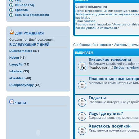
FAQ
BBCode FAQ
Свежие объявления
Правила
Поиск в проверенных интернет-магазина
Телефоны и другие товары под заказ и в
Политика безопасности
kupikitai.ru
Стол заказов
Реклама на chinavod.ru / Advertise on this s
Как вы узнали о chinavod.ru?
ДНИ РОЖДЕНИЯ
Сегодня нет Дней рождения.
Сообщения без ответов
•
Активные темы
В СЛЕДУЮЩИЕ 7 ДНЕЙ
Dualesemelors
(47)
ВЫБИРАЕМ
Hebug
(49)
Китайские телефоны
Выбираем китайский телефон. 
LaepyPe
(43)
Подфорумы:
Выбор телефон
lukabest
(39)
Планшетные компьютеры
aBastdest
(48)
Мобильные компьютеры из Кит
Duchphodyhopy
(45)
Гаджеты
Различные интересные устройст
ЧАСЫ
Ищу. Где купить?
Задаем вопросы где можно выго
Хвастаюсь покупкой
Хвастаемся покупками, совер