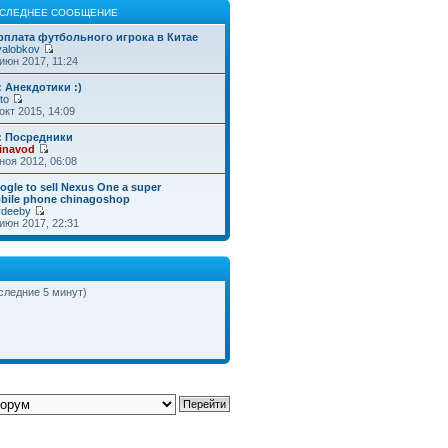
СЛЕДНЕЕ СООБЩЕНИЕ
рплата футбольного игрока в Китае
valobkov
июн 2017, 11:24
: Анекдотики :)
to
окт 2015, 14:09
: Посредники
inavod
ноя 2012, 06:08
ogle to sell Nexus One a super
bile phone chinagoshop
rdeeby
июн 2017, 22:31
оследние 5 минут)