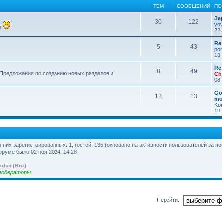
ТЕМ
СООБЩЕНИЙ
ПО
За
30
122
vo
е
22 
Re
5
43
por
18 
Re
8
49
 Предложения по созданию новых разделов и
Ch
08 
Go
12
13
mo
Ko
19 
из них зарегистрированных: 1, гостей: 135 (основано на активности пользователей за п
оруме было 02 ноя 2024, 14:28
ndex [Bot]
модераторы
Перейти: