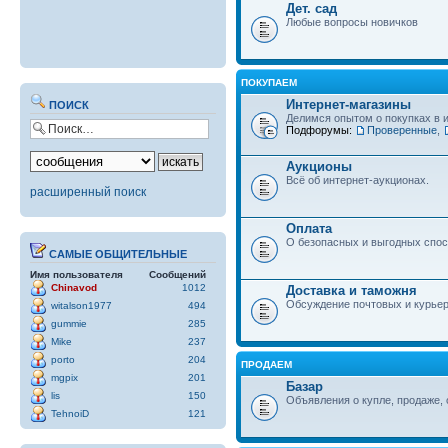
Дет. сад
Любые вопросы новичков
ПОКУПАЕМ
Интернет-магазины
ПОИСК
Делимся опытом о покупках в 
Подфорумы:
Проверенные
,
Аукционы
Всё об интернет-аукционах.
расширенный поиск
Оплата
О безопасных и выгодных спос
САМЫЕ ОБЩИТЕЛЬНЫЕ
Имя пользователя
Сообщений
Chinavod
1012
Доставка и таможня
Обсуждение почтовых и курьер
witalson1977
494
gummie
285
Mike
237
porto
204
ПРОДАЕМ
mgpix
201
Базар
lis
150
Объявления о купле, продаже, 
TehnoiD
121