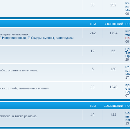
Re
50
252
ин
Mo
06 
ТЕМ
СООБЩЕНИЙ
ПО
ин
242
1794
интернет-магазинах.
ww
Непроверенные
,
Скидки, купоны, распродажи
Ch
06 
Це
12
66
Та
Op
29 
Re
5
130
обах оплаты в интернете.
пл
Mi
17 
пр
39
1240
ских служб, таможенных правил.
от
Ee
07 
ТЕМ
СООБЩЕНИЙ
ПО
Со
49
144
обмене, а также реклама.
ки
Nit
13 