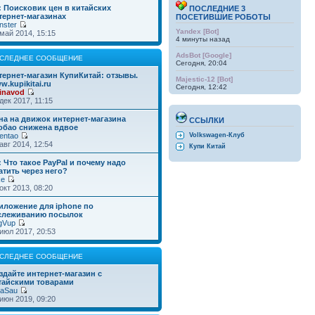
: Поисковик цен в китайских
ПОСЛЕДНИЕ 3
тернет-магазинах
ПОСЕТИВШИЕ РОБОТЫ
nster
Yandex [Bot]
май 2014, 15:15
4 минуты назад
AdsBot [Google]
СЛЕДНЕЕ СООБЩЕНИЕ
Сегодня, 20:04
тернет-магазин КупиКитай: отзывы.
Majestic-12 [Bot]
w.kupikitai.ru
Сегодня, 12:42
inavod
дек 2017, 11:15
на на движок интернет-магазина
ССЫЛКИ
обао снижена вдвое
entao
Volkswagen-Клуб
авг 2014, 12:54
Купи Китай
: Что такое PayPal и почему надо
атить через него?
ke
окт 2013, 08:20
иложение для iphone по
слеживанию посылок
gVup
июл 2017, 20:53
СЛЕДНЕЕ СООБЩЕНИЕ
здайте интернет-магазин с
тайскими товарами
taSau
июн 2019, 09:20