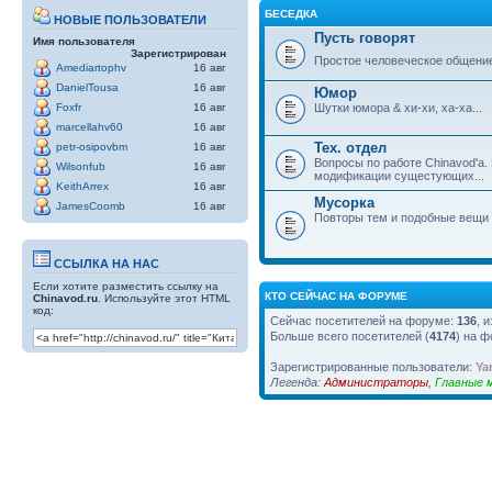
БЕСЕДКА
НОВЫЕ ПОЛЬЗОВАТЕЛИ
Пусть говорят
Имя пользователя
Зарегистрирован
Простое человеческое общени
Amediartophv
16 авг
DanielTousa
16 авг
Юмор
Шутки юмора & хи-хи, ха-ха...
Foxfr
16 авг
marcellahv60
16 авг
Тех. отдел
petr-osipovbm
16 авг
Вопросы по работе Chinavod'а.
Wilsonfub
16 авг
модификации сущестующих...
KeithArrex
16 авг
Мусорка
JamesCoomb
16 авг
Повторы тем и подобные вещи
ССЫЛКА НА НАС
Если хотите разместить ссылку на
КТО СЕЙЧАС НА ФОРУМЕ
Chinavod.ru
. Используйте этот HTML
код:
Сейчас посетителей на форуме:
136
, 
Больше всего посетителей (
4174
) на ф
Зарегистрированные пользователи:
Ya
Легенда:
Администраторы
,
Главные 