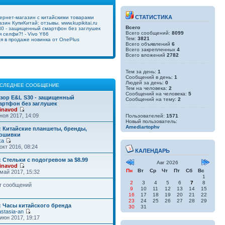
СТАТИСТИКА
ернет-магазин с китайскими товарами
зин КупиКитай: отзывы. www.kupikitai.ru
Всего
0 - защищенный смартфон без заглушек
Всего сообщений:
8099
 селфи?! - Vivo Y66
Тем:
3821
ся в продаже новинка от OnePlus
Всего объявлений
6
Всего закрепленных
4
Всего вложений
2782
Тем за день:
1
Сообщений в день:
1
Людей за день:
0
СЛЕДНЕЕ СООБЩЕНИЕ
Тем на человека:
2
Сообщений на человека:
5
зор E&L S30 - защищенный
Сообщений на тему:
2
артфон без заглушек
inavod
ноя 2017, 14:09
Пользователей:
1571
Новый пользователь:
Amediartophv
: Китайские планшеты, бренды,
ошивки
ka
окт 2016, 08:24
КАЛЕНДАРЬ
: Стельки с подогревом за $8.99
Авг 2026
inavod
Пн
Вт
Ср
Чт
Пт
Сб
Вс
май 2017, 15:32
1
2
3
4
5
6
7
8
т сообщений
9
10
11
12
13
14
15
16
17
18
19
20
21
22
23
24
25
26
27
28
29
: Часы китайского бренда
30
31
stasia-an
июн 2017, 19:17