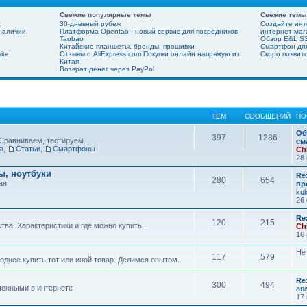
Свежие популярные темы
Свежие темы
х
30-дневный рубеж
Создайте инт
 наличии
Платформа Opentao - новый сервис для посредников
интернет-мага
Taobao
Обзор E&L S3
Китайские планшеты, бренды, прошивки
Смартфон для
ite
Отзывы о AliExpress.com Покупки онлайн напрямую из
Скоро появит
Китая
Возврат денег через PayPal
ТЕМ
СООБЩЕНИЙ
ПО
Об
397
1286
Сравниваем, тестируем.
см
а
,
Статьи
,
Смартфоны
Ch
28 
, ноутбуки
Re
280
654
ая
пр
ku
26 
Re
120
215
ва. Характеристики и где можно купить.
Ch
16 
Не
117
579
днее купить тот или иной товар. Делимся опытом.
Re
300
494
шенными в интернете
ana
17 