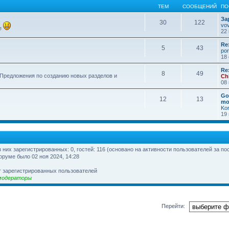
ТЕМ
СООБЩЕНИЙ
ПО
За
30
122
vo
е
22 
Re
5
43
por
18 
Re
8
49
 Предложения по созданию новых разделов и
Ch
08 
Go
12
13
mo
Ko
19 
из них зарегистрированных: 0, гостей: 116 (основано на активности пользователей за по
оруме было 02 ноя 2024, 14:28
т зарегистрированных пользователей
модераторы
Перейти: