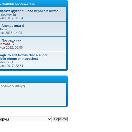
СЛЕДНЕЕ СООБЩЕНИЕ
рплата футбольного игрока в Китае
valobkov
июн 2017, 11:24
: Анекдотики :)
to
окт 2015, 14:09
: Посредники
inavod
ноя 2012, 06:08
ogle to sell Nexus One a super
bile phone chinagoshop
rdeeby
июн 2017, 22:31
следние 5 минут)