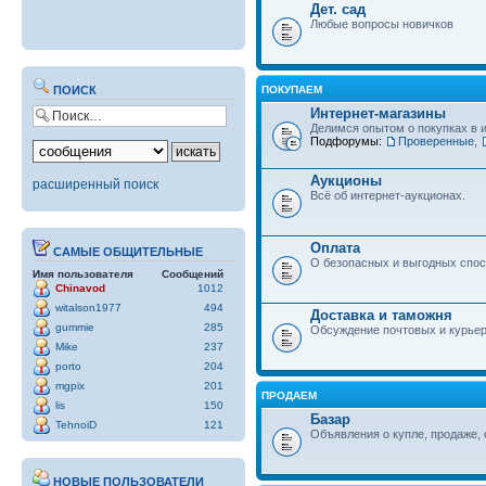
Дет. сад
Любые вопросы новичков
ПОКУПАЕМ
ПОИСК
Интернет-магазины
Делимся опытом о покупках в 
Подфорумы:
Проверенные
,
Аукционы
расширенный поиск
Всё об интернет-аукционах.
Оплата
САМЫЕ ОБЩИТЕЛЬНЫЕ
О безопасных и выгодных спос
Имя пользователя
Сообщений
Chinavod
1012
witalson1977
494
Доставка и таможня
gummie
285
Обсуждение почтовых и курьер
Mike
237
porto
204
mgpix
201
ПРОДАЕМ
lis
150
Базар
TehnoiD
121
Объявления о купле, продаже, 
НОВЫЕ ПОЛЬЗОВАТЕЛИ