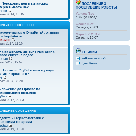
: Поисковик цен в китайских
ПОСЛЕДНИЕ 3
тернет-магазинах
ПОСЕТИВШИЕ РОБОТЫ
nster
Yandex [Bot]
май 2014, 15:15
6 минут назад
Google [Bot]
СЛЕДНЕЕ СООБЩЕНИЕ
Сегодня, 20:03
тернет-магазин КупиКитай: отзывы.
Majestic-12 [Bot]
w.kupikitai.ru
Сегодня, 19:07
inavod
дек 2017, 11:15
на на движок интернет-магазина
ССЫЛКИ
обао снижена вдвое
entao
Volkswagen-Клуб
авг 2014, 12:54
Купи Китай
: Что такое PayPal и почему надо
атить через него?
ke
окт 2013, 08:20
иложение для iphone по
слеживанию посылок
gVup
июл 2017, 20:53
СЛЕДНЕЕ СООБЩЕНИЕ
здайте интернет-магазин с
тайскими товарами
taSau
июн 2019, 09:20