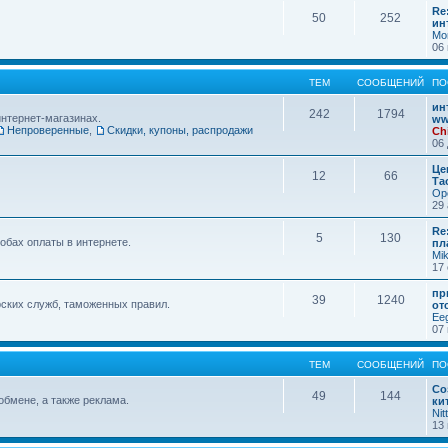
Re
50
252
ин
Mo
06 
ТЕМ
СООБЩЕНИЙ
ПО
ин
242
1794
интернет-магазинах.
ww
Непроверенные
,
Скидки, купоны, распродажи
Ch
06 
Це
12
66
Та
Op
29 
Re
5
130
обах оплаты в интернете.
пл
Mi
17 
пр
39
1240
ских служб, таможенных правил.
от
Ee
07 
ТЕМ
СООБЩЕНИЙ
ПО
Со
49
144
обмене, а также реклама.
ки
Nit
13 