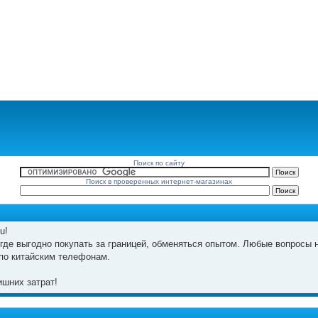
Поиск по сайту
Поиск в проверенных интернет-магазинах
u!
где выгодно покупать за границей, обменяться опытом. Любые вопросы н
по китайским телефонам.
шних затрат!