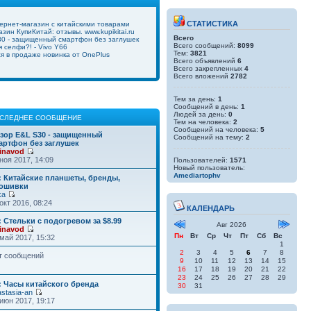
СТАТИСТИКА
ернет-магазин с китайскими товарами
зин КупиКитай: отзывы. www.kupikitai.ru
Всего
0 - защищенный смартфон без заглушек
Всего сообщений:
8099
 селфи?! - Vivo Y66
Тем:
3821
ся в продаже новинка от OnePlus
Всего объявлений
6
Всего закрепленных
4
Всего вложений
2782
Тем за день:
1
Сообщений в день:
1
Людей за день:
0
СЛЕДНЕЕ СООБЩЕНИЕ
Тем на человека:
2
Сообщений на человека:
5
зор E&L S30 - защищенный
Сообщений на тему:
2
артфон без заглушек
inavod
ноя 2017, 14:09
Пользователей:
1571
Новый пользователь:
Amediartophv
: Китайские планшеты, бренды,
ошивки
ka
окт 2016, 08:24
КАЛЕНДАРЬ
: Стельки с подогревом за $8.99
Авг 2026
inavod
Пн
Вт
Ср
Чт
Пт
Сб
Вс
май 2017, 15:32
1
2
3
4
5
6
7
8
т сообщений
9
10
11
12
13
14
15
16
17
18
19
20
21
22
23
24
25
26
27
28
29
: Часы китайского бренда
30
31
stasia-an
июн 2017, 19:17