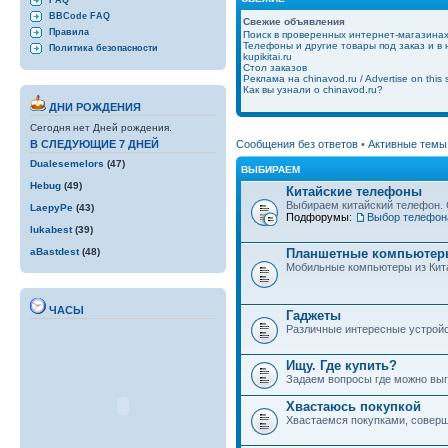
FAQ
BBCode FAQ
Свежие объявления
Правила
Поиск в проверенных интернет-магазина
Телефоны и другие товары под заказ и в
Политика безопасности
kupikitai.ru
Стол заказов
Реклама на chinavod.ru / Advertise on this s
Как вы узнали о chinavod.ru?
ДНИ РОЖДЕНИЯ
Сегодня нет Дней рождения.
Сообщения без ответов
•
Активные темы
В СЛЕДУЮЩИЕ 7 ДНЕЙ
Dualesemelors
(47)
ВЫБИРАЕМ
Hebug
(49)
Китайские телефоны
Выбираем китайский телефон. 
LaepyPe
(43)
Подфорумы:
Выбор телефон
lukabest
(39)
Планшетные компьютеры
aBastdest
(48)
Мобильные компьютеры из Кит
ЧАСЫ
Гаджеты
Различные интересные устройст
Ищу. Где купить?
Задаем вопросы где можно выго
Хвастаюсь покупкой
Хвастаемся покупками, совер