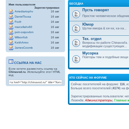
БЕСЕДКА
Имя пользователя
Зарегистрирован
Пусть говорят
Amediartophv
16 авг
Простое человеческое общени
DanielTousa
16 авг
Foxfr
16 авг
Юмор
marcellahv60
16 авг
Шутки юмора & хи-хи, ха-ха...
petr-osipovbm
16 авг
Wilsonfub
16 авг
Тех. отдел
Вопросы по работе Chinavod'а.
KeithArrex
16 авг
модификации сущестующих...
JamesCoomb
16 авг
Мусорка
Повторы тем и подобные вещи
ССЫЛКА НА НАС
Если хотите разместить ссылку на
Chinavod.ru
. Используйте этот HTML
код:
КТО СЕЙЧАС НА ФОРУМЕ
Сейчас посетителей на форуме:
116
, 
Больше всего посетителей (
4174
) на ф
Зарегистрированные пользователи: не
Легенда:
Администраторы
,
Главные 