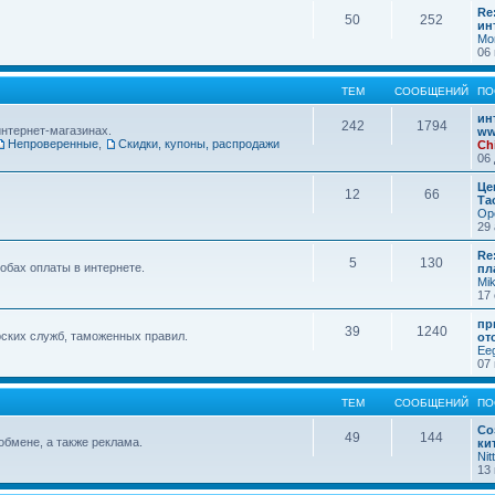
Re
50
252
ин
Mo
06 
ТЕМ
СООБЩЕНИЙ
ПО
ин
242
1794
интернет-магазинах.
ww
Непроверенные
,
Скидки, купоны, распродажи
Ch
06 
Це
12
66
Та
Op
29 
Re
5
130
обах оплаты в интернете.
пл
Mi
17 
пр
39
1240
ских служб, таможенных правил.
от
Ee
07 
ТЕМ
СООБЩЕНИЙ
ПО
Со
49
144
обмене, а также реклама.
ки
Nit
13 