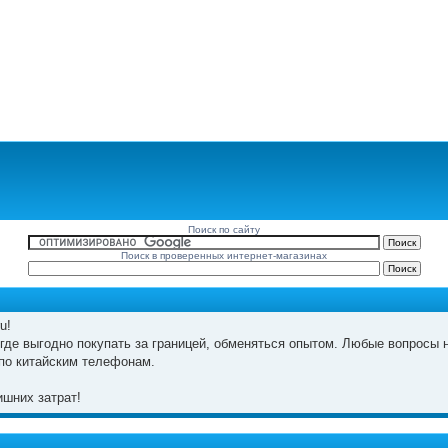
Поиск по сайту
Поиск в проверенных интернет-магазинах
u!
где выгодно покупать за границей, обменяться опытом. Любые вопросы н
по китайским телефонам.
шних затрат!