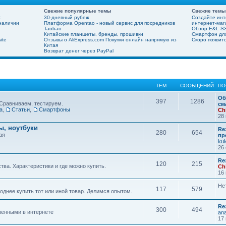
Свежие популярные темы
Свежие темы
х
30-дневный рубеж
Создайте инт
 наличии
Платформа Opentao - новый сервис для посредников
интернет-мага
Taobao
Обзор E&L S3
Китайские планшеты, бренды, прошивки
Смартфон для
ite
Отзывы о AliExpress.com Покупки онлайн напрямую из
Скоро появит
Китая
Возврат денег через PayPal
ТЕМ
СООБЩЕНИЙ
ПО
Об
397
1286
Сравниваем, тестируем.
см
а
,
Статьи
,
Смартфоны
Ch
28 
, ноутбуки
Re
280
654
ая
пр
ku
26 
Re
120
215
ва. Характеристики и где можно купить.
Ch
16 
Не
117
579
днее купить тот или иной товар. Делимся опытом.
Re
300
494
шенными в интернете
ana
17 