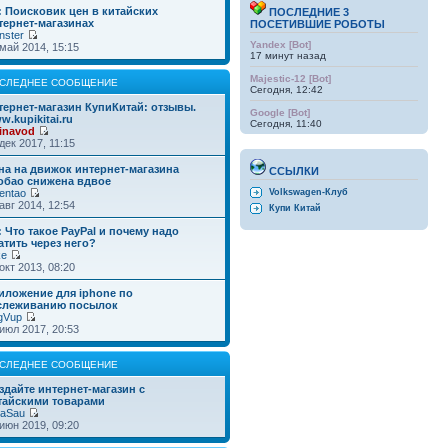
: Поисковик цен в китайских
ПОСЛЕДНИЕ 3
тернет-магазинах
ПОСЕТИВШИЕ РОБОТЫ
nster
Yandex [Bot]
май 2014, 15:15
17 минут назад
Majestic-12 [Bot]
СЛЕДНЕЕ СООБЩЕНИЕ
Сегодня, 12:42
тернет-магазин КупиКитай: отзывы.
Google [Bot]
w.kupikitai.ru
Сегодня, 11:40
inavod
дек 2017, 11:15
на на движок интернет-магазина
ССЫЛКИ
обао снижена вдвое
entao
Volkswagen-Клуб
авг 2014, 12:54
Купи Китай
: Что такое PayPal и почему надо
атить через него?
ke
окт 2013, 08:20
иложение для iphone по
слеживанию посылок
gVup
июл 2017, 20:53
СЛЕДНЕЕ СООБЩЕНИЕ
здайте интернет-магазин с
тайскими товарами
taSau
июн 2019, 09:20