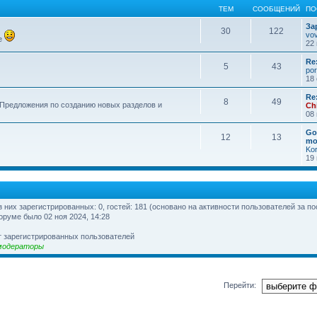
ТЕМ
СООБЩЕНИЙ
ПО
За
30
122
vo
е
22 
Re
5
43
por
18 
Re
8
49
 Предложения по созданию новых разделов и
Ch
08 
Go
12
13
mo
Ko
19 
из них зарегистрированных: 0, гостей: 181 (основано на активности пользователей за п
оруме было 02 ноя 2024, 14:28
т зарегистрированных пользователей
модераторы
Перейти: