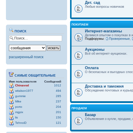
Дет. сад
Любые вопросы новичков
ПОКУПАЕМ
Интернет-магазины
ПОИСК
Делимся опытом о покупках в 
Подфорумы:
Проверенные
,
Аукционы
Всё об интернет-аукционах.
расширенный поиск
Оплата
О безопасных и выгодных спос
САМЫЕ ОБЩИТЕЛЬНЫЕ
Имя пользователя
Сообщений
Chinavod
1012
Доставка и таможня
Обсуждение почтовых и курьер
witalson1977
494
gummie
285
Mike
237
porto
204
ПРОДАЕМ
mgpix
201
Базар
lis
150
Объявления о купле, продаже, 
TehnoiD
121