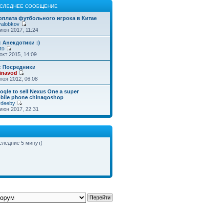
СЛЕДНЕЕ СООБЩЕНИЕ
рплата футбольного игрока в Китае
valobkov
июн 2017, 11:24
: Анекдотики :)
to
окт 2015, 14:09
: Посредники
inavod
ноя 2012, 06:08
ogle to sell Nexus One a super
bile phone chinagoshop
rdeeby
июн 2017, 22:31
оследние 5 минут)