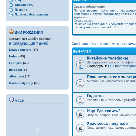
FAQ
BBCode FAQ
Свежие объявления
Правила
Поиск в проверенных интернет-магазина
Телефоны и другие товары под заказ и в
Политика безопасности
kupikitai.ru
Стол заказов
Реклама на chinavod.ru / Advertise on this s
Как вы узнали о chinavod.ru?
ДНИ РОЖДЕНИЯ
Сегодня нет Дней рождения.
Сообщения без ответов
•
Активные темы
В СЛЕДУЮЩИЕ 7 ДНЕЙ
Dualesemelors
(47)
ВЫБИРАЕМ
Hebug
(49)
Китайские телефоны
Выбираем китайский телефон. 
LaepyPe
(43)
Подфорумы:
Выбор телефон
lukabest
(39)
Планшетные компьютеры
aBastdest
(48)
Мобильные компьютеры из Кит
Duchphodyhopy
(45)
Гаджеты
Различные интересные устройст
ЧАСЫ
Ищу. Где купить?
Задаем вопросы где можно выго
Хвастаюсь покупкой
Хвастаемся покупками, совер