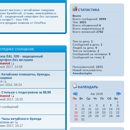
СТАТИСТИКА
ернет-магазин с китайскими товарами
зин КупиКитай: отзывы. www.kupikitai.ru
Всего
0 - защищенный смартфон без заглушек
Всего сообщений:
8099
 селфи?! - Vivo Y66
Тем:
3821
ся в продаже новинка от OnePlus
Всего объявлений
6
Всего закрепленных
4
Всего вложений
2782
Тем за день:
1
Сообщений в день:
1
Людей за день:
0
СЛЕДНЕЕ СООБЩЕНИЕ
Тем на человека:
2
Сообщений на человека:
5
зор E&L S30 - защищенный
Сообщений на тему:
2
артфон без заглушек
inavod
ноя 2017, 14:09
Пользователей:
1571
Новый пользователь:
Amediartophv
: Китайские планшеты, бренды,
ошивки
ka
окт 2016, 08:24
КАЛЕНДАРЬ
: Стельки с подогревом за $8.99
Авг 2026
inavod
Пн
Вт
Ср
Чт
Пт
Сб
Вс
май 2017, 15:32
1
2
3
4
5
6
7
8
т сообщений
9
10
11
12
13
14
15
16
17
18
19
20
21
22
23
24
25
26
27
28
29
: Часы китайского бренда
30
31
stasia-an
июн 2017, 19:17