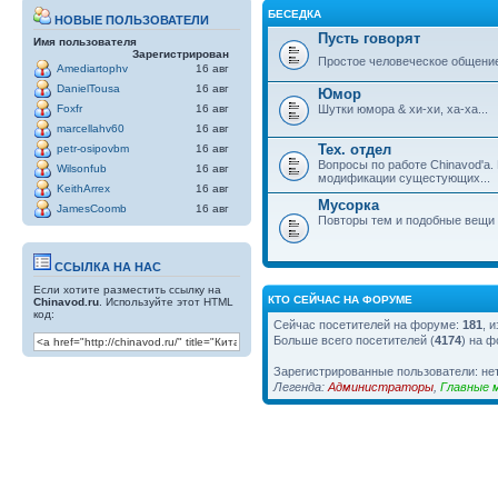
БЕСЕДКА
НОВЫЕ ПОЛЬЗОВАТЕЛИ
Пусть говорят
Имя пользователя
Зарегистрирован
Простое человеческое общени
Amediartophv
16 авг
DanielTousa
16 авг
Юмор
Шутки юмора & хи-хи, ха-ха...
Foxfr
16 авг
marcellahv60
16 авг
Тех. отдел
petr-osipovbm
16 авг
Вопросы по работе Chinavod'а.
Wilsonfub
16 авг
модификации сущестующих...
KeithArrex
16 авг
Мусорка
JamesCoomb
16 авг
Повторы тем и подобные вещи
ССЫЛКА НА НАС
Если хотите разместить ссылку на
КТО СЕЙЧАС НА ФОРУМЕ
Chinavod.ru
. Используйте этот HTML
код:
Сейчас посетителей на форуме:
181
, 
Больше всего посетителей (
4174
) на ф
Зарегистрированные пользователи: не
Легенда:
Администраторы
,
Главные 