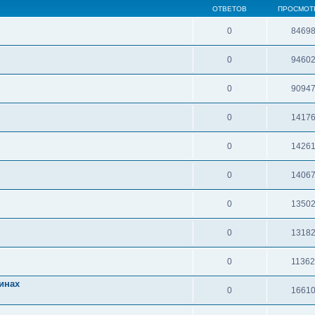
ОТВЕТОВ
ПРОСМОТ
0
8469
0
9460
0
9094
0
1417
0
1426
0
1406
0
1350
0
1318
0
1136
инах
0
1661