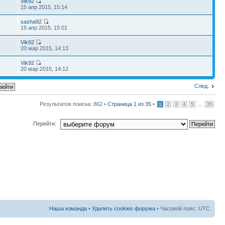
Vik92
15 апр 2015, 15:14
sasha92
15 апр 2015, 15:01
Vik92
20 мар 2015, 14:13
Vik92
20 мар 2015, 14:12
След.
Результатов поиска: 862 •
Страница
1
из
35
•
...
1
2
3
4
5
35
Перейти:
Наша команда
•
Удалить cookies форума
• Часовой пояс: UTC