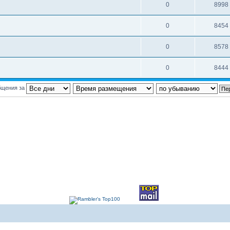
0
8998
0
8454
0
8578
0
8444
бщения за