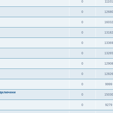
0
11101
0
1268
0
1603
0
1318
0
1336
0
1326
0
1290
0
1282
0
9999
одключени
0
1503
0
9279