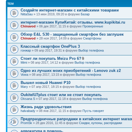
ТЕМ
Создайте интернет-магазин с китайскими товарами
NittaSau
» 13 июн 2019, 09:20 в форуме
Базар
интернет-магазин КупиКитай: отзывы. www.kupikitai.ru
Chinavod
» 06 дек 2017, 11:15 в форуме
Проверенные
Обзор E&L S30 - защищенный смартфон без заглушек
Chinavod
» 28 ноя 2017, 14:09 в форуме
Смартфоны
Классный смартфон OnePlus 3
гонжар
» 09 апр 2017, 19:31 в форуме
Выбор телефона
Стоит ли покупать Meizu Pro 6?
Mimi
» 08 апр 2017, 14:12 в форуме
Выбор телефона
Одно из лучших моих приобретений - Lenovo zuk z2
Vowa
» 08 апр 2017, 13:15 в форуме
Выбор телефона
Вышел новый Huawei P10
Mary
» 07 апр 2017, 18:15 в форуме
Выбор телефона
OukitelU7plus стоит или не ст­оит покупать
Oksana S
» 07 апр 2017, 11:18 в форуме
Выбор телефона
Жизнь ради удовольствия
halvabady
» 08 янв 2017, 11:15 в форуме
Пусть говорят
Предпраздничные рапродажи в китайских интернет магаз
PromSk
» 28 дек 2016, 11:45 в форуме
Скидки, купоны, распродажи
адвокатура в помощь.