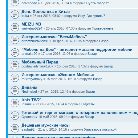
halvabady
» 15 дек 2016, 06:34 в форуме
Пусть говорят
День Холостяка в Китае
kuka
» 26 окт 2016, 08:02 в форуме
Ищу. Где купить?
MEIZU M3
weiketuo0224
» 26 апр 2016, 07:38 в форуме
Проверенные
Интернет-магазин "ВсемМебель"
artemzhuravlev91
» 18 фев 2016, 13:35 в форуме
Базар
"Мебель на Дом" - интернет-магазин недорогой мебели
anmaks90
» 17 фев 2016, 11:06 в форуме
Базар
Мебельный Парад
goshavladimirov1987
» 15 фев 2016, 17:32 в форуме
Базар
Интернет-магазин «Эконом Мебель»
mStretyakovy
» 15 фев 2016, 16:10 в форуме
Базар
Диваны
Nedmebel
» 27 окт 2015, 12:46 в форуме
Базар
Irbis TW21
Insane
» 22 сен 2015, 14:24 в форуме
Гаджеты
Готовый интернет-магазин с товарным наполнением + п
Opentao
» 18 май 2015, 09:24 в форуме
Базар
Дешевые мужские часы
sasha92
» 21 апр 2015, 14:16 в форуме
Хвастаюсь покупкой
Дополнительная кнопка в смартфон