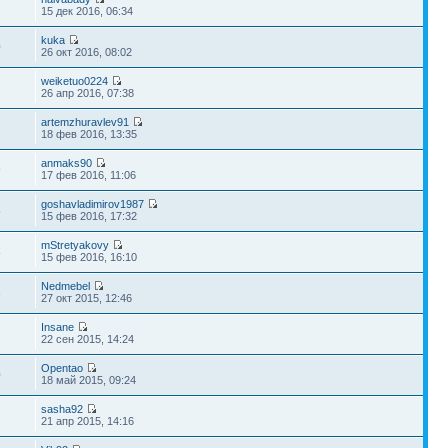
15 дек 2016, 06:34
kuka
0
26 окт 2016, 08:02
weiketuo0224
2
26 апр 2016, 07:38
artemzhuravlev91
2
18 фев 2016, 13:35
anmaks90
9
17 фев 2016, 11:06
goshavladimirov1987
5
15 фев 2016, 17:32
mStretyakovy
8
15 фев 2016, 16:10
Nedmebel
6
27 окт 2015, 12:46
Insane
22 сен 2015, 14:24
Opentao
0
18 май 2015, 09:24
sasha92
21 апр 2015, 14:16