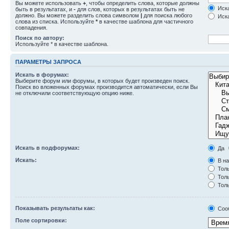
Вы можете использовать
+
, чтобы определить слова, которые должны
Иска
быть в результатах, и
-
для слов, которых в результатах быть не
должно. Вы можете разделить слова символом
|
для поиска любого
Иска
слова из списка. Используйте
*
в качестве шаблона для частичного
совпадения.
Поиск по автору:
Используйте * в качестве шаблона.
ПАРАМЕТРЫ ЗАПРОСА
Искать в форумах:
Выберите форум или форумы, в которых будет произведен поиск.
Поиск во вложенных форумах производится автоматически, если Вы
не отключили соответствующую опцию ниже.
Искать в подфорумах:
Да
Искать:
В на
Толь
Толь
Толь
Показывать результаты как:
Соо
Поле сортировки: