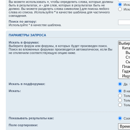
Вы можете использовать
+
, чтобы определить слова, которые должны
Иска
быть в результатах, и
-
для слов, которых в результатах быть не
должно. Вы можете разделить слова символом
|
для поиска любого
Иска
слова из списка. Используйте
*
в качестве шаблона для частичного
совпадения.
Поиск по автору:
Используйте * в качестве шаблона.
ПАРАМЕТРЫ ЗАПРОСА
Искать в форумах:
Выберите форум или форумы, в которых будет произведен поиск.
Поиск во вложенных форумах производится автоматически, если Вы
не отключили соответствующую опцию ниже.
Искать в подфорумах:
Да
Искать:
В на
Толь
Толь
Толь
Показывать результаты как:
Соо
Поле сортировки: