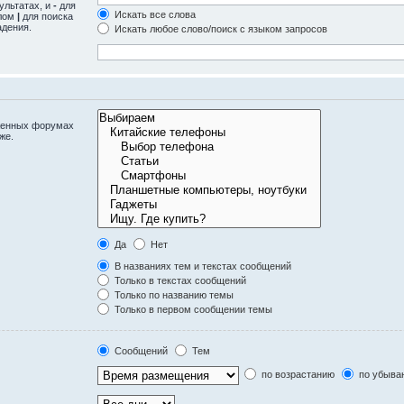
ультатах, и
-
для
Искать все слова
олом
|
для поиска
адения.
Искать любое слово/поиск с языком запросов
оженных форумах
же.
Да
Нет
В названиях тем и текстах сообщений
Только в текстах сообщений
Только по названию темы
Только в первом сообщении темы
Сообщений
Тем
по возрастанию
по убыва